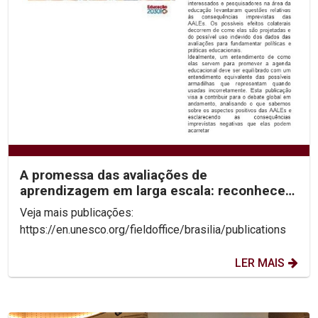
A promessa das avaliações de
aprendizagem em larga escala: reconhecer
os limites para desbloquear...
Veja mais publicações:
https://en.unesco.org/fieldoffice/brasilia/publications
LER MAIS