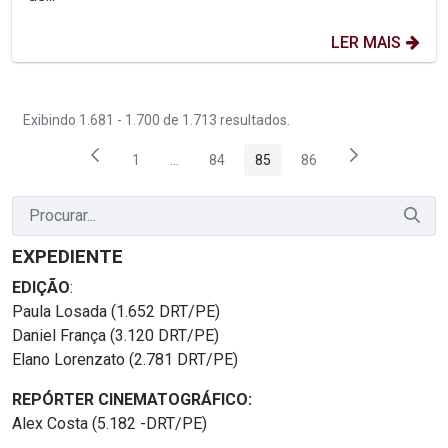
LER MAIS
Exibindo 1.681 - 1.700 de 1.713 resultados.
1
...
84
85
86
Página
Páginas intermediárias Usar ABA para nave
Página
Página
Página
EXPEDIENTE
EDIÇÃO
:
Paula Losada (1.652 DRT/PE)
Daniel França (3.120 DRT/PE)
Elano Lorenzato (2.781 DRT/PE)
REPÓRTER CINEMATOGRÁFICO:
Alex Costa (5.182 -DRT/PE)