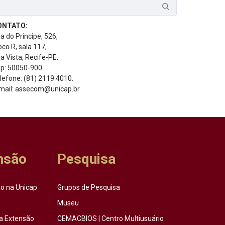
ONTATO:
a do Príncipe, 526,
oco R, sala 117,
a Vista, Recife-PE.
p: 50050-900.
lefone: (81) 2119.4010.
mail: assecom@unicap.br
nsão
Pesquisa
o na Unicap
Grupos de Pesquisa
Museu
a Extensão
CEMACBIOS | Centro Multiusuário