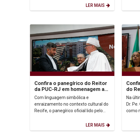
vinculada à Pró-reitoria de...
(6), a v
LER MAIS
Confira o panegírico do Reitor
Confi
da PUC-RJ em homenagem ao
do Re
Reitor Padre Carlos Fritzen
Fritz
Com linguagem simbólica e
Na últi
enraizamento no contexto cultural do
Dr. Pe
Recife, o panegírico oficial lido pelo
como n
reitor da Pontifícia Universidade
soleni
Católica do Rio de...
Confira
LER MAIS