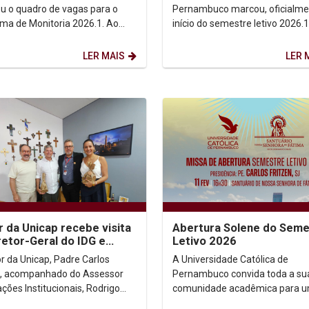
Pe. Carlos Fritzen
ou o quadro de vagas para o
Pernambuco marcou, oficialme
ma de Monitoria 2026.1. Ao
início do semestre letivo 2026.
são ofertadas vagas em
tradicional Missa de Abertura,
s cursos de...
celebrada na tarde desta...
LER MAIS
LER 
r da Unicap recebe visita
Abertura Solene do Seme
retor-Geral do IDG e
Letivo 2026
ora do Paço do Frevo
or da Unicap, Padre Carlos
A Universidade Católica de
n, acompanhado do Assessor
Pernambuco convida toda a su
ções Institucionais, Rodrigo
comunidade acadêmica para 
ino, recebeu, nesta sexta-feira
momento de espiritualidade e