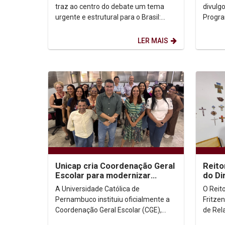
traz ao centro do debate um tema
divulg
urgente e estrutural para o Brasil:
Progra
“Fraternidade e Moradia”, com o lema
todo, 
“Ele veio morar...
diverso
LER MAIS
Unicap cria Coordenação Geral
Reito
Escolar para modernizar
do Di
processos acadêmicos e
Diret
A Universidade Católica de
O Reit
ampliar o uso de IA...
Pernambuco instituiu oficialmente a
Fritze
Coordenação Geral Escolar (CGE),
de Rela
nova instância administrativa
Pellegr