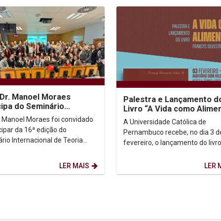
 Dr. Manoel Moraes
Palestra e Lançamento d
cipa do Seminário
Livro “A Vida como Alime
nacional de Teoria Crítica
. Manoel Moraes foi convidado
A Universidade Católica de
reitos...
cipar da 16ª edição do
Pernambuco recebe, no dia 3 d
rio Internacional de Teoria
fevereiro, o lançamento do livro
 dos Direitos Humanos, que foi
Vida como Alimento”, de autori
do nos dias...
Pe. Francys Silvestrini...
LER MAIS
LER 