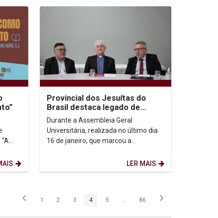
o
Provincial dos Jesuítas do
nto”
Brasil destaca legado de
Padre Pedro Rubens
Durante a Assembleia Geral
e
Universitária, realizada no último dia
 “A
16 de janeiro, que marcou a
a do
transmissão do reitorado de Padre
Pedro Rubens para o Padre...
MAIS
LER MAIS
1
2
3
4
5
...
86
Página
Página
Página
Página
Página
Páginas intermediárias Usar ABA p
Página