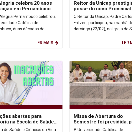
Alegria celebra 20 anos
Reitor da Unicap prestig
tuação em Pernambuco
posse do novo Provincial
Jesuítas no Rio de Janei
 Alegria Pernambuco celebrou,
O Reitor da Unicap, Padre Carlo
versidade Católica de
Fritzen, participou, na manhã d
buco, duas décadas de
domingo (22/02), na Igreja de 
o dedicadas à educação
Inácio, no Rio de Janeiro, da po
 e à transformação social. A...
Padre Francys...
LER MAIS
LER 
ições abertas para
Missa de Abertura do
oria na Escola de Saúde e
Semestre foi presidida, p
ias da Vida
primeira vez, pelo novo R
la de Saúde e Ciências da Vida
A Universidade Católica de