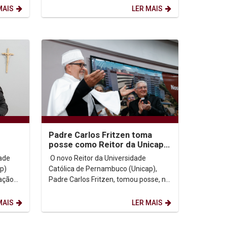
Comunitária, evento voltado à...
MAIS
LER MAIS
Padre Carlos Fritzen toma
posse como Reitor da Unicap e
cer
assina convênio com a PUC-
dade
O novo Reitor da Universidade
Rio
p)
Católica de Pernambuco (Unicap),
ação
Padre Carlos Fritzen, tomou posse, na
tarde desta segunda-feira (2), em
uma cerimônia...
MAIS
LER MAIS