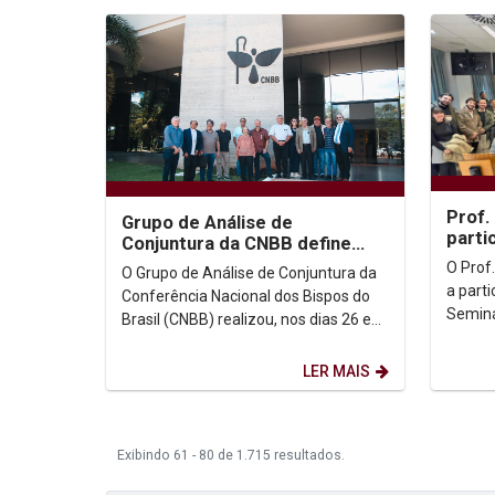
Prof.
Grupo de Análise de
parti
Conjuntura da CNBB define
Inter
prioridades e metodologia
O Prof
O Grupo de Análise de Conjuntura da
dos Di
para 2026
a parti
Conferência Nacional dos Bispos do
Seminá
Brasil (CNBB) realizou, nos dias 26 e
Crítica
27 de janeiro, uma reunião presencial
realiza
na sede da...
LER MAIS
Exibindo 61 - 80 de 1.715 resultados.