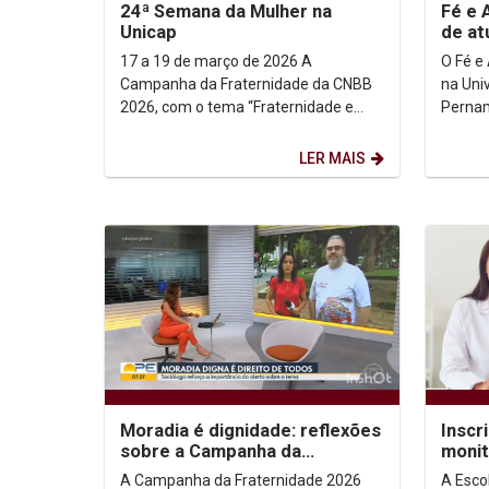
24ª Semana da Mulher na
Fé e 
Unicap
de a
17 a 19 de março de 2026 A
O Fé e
Campanha da Fraternidade da CNBB
na Uni
2026, com o tema “Fraternidade e
Pernam
Moradia” e o lema “Ele veio morar
atuaçã
entre nós” (Jo 1, 14),...
popular
LER MAIS
Moradia é dignidade: reflexões
Inscr
sobre a Campanha da
monit
Fraternidade 2026
Ciênc
A Campanha da Fraternidade 2026
A Esco