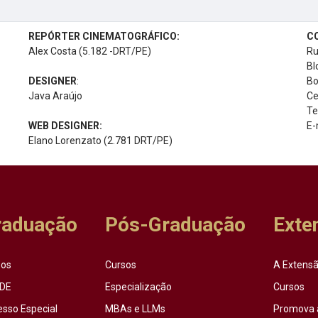
REPÓRTER CINEMATOGRÁFICO:
C
Alex Costa (5.182 -DRT/PE)
Ru
Bl
DESIGNER
:
Bo
Java Araújo
Ce
Te
WEB DESIGNER:
E-
Elano Lorenzato (2.781 DRT/PE)
raduação
Pós-Graduação
Exte
sos
Cursos
A Extensã
DE
Especialização
Cursos
esso Especial
MBAs e LLMs
Promova 