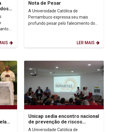
ia
Nota de Pesar
 dos
A Universidade Católica de
ro
s
Pernambuco expressa seu mais
o
profundo pesar pelo falecimento do
Santo
Frei Francisco Fernando da Silva, OFM,
sse do
ocorrido no dia de ontem...
MAIS
LER MAIS
Unicap sedia encontro nacional
ela
de prevenção de riscos
eitor,
socioambientais
A Universidade Católica de