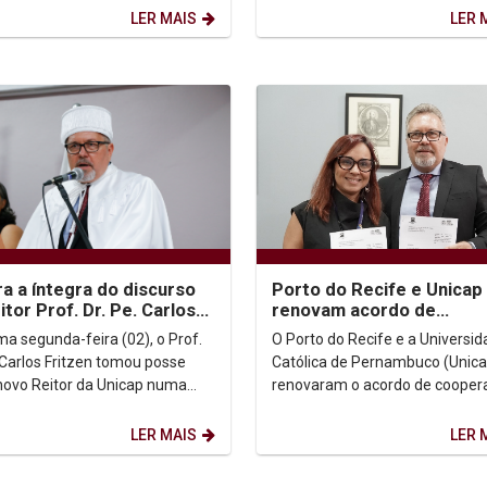
isita do...
renovação de propósitos. Junte-se a
LER MAIS
LER 
nós...
ra a íntegra do discurso
Porto do Recife e Unicap
itor Prof. Dr. Pe. Carlos
renovam acordo de
en
cooperação para fortale
ma segunda-feira (02), o Prof.
O Porto do Recife e a Universi
inovação e formação
. Carlos Fritzen tomou posse
Católica de Pernambuco (Unica
acadêmica
ovo Reitor da Unicap numa
renovaram o acordo de cooper
dade bastante prestigiada.
técnica que mantém as duas
 abaixo a...
instituições trabalhando...
LER MAIS
LER 