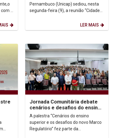
nte,o
Pernambuco (Unicap) sediou, nesta
1 com a
segunda-feira (9), a reunião “Cidade
Sem Risco começa na minha
comunidade”, atividade que...
MAIS
LER MAIS
stre
Jornada Comunitária debate
cenários e desafios do ensino
superior
A palestra “Cenários do ensino
a
superior e os desafios do novo Marco
um
Regulatório” fez parte da
programação da Jornada Unicap