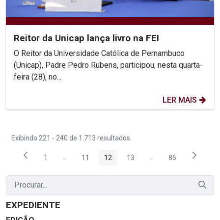
Reitor da Unicap lança livro na FEI
O Reitor da Universidade Católica de Pernambuco
(Unicap), Padre Pedro Rubens, participou, nesta quarta-
feira (28), no...
LER MAIS
Exibindo 221 - 240 de 1.713 resultados.
1
...
11
12
13
...
86
Página
Páginas intermediárias Usar ABA para navegar.
Página
Página
Página
Páginas intermediária
Página
EXPEDIENTE