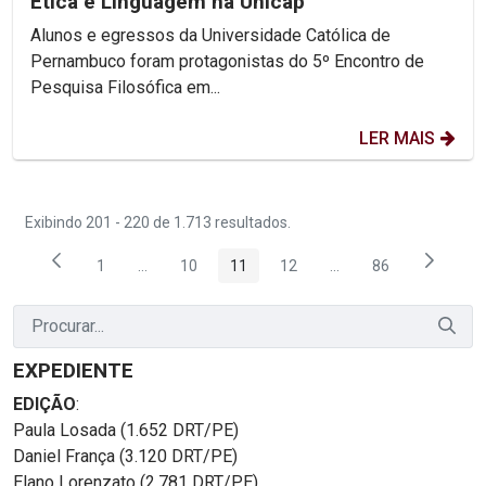
Ética e Linguagem na Unicap
Alunos e egressos da Universidade Católica de
Pernambuco foram protagonistas do 5º Encontro de
Pesquisa Filosófica em...
LER MAIS
Exibindo 201 - 220 de 1.713 resultados.
1
...
10
11
12
...
86
Página
Páginas intermediárias Usar ABA para navegar.
Página
Página
Página
Páginas intermediária
Página
EXPEDIENTE
EDIÇÃO
:
Paula Losada (1.652 DRT/PE)
Daniel França (3.120 DRT/PE)
Elano Lorenzato (2.781 DRT/PE)