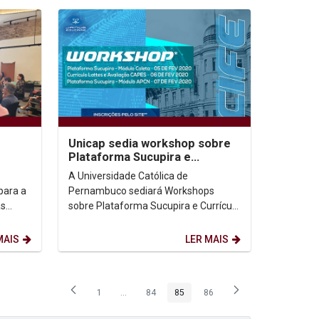
Unicap sedia workshop sobre
Plataforma Sucupira e
ade
Currículo Lattes em fevereiro
A Universidade Católica de
para a
Pernambuco sediará Workshops
as
sobre Plataforma Sucupira e Currículo
tólica
Lattes, ministrados pelo consultor
Clemilson Marques Batista,...
MAIS
LER MAIS
1
...
84
85
86
Página
Páginas intermediárias Usar ABA para navegar.
Página
Página
Página