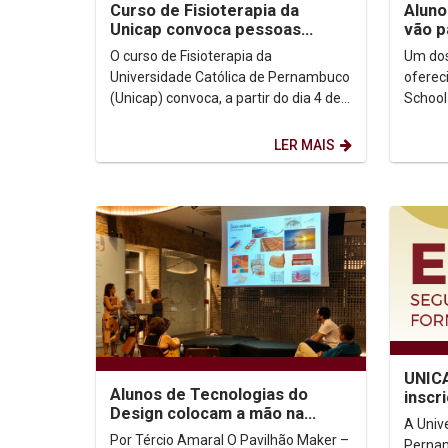
Curso de Fisioterapia da
Aluno
Unicap convoca pessoas
vão p
vítimas de AVC para participar
em Po
O curso de Fisioterapia da
Um dos
de pesquisa...
Universidade Católica de Pernambuco
oferec
(Unicap) convoca, a partir do dia 4 de
School
fevereiro, pessoas que já sofreram
partic
Acidente Vascular...
escola 
LER MAIS
UNIC
Alunos de Tecnologias do
inscr
Design colocam a mão na
A Univ
massa e criam seus próprios
Por Tércio Amaral O Pavilhão Maker –
Pernam