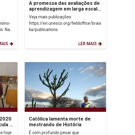
A promessa das avaliações de
aprendizagem em larga escala:
sed
reconhecer os limites para
Veja mais publicações:
desbloquear...
nsino-
https://en.unesco.org/fieldoffice/brasi
o. Na
lia/publications
duação
MAIS
LER MAIS
 2020
Católica lamenta morte de
cula e
mestrando de História
início
de hoje
É com profundo pesar que