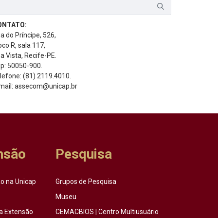
ONTATO:
a do Príncipe, 526,
oco R, sala 117,
a Vista, Recife-PE.
p: 50050-900.
lefone: (81) 2119.4010.
mail: assecom@unicap.br
nsão
Pesquisa
o na Unicap
Grupos de Pesquisa
Museu
a Extensão
CEMACBIOS | Centro Multiusuário