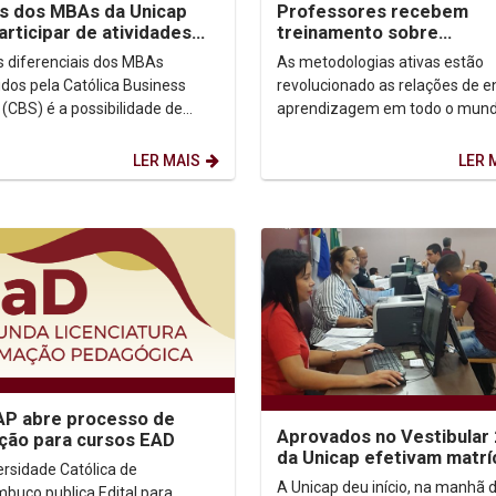
s dos MBAs da Unicap
Professores recebem
articipar de atividades
treinamento sobre
rtugal
metodologia Problem Ba
 diferenciais dos MBAs
As metodologias ativas estão
Learning (PBL)
idos pela Católica Business
revolucionado as relações de e
 (CBS) é a possibilidade de
aprendizagem em todo o mund
ipar da Semana Internacional na
Católica, vários cursos de gra
de negócios da...
estão transformando...
LER MAIS
LER 
AP abre processo de
Aprovados no Vestibular
ição para cursos EAD
da Unicap efetivam matrí
ersidade Católica de
vivem a expectativa pelo 
A Unicap deu início, na manhã 
buco publica Edital para