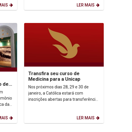
MAIS
LER MAIS
Transfira seu curso de
Medicina para a Unicap
o de
Nos próximos dias 28, 29 e 30 de
io
em
janeiro, a Católica estará com
rimônio
inscrições abertas para transferência
ca da
do curso de Medicina de outra IES
nambuco
para a Unicap. As...
MAIS
LER MAIS