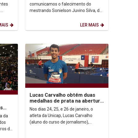
antes
comunicamos o falecimento do
o
mestrando Sonielson Juvino Silva, do
a é
Programa de Pós-Graduação em
História - PPGH, ocorrido ontem...
MAIS
LER MAIS
Lucas Carvalho obtém duas
medalhas de prata na abertura
do circuito mundial paralímpico
as
Nos dias 24, 25, e 26 de janeiro, o
cipam
atleta da Unicap, Lucas Carvalho
a da
(aluno do curso de jornalismo),
dos
participou da etapa do circuito
ros de
mundial paralímpico em...
de