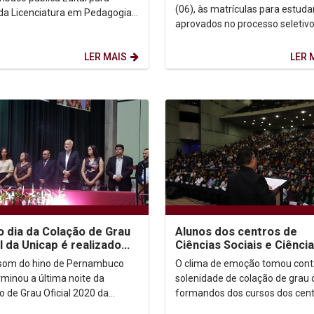
das aula
(06), às matrículas para estud
a Licenciatura em Pedagogia
aprovados no processo seletiv
sofia (1 ano) e Formação
2020.1. O primeiro dia matrícul
ica em Filosofia (1 ano)....
dedicado para o...
LER MAIS
LER 
o dia da Colação de Grau
Alunos dos centros de
al da Unicap é realizado
Ciências Sociais e Ciênci
ursos do Centro de
Biológicas e Saúde parti
 som do hino de Pernambuco
O clima de emoção tomou cont
as...
da segunda noite...
rminou a última noite da
solenidade de colação de grau 
o de Grau Oficial 2020 da
formandos dos cursos dos cent
sidade Católica de
Ciências Biológicas e Saúde e 