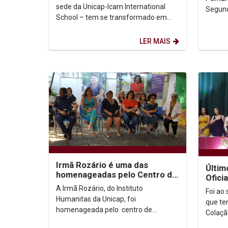
móveis
sede da Unicap-Icam International
Segund
School – tem se transformado em
e Filo
um verdadeiro laboratório de
Pedagóg
criatividade durante as...
LER MAIS
Irmã Rozário é uma das
Últim
homenageadas pelo Centro de
Ofici
Referência Clarice Lispector
com c
A Irmã Rozário, do Instituto
Foi ao
Ciênci
Humanitas da Unicap, foi
que te
homenageada pelo centro de
Colaçã
Referência Clarice Lispector que
Univer