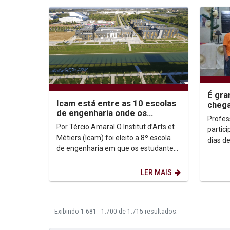
É gra
Icam está entre as 10 escolas
chega
de engenharia onde os
pereg
Profes
estudantes são mais felizes
Unica
Por Tércio Amaral O Institut d’Arts et
partic
Métiers (Icam) foi eleito a 8º escola
dias de cam
de engenharia em que os estudantes
convoc
são mais felizes no HappyAtSchool,
Cratos,
da...
LER MAIS
Exibindo 1.681 - 1.700 de 1.715 resultados.