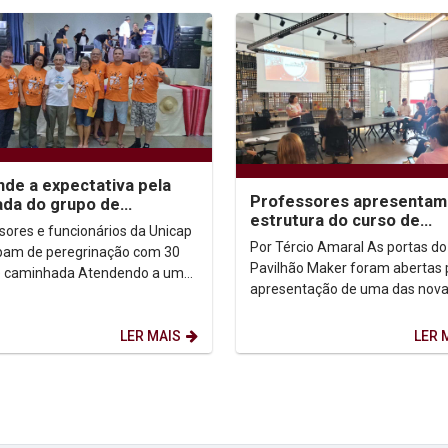
nde a expectativa pela
Professores apresentam
da do grupo de
estrutura do curso de
rinas e peregrinos da
sores e funcionários da Unicap
Engenharia da Complexid
p
Por Tércio Amaral As portas do
ipam de peregrinação com 30
Pavilhão Maker foram abertas 
inhada Atendendo a uma
apresentação de uma das nov
ação do Bispo da Diocese de
graduações da Universidade Ca
 Dom...
de Pernambuco: o curso...
LER MAIS
LER 