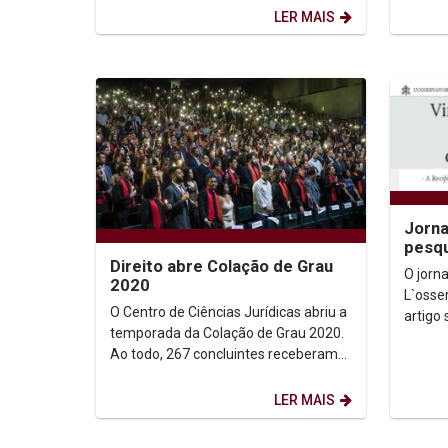
prestou homenagem às 16
Pernam
LER MAIS
mulheres...
aconte
Jorna
pesqu
Direito abre Colação de Grau
como 
O jorna
2020
inter
L`osse
O Centro de Ciências Jurídicas abriu a
artigo
temporada da Colação de Grau 2020.
tolerân
Ao todo, 267 concluintes receberam
ecumên
os diplomas devidamente
reconhecidos e assinados...
LER MAIS