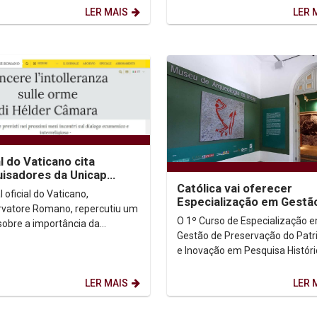
buco. A solenidade
Ciências Sociais da...
LER MAIS
LER 
ceu...
l do Vaticano cita
isadores da Unicap
Católica vai oferecer
referências em diálogo
l oficial do Vaticano,
Especialização em Gestã
-religioso
rvatore Romano, repercutiu um
Preservação do Patrimôn
O 1º Curso de Especialização 
 sobre a importância da
Histórico
Gestão de Preservação do Pat
cia no diálogo inter-religioso e
e Inovação em Pesquisa Históri
ico publicado...
Universidade Católica de Per
terá as...
LER MAIS
LER 