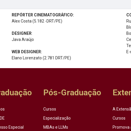
REPÓRTER CINEMATOGRÁFICO:
C
Alex Costa (5.182 -DRT/PE)
Ru
Bl
DESIGNER
:
Bo
Java Araújo
Ce
Te
WEB DESIGNER:
E-
Elano Lorenzato (2.781 DRT/PE)
raduação
Pós-Graduação
Exte
sos
Cursos
A Extensã
DE
Especialização
Cursos
esso Especial
MBAs e LLMs
Promova 