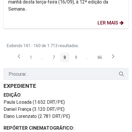
manhã desta terça-feira (16/09), à 12ª edição da
Semana...
LER MAIS
Exibindo 141 - 160 de 1.713 resultados.
1
...
7
8
9
...
86
Página
Páginas intermediárias Usar ABA para navegar.
Página
Página
Página
Páginas intermediárias
Página
EXPEDIENTE
EDIÇÃO
:
Paula Losada (1.652 DRT/PE)
Daniel França (3.120 DRT/PE)
Elano Lorenzato (2.781 DRT/PE)
REPÓRTER CINEMATOGRÁFICO: