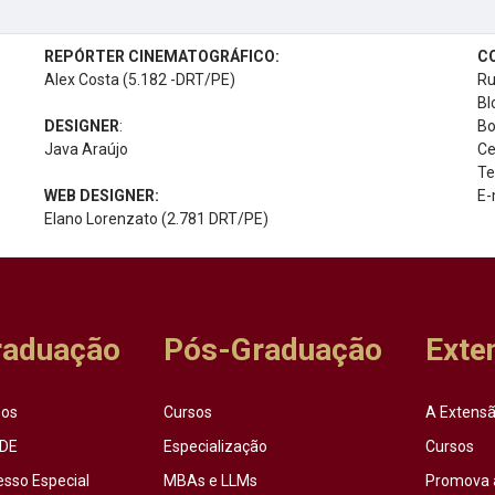
REPÓRTER CINEMATOGRÁFICO:
C
Alex Costa (5.182 -DRT/PE)
Ru
Bl
DESIGNER
:
Bo
Java Araújo
Ce
Te
WEB DESIGNER:
E-
Elano Lorenzato (2.781 DRT/PE)
raduação
Pós-Graduação
Exte
sos
Cursos
A Extensã
DE
Especialização
Cursos
esso Especial
MBAs e LLMs
Promova 