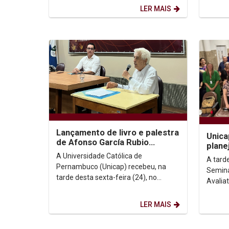
presenc
LER MAIS
Lançamento de livro e palestra
Unica
de Afonso García Rubio
plane
promovem reflexão sobre fé,
impac
A Universidade Católica de
A tard
Igreja e esperança
pós-
Pernambuco (Unicap) recebeu, na
Seminár
tarde desta sexta-feira (24), no
Avalia
auditório G1, o lançamento do livro “A
marcad
Caminho do Futuro: um...
troca d
LER MAIS