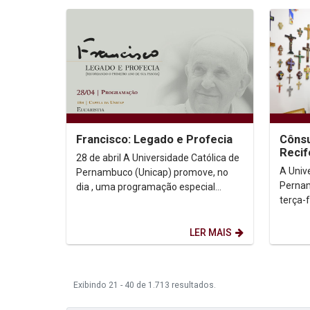
Francisco: Legado e Profecia
Cônsu
Recif
28 de abril A Universidade Católica de
A Univ
Pernambuco (Unicap) promove, no
Pernam
dia , uma programação especial
terça-f
dedicada à memória e ao
geral 
pensamento do Papa Francisco....
Johann
LER MAIS
Exibindo 21 - 40 de 1.713 resultados.