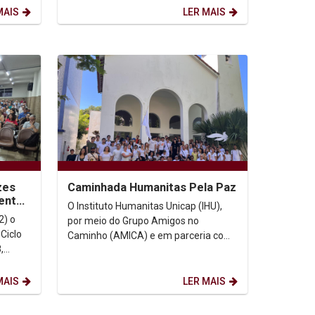
do título de...
MAIS
LER MAIS
zes
Caminhada Humanitas Pela Paz
ento
O Instituto Humanitas Unicap (IHU),
uação
2) o
por meio do Grupo Amigos no
 Ciclo
Caminho (AMICA) e em parceria com
,
o Curso de Teologia e o Programa de
Pós-Graduação em...
MAIS
LER MAIS