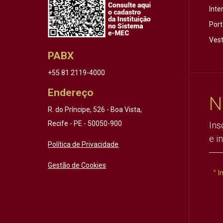
Inte
Port
Vest
PABX
+55 81 2119-4000
Endereço
N
R. do Príncipe, 526 - Boa Vista,
Recife - PE - 50050-900
Ins
e i
Política de Privacidade
Gestão de Cookies
I