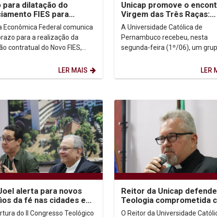
 para dilatação do
Unicap promove o encont
ciamento FIES para
Virgem das Três Raças:
2 se encerra dia 15/07
Guadalupe, Luján e Apare
a Econômica Federal comunica
A Universidade Católica de
prazo para a realização da
Pernambuco recebeu, nesta
ção contratual do Novo FIES,
segunda-feira (1º/06), um gru
 2º semestre de 2026, ocorrerá
peregrinos argentinos que perc
o caminho histórico realizado...
LER MAIS
LER 
oel alerta para novos
Reitor da Unicap defende
ios da fé nas cidades em
Teologia comprometida 
esso na Unicap
os desafios das cidades
rtura do II Congresso Teológico
O Reitor da Universidade Católi