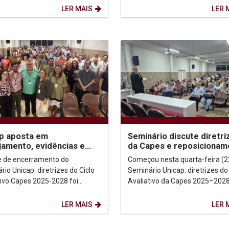
iais, a distância...
de Santo Inácio...
LER MAIS
LER 
p aposta em
Seminário discute diretri
jamento, evidências e
da Capes e reposicionam
to social para fortalecer
estratégico da pós-grad
e de encerramento do
Começou nesta quarta-feira (2
graduação
io Unicap: diretrizes do Ciclo
Seminário Unicap: diretrizes do
tivo Capes 2025-2028 foi
Avaliativo da Capes 2025–2028
a por um exercício coletivo de
reunindo gestores, docentes,
e experiências,...
pesquisadores e...
LER MAIS
LER 