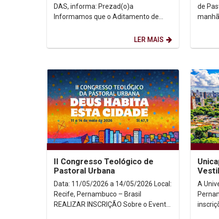
31/05
DAS, informa: Prezad(o)a
de Pas
Informamos que o Aditamento de
manhã 
Renovação FIES, referente ao
Univer
semestre 2026.1, encontra-se
Pernamb
LER MAIS
liberado...
II Congresso Teológico de
Unica
Pastoral Urbana
Vesti
modal
Data: 11/05/2026 a 14/05/2026 Local:
A Univ
Recife, Pernambuco – Brasil
Pernam
REALIZAR INSCRIÇÃO Sobre o Evento
inscriç
A complexidade da realidade...
2026.2