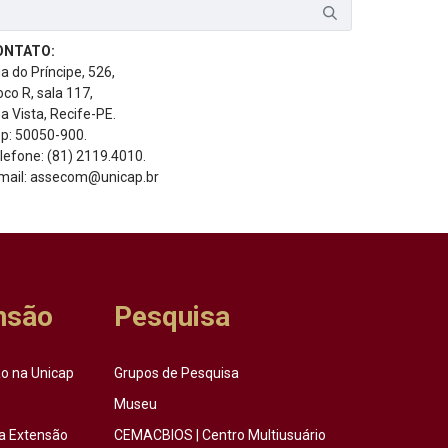
ONTATO:
a do Príncipe, 526,
oco R, sala 117,
a Vista, Recife-PE.
p: 50050-900.
lefone: (81) 2119.4010.
mail: assecom@unicap.br
nsão
Pesquisa
o na Unicap
Grupos de Pesquisa
Museu
a Extensão
CEMACBIOS | Centro Multiusuário