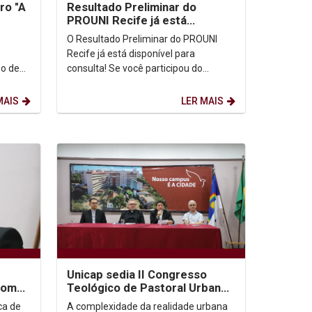
ro "A
Resultado Preliminar do
PROUNI Recife já está
cida"
disponível para consulta
O Resultado Preliminar do PROUNI
Recife já está disponível para
po de
consulta! Se você participou do
orreu
processo, confira agora sua situação
e acompanhe as próximas...
MAIS
LER MAIS
Unicap sedia II Congresso
com
Teológico de Pastoral Urbana
que debate desafios da fé nas
ca de
A complexidade da realidade urbana