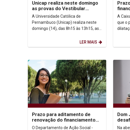
Unicap realiza neste domingo
Prazo
as provas do Vestibular
finan
2026.2
2026.
A Universidade Católica de
A Caix
Pernambuco (Unicap) realiza neste
que o 
domingo (14), das 8h15 às 13h15, as
dilata
provas do Vestibular 2026.2 para os
para o
cursos presenciais. Ao...
de...
LER MAIS
Prazo para aditamento de
Dom J
renovação do financiamento
desaf
FIES 1º/2026 encerra-se dia
congr
O Departamento de Ação Social -
Na abe