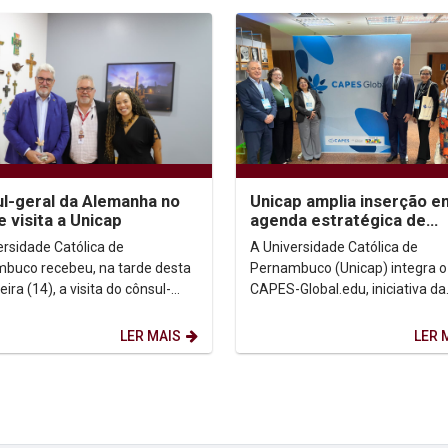
l-geral da Alemanha no
Unicap amplia inserção e
e visita a Unicap
agenda estratégica de
internacionalização
ersidade Católica de
A Universidade Católica de
buco recebeu, na tarde desta
Pernambuco (Unicap) integra o
eira (14), a visita do cônsul-
CAPES-Global.edu, iniciativa da
da Alemanha no Recife,
Coordenação de Aperfeiçoame
es Bloos, acompanhado...
Pessoal de Nível Superior (Capes
LER MAIS
LER 