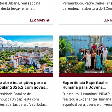
contemporâneas
toral Urbana, realizado na
Pernambuco, Padre Carlos Frit
desta terça-feira na
defendeu, na abertura do II Co
sidade Católica de
Teológico de Pastoral Urbana
uco, o bispo de Petrópolis,...
realizada na manhã...
LER MAIS
LER 
p abre inscrições para o
Experiência Espiritual e
bular 2026.2 com novas
Humana para Jovens
idades de ingresso
Universitários
ersidade Católica de
O Instituto Humanitas UNICAP
buco (Unicap) está com
realizou a Experiência Humana
ões abertas para o Vestibular
Espiritual para jovens e universi
, oferecendo vagas em cursos
aos moldes dos Exercícios Espir