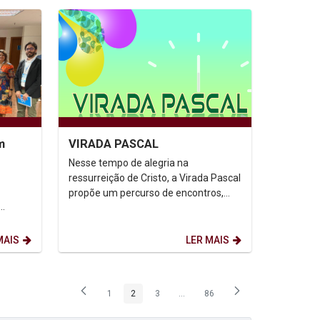
m
VIRADA PASCAL
Nesse tempo de alegria na
ressurreição de Cristo, a Virada Pascal
propõe um percurso de encontros,
experiências e celebrações que
nto de
convidam à contemplação do...
)...
MAIS
LER MAIS
1
2
3
...
86
Página
Página
Página
Páginas intermediárias Usar ABA p
Página