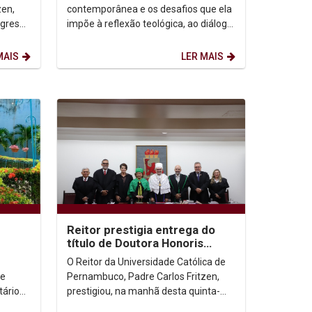
cidades
zen,
contemporânea e os desafios que ela
ngresso
impõe à reflexão teológica, ao diálogo
entre fé, cultura e sociedade estão no
centro...
MAIS
LER MAIS
Reitor prestigia entrega do
título de Doutora Honoris
Causa a Margareth Dalcomo na
O Reitor da Universidade Católica de
UFPE
 e
Pernambuco, Padre Carlos Fritzen,
tários,
prestigiou, na manhã desta quinta-
ituais
feira (1º/05), a solenidade de outorga