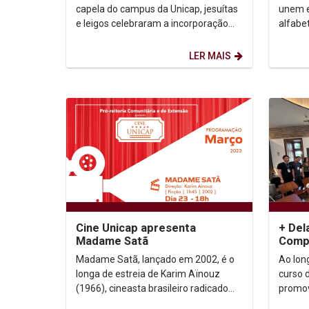
capela do campus da Unicap, jesuítas
unem e
e leigos celebraram a incorporação
alfabet
definitiva do Padre Creômenes Maciel
Univer
na...
(Unicap
LER MAIS
Cine Unicap apresenta
+ Del
Madame Satã
Comp
pales
Madame Satã, lançado em 2002, é o
Ao lon
tecno
longa de estreia de Karim Aïnouz
curso 
(1966), cineasta brasileiro radicado
promov
nos Estados Unidos. O longa marca o
progra