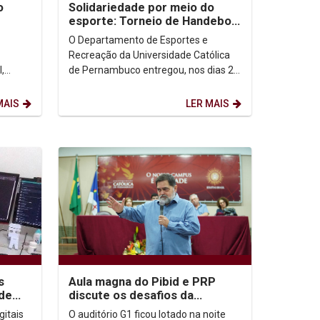
o
Solidariedade por meio do
esporte: Torneio de Handebol
arrecada e doa 330 Kg de leite
O Departamento de Esportes e
em pó
Recreação da Universidade Católica
,
de Pernambuco entregou, nos dias 21
até
e 24 de março, 330 quilos de leite em
pó distribuídos...
MAIS
LER MAIS
s
Aula magna do Pibid e PRP
de
discute os desafios da
FPE
formação de professores
gitais
O auditório G1 ficou lotado na noite