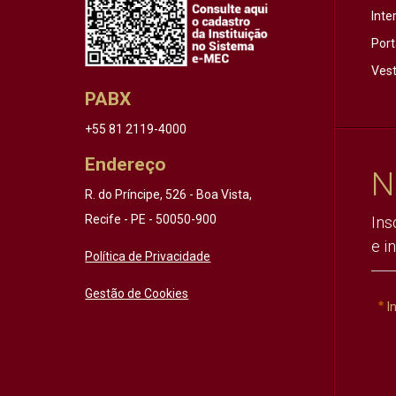
Inte
Port
Vest
PABX
+55 81 2119-4000
Endereço
N
R. do Príncipe, 526 - Boa Vista,
Recife - PE - 50050-900
Ins
e i
Política de Privacidade
Gestão de Cookies
I