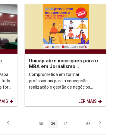
o
Unicap abre inscrições para o
MBA em Jornalismo
Independente: produção de
 Papa
Comprometida em formar
conteúdos e gestão...
 todo
profissionais para a concepção,
e fora
realização e gestão de negócios
to de
jornalísticos pautados na Inovação e
que sejam sustentáveis, a Escola...
MAIS
LER MAIS
1
...
38
39
40
...
86
Página
Páginas intermediárias Usar ABA para navegar.
Página
Página
Página
Páginas intermediárias Usar ABA p
Página