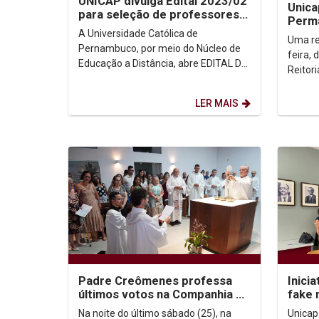
UNICAP divulga Edital 2023/02
Unica
para seleção de professores
Perm
conteudistas EaD
A Universidade Católica de
Trata
Uma re
Pernambuco, por meio do Núcleo de
feira, 
Educação a Distância, abre EDITAL DE
Reitori
SELEÇÃO DE PROFESSORES
do Com
AUTORES (CONTEUDISTAS) HOME
e...
LER MAIS
OFFICE,...
Padre Creômenes professa
Inici
últimos votos na Companhia de
fake 
Jesus
Na noite do último sábado (25), na
Unicap