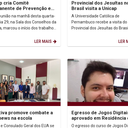
p cria Comitê
Provincial dos Jesuítas n
anente de Prevenção e
Brasil visita a Unicap
mento Contra Assédios
união na manhã desta quarta-
A Universidade Católica de
dia 29, na Sala dos Conselhos da
Pernambuco recebe a visita do
a, marcou o início dos trabalhos
Provincial dos Jesuítas do Brasil
itê Permanente de Prevenção
Padre Mieczyslaw Smyda, S.J. 
amanhã, dia 29 de março....
LER MAIS
LER 
ativa promove combate a
Egresso de Jogos Digitai
news na escola
aprovado em Residência 
Software da Motorola/U
 e Consulado Geral dos EUA se
O egresso do curso de Jogos Di