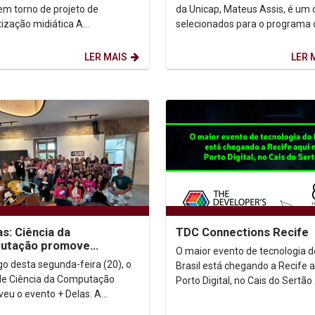
m torno de projeto de
da Unicap, Mateus Assis, é um 
ização midiática A
selecionados para o programa 
sidade Católica de Pernambuco
Residência de Software fruto 
) e o Consulado Geral...
parceria entre o...
LER MAIS
LER 
as: Ciência da
TDC Connections Recife
utação promove
O maior evento de tecnologia d
tras sobre mulheres e
go desta segunda-feira (20), o
Brasil está chegando a Recife a
logia
de Ciência da Computação
Porto Digital, no Cais do Sertão ¿ ¿T
eu o evento + Delas. A
Connections 22 a 24 de Março E
mação abordou a participação
claro,...