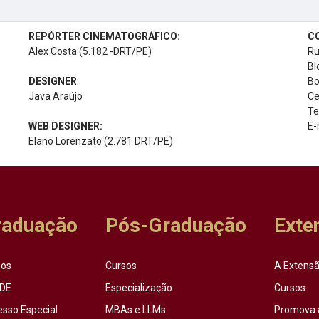
REPÓRTER CINEMATOGRÁFICO:
C
Alex Costa (5.182 -DRT/PE)
Ru
Bl
DESIGNER
:
Bo
Java Araújo
Ce
Te
WEB DESIGNER:
E-
Elano Lorenzato (2.781 DRT/PE)
raduação
Pós-Graduação
Exte
sos
Cursos
A Extensã
DE
Especialização
Cursos
esso Especial
MBAs e LLMs
Promova 