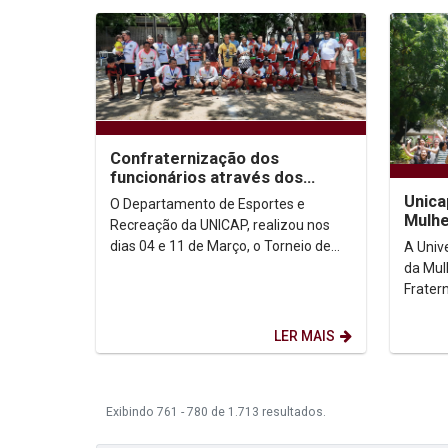
Confraternização dos
funcionários através dos
Esportes
Unica
O Departamento de Esportes e
Mulhe
Recreação da UNICAP, realizou nos
Campa
dias 04 e 11 de Março, o Torneio de
A Univ
2023
Futcampo, envolvendo quatro equipes
da Mul
representativas dos...
Frater
insegu
Mulher 
LER MAIS
Exibindo 761 - 780 de 1.713 resultados.