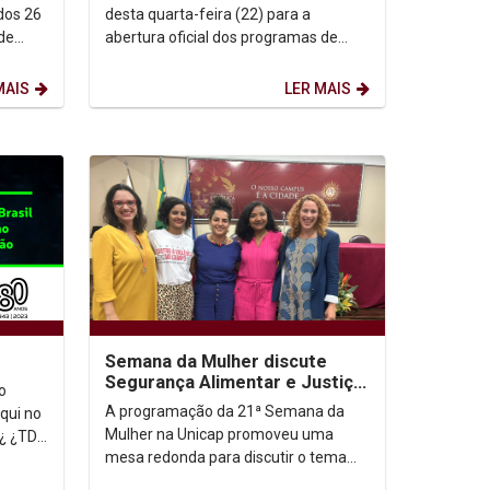
dos 26
desta quarta-feira (22) para a
de
abertura oficial dos programas de
de
Residência Pedagógica (PRP) e de
Iniciação à Docência...
MAIS
LER MAIS
Semana da Mulher discute
Segurança Alimentar e Justiça
o
Social
A programação da 21ª Semana da
qui no
Mulher na Unicap promoveu uma
DC
mesa redonda para discutir o tema
“Segurança Alimentar e Justiça