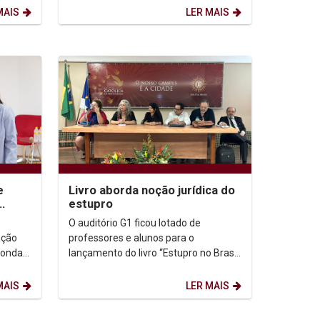
Social”. A conversa aconteceu...
MAIS
LER MAIS
e
Livro aborda noção jurídica do
estupro
O auditório G1 ficou lotado de
ação
professores e alunos para o
donda
lançamento do livro “Estupro no Brasil:
icap.
Genealogia de sua Noção Jurídica,
Normatividade e...
MAIS
LER MAIS