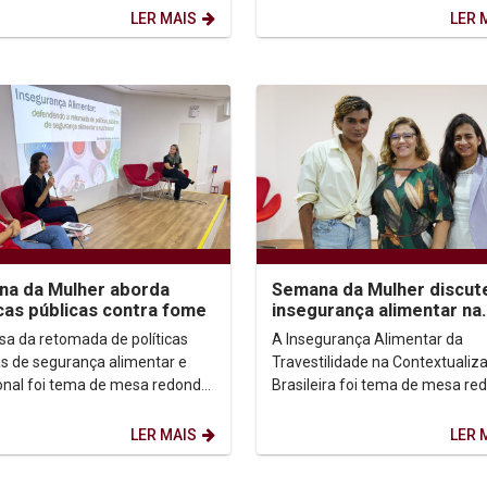
a no...
LER MAIS
LER 
a da Mulher aborda
Semana da Mulher discut
icas públicas contra fome
insegurança alimentar na
população LGBTQQIAPN+
sa da retomada de políticas
A Insegurança Alimentar da
as de segurança alimentar e
Travestilidade na Contextualiz
ional foi tema de mesa redonda
Brasileira foi tema de mesa re
zada como parte da
da 21ª Semana da Mulher na Un
mação da 21ª Semana...
O evento aconteceu na...
LER MAIS
LER 