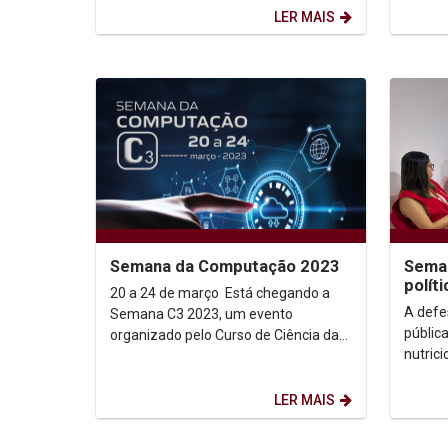
lançamento no...
feminin
LER MAIS
Semana da Computação 2023
Seman
polít
20 a 24 de março Está chegando a
A defe
Semana C3 2023, um evento
públic
organizado pelo Curso de Ciência da
nutric
Computação que reunirá professores,
organi
estudantes e...
progra
LER MAIS