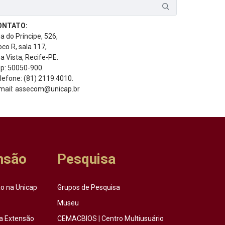
ONTATO:
a do Príncipe, 526,
oco R, sala 117,
a Vista, Recife-PE.
p: 50050-900.
lefone: (81) 2119.4010.
mail: assecom@unicap.br
nsão
Pesquisa
o na Unicap
Grupos de Pesquisa
Museu
a Extensão
CEMACBIOS | Centro Multiusuário