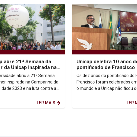
p abre 21ª Semana da
Unicap celebra 10 anos d
r da Unicap inspirada na
pontificado de Francisco
nha da Fraternidade
ersidade abriu a 21ª Semana
Os dez anos do pontificado do
her inspirada na Campanha da
Francisco foram celebrados em
nidade 2023 e na luta contra a
o mundo e a Unicap não ficou d
rança alimentar. A Semana da
desse dia histórico. Um momen
da Unicap...
oração reuniu,...
LER MAIS
LER 