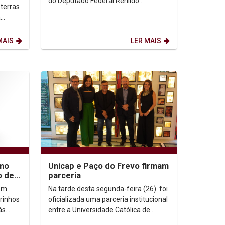
do Deputado Federal Renildo
terras
Calheiros por ocasião das
a
comemorações dos 80 anos da
sco,
Unicap, a...
MAIS
LER MAIS
smo
Unicap e Paço do Frevo firmam
o de
parceria
,
ém
Na tarde desta segunda-feira (26). foi
rinhos
oficializada uma parceria institucional
às
entre a Universidade Católica de
Pernambuco e o Paço do Frevo, em