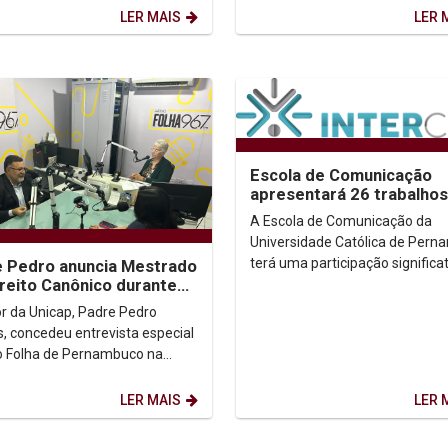
 o encontro, que...
candidatura do quadrinista à...
LER MAIS
LER 
Escola de Comunicação
apresentará 26 trabalho
congresso da área
A Escola de Comunicação da
Universidade Católica de Per
terá uma participação significa
 Pedro anuncia Mestrado
na Expocom – Exposição de Pe
reito Canônico durante
vista à Rádio Folha
Experimental em...
or da Unicap, Padre Pedro
, concedeu entrevista especial
o Folha de Pernambuco na
esta terça-feira (20). Ao longo
ersa, ele...
LER MAIS
LER 