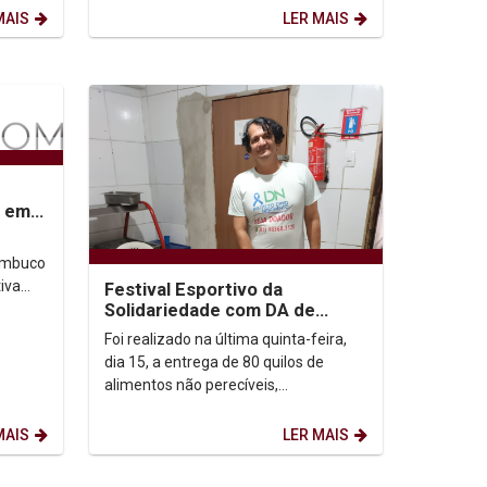
um evento...
MAIS
LER MAIS
s em
nambuco
tiva
Festival Esportivo da
squisa
Solidariedade com DA de
Direito rende doação de
Foi realizado na última quinta-feira,
alimentos
dia 15, a entrega de 80 quilos de
alimentos não perecíveis,
provenientes de arrecadação feita
durante o Festival...
MAIS
LER MAIS