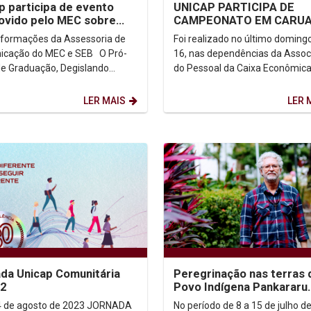
p participa de evento
UNICAP PARTICIPA DE
ovido pelo MEC sobre
CAMPEONATO EM CARUA
ção de professores e
PE
formações da Assessoria de
Foi realizado no último domingo
ores de escola
ação do MEC e SEB O Pró-
16, nas dependências da Assoc
 de Graduação, Degislando
do Pessoal da Caixa Econômic
a, representou a Unicap no
Federal (APCEP), em Caruaru, a
o Ciclo...
etapa do Rating...
LER MAIS
LER 
da Unicap Comunitária
Peregrinação nas terras 
.2
Povo Indígena Pankararu
busca conscientização e
de agosto de 2023 JORNADA
No período de 8 a 15 de julho d