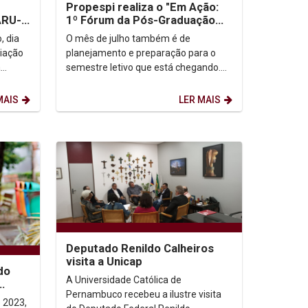
Propespi realiza o "Em Ação:
RU-
1º Fórum da Pós-Graduação
Stricto Sensu da Unicap"
, dia
O mês de julho também é de
iação
planejamento e preparação para o
a
semestre letivo que está chegando.
 2ª
Pensando nisso, a Pró-reitoria de
Pesquisa, Pós-graduação e...
MAIS
LER MAIS
Deputado Renildo Calheiros
visita a Unicap
do
A Universidade Católica de
Pernambuco recebeu a ilustre visita
e 2023,