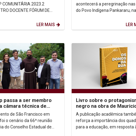
defesa dos direitos
P COMUNITÁRIA 2023.2
acontecerá a peregrinação nas 
TRO DOCENTE FÓRUM DE
do Povo Indígena Pankararu, n
ONÁRIOS TRILHA DE IMERSÃO
região do Submédio São Franci
ANTIL TEMÁTICA: AGIR
mais...
LER MAIS
LER 
NTE...
p passa a ser membro
Livro sobre o protagoni
da câmara técnica de
negro na obra de Maurici
mo Religioso do Contur
Sousa, a Turma da Mônica
ento de São Francisco em
A publicação acadêmica tamb
chega em breve...
foi o cenário da 66ª reunião
reforça a importância dos quad
ria do Conselho Estadual de
para a educação, em resposta 
o de Pernambuco (Contur).
discussões surgidas após a