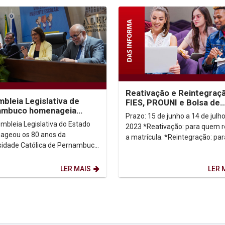
Reativação e Reintegraç
bleia Legislativa de
FIES, PROUNI e Bolsa de
ambuco homenageia
Assistência Social
Prazo: 15 de junho a 14 de julh
p pelos seus 80 anos
mbleia Legislativa do Estado
2023 *Reativação: para quem reabriu
geou os 80 anos da
a matrícula. *Reintegração: para
sidade Católica de Pernambuco
quem não obteve 75% de
 reunião solene na noite
aproveitamento no conjunto...
uinta-feira (15). A...
LER MAIS
LER 