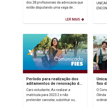
dos 28 profissionais da advocacia que
UNICA
estão disputando uma vaga de
ENCON
ministro do Tribunal Superior do
FUNCI
Trabalho (TST). O...
ESTUD
LER MAIS
DIFERE
Período para realização dos
Unica
aditamentos de renovação do
fixo 
novo FIES em 2023.2
Turis
Caro estudante, Ao realizar a
O Conv
matrícula para 2023.2 e não
Olinda 
pretender cancelar, substituir ou
ordiná
acrescentar disciplinas, deverá
Turism