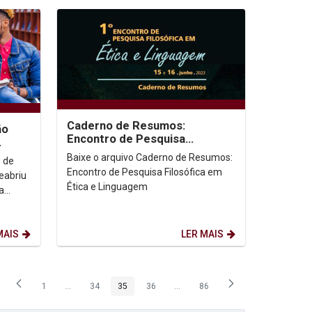
Caderno de Resumos:
ão
Encontro de Pesquisa
Filosófica em Ética e
Baixe o arquivo Caderno de Resumos:
o de
Linguagem
Encontro de Pesquisa Filosófica em
Ética e Linguagem
MAIS
LER MAIS
1
...
34
35
36
...
86
Página
Páginas intermediárias Usar ABA para navegar.
Página
Página
Página
Páginas intermediárias Usar ABA p
Página