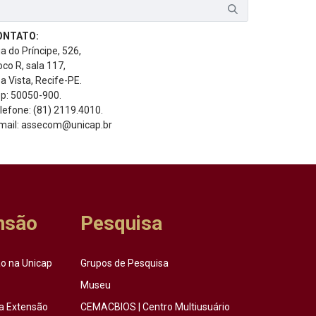
ONTATO:
a do Príncipe, 526,
oco R, sala 117,
a Vista, Recife-PE.
p: 50050-900.
lefone: (81) 2119.4010.
mail: assecom@unicap.br
nsão
Pesquisa
o na Unicap
Grupos de Pesquisa
Museu
a Extensão
CEMACBIOS | Centro Multiusuário