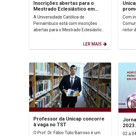
Inscrições abertas para o
Unica
Mestrado Eclesiástico em
prom
Direito Canônico
forma
A Universidade Católica de
Com in
diret
Pernambuco está com inscrições
Comunic
abertas para o Mestrado Eclesiástico
reitor
em Direito Canônico, curso fruto de
Nóbreg
parceria com a Pontifícia...
primeir
LER MAIS
Professor da Unicap concorre
Jorna
à vaga no TST
2023
O Prof. Dr. Fábio Túlio Barroso é um
02 a 04 