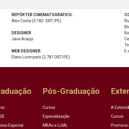
REPÓRTER CINEMATOGRÁFICO:
C
Alex Costa (5.182 -DRT/PE)
Ru
Bl
DESIGNER
:
Bo
Java Araújo
Ce
Te
WEB DESIGNER:
E-
Elano Lorenzato (2.781 DRT/PE)
raduação
Pós-Graduação
Exte
sos
Cursos
A Extensã
DE
Especialização
Cursos
esso Especial
MBAs e LLMs
Promova 