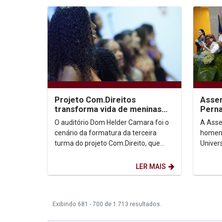
Projeto Com.Direitos
Assem
transforma vida de meninas
Pern
com apoio da Unicap
Unica
O auditório Dom Helder Camara foi o
A Asse
cenário da formatura da terceira
homena
turma do projeto Com.Direito, que
Univer
atende meninas de 14 a 17 anos em
em uma
situação de...
desta q
LER MAIS
Exibindo 681 - 700 de 1.713 resultados.