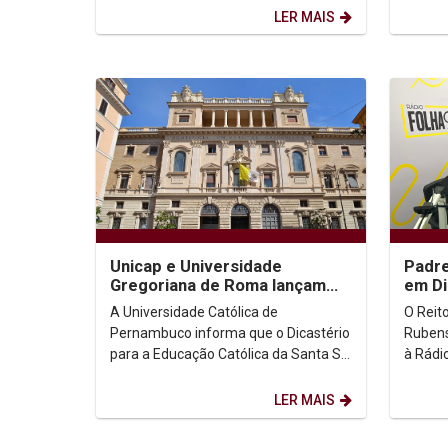
manter contato com o DAS para...
Durante
LER MAIS
Unicap e Universidade
Padre
Gregoriana de Roma lançam
em Di
Mestrado em Direito Canônico
entre
A Universidade Católica de
O Reit
Pernambuco informa que o Dicastério
Rubens
para a Educação Católica da Santa Sé
à Rádi
autorizou a criação do Mestrado em
tarde d
Direito Canônico em...
da conv
LER MAIS