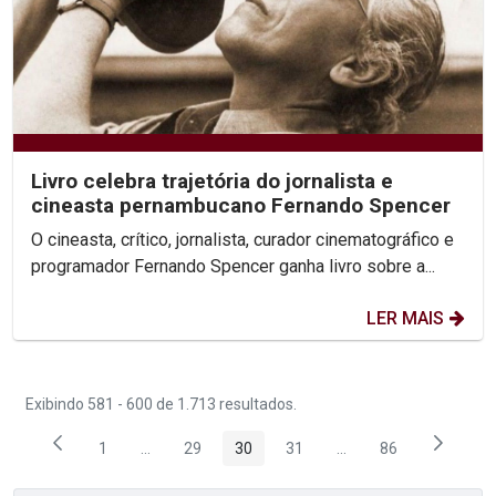
Livro celebra trajetória do jornalista e
cineasta pernambucano Fernando Spencer
O cineasta, crítico, jornalista, curador cinematográfico e
programador Fernando Spencer ganha livro sobre a...
LER MAIS
Exibindo 581 - 600 de 1.713 resultados.
1
...
29
30
31
...
86
Página
Páginas intermediárias Usar ABA para navegar.
Página
Página
Página
Páginas intermediária
Página