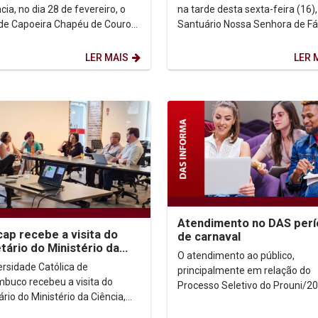
novas turmas
cia, no dia 28 de fevereiro, o
na tarde desta sexta-feira (16),
de Capoeira Chapéu de Couro
Santuário Nossa Senhora de Fá
cap abre inscrições para novas
para a missa que marcou a abe
..
oficial do...
LER MAIS
LER 
Atendimento no DAS per
cap recebe a visita do
de carnaval
tário do Ministério da
O atendimento ao público,
ia, Tecnologia e Inovação
ersidade Católica de
principalmente em relação do
I)
buco recebeu a visita do
Processo Seletivo do Prouni/20
rio do Ministério da Ciência,
Reintegração e Reativação de 
ogia e Inovação (MCTI), Guila
de Estudo (alunos veteranos),...