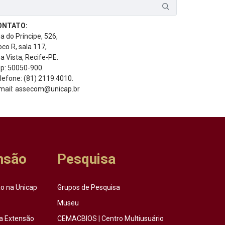
ONTATO:
a do Príncipe, 526,
oco R, sala 117,
a Vista, Recife-PE.
p: 50050-900.
lefone: (81) 2119.4010.
mail: assecom@unicap.br
nsão
Pesquisa
o na Unicap
Grupos de Pesquisa
Museu
a Extensão
CEMACBIOS | Centro Multiusuário