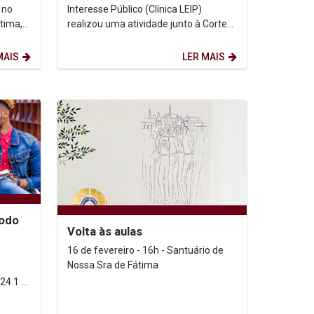
Interamericana de...
 no
Interesse Público (Clínica LEIP)
tima,
realizou uma atividade junto à Corte
rtura
Interamericana de Direitos Humanos
(Corte IDH). A...
MAIS
LER MAIS
íodo
Volta às aulas
16 de fevereiro - 16h - Santuário de
Nossa Sra de Fátima
24.1 e
Bolsa