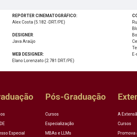
REPÓRTER CINEMATOGRÁFICO:
C
Alex Costa (5.182 -DRT/PE)
Ru
Bl
DESIGNER
:
Bo
Java Araújo
Ce
Te
WEB DESIGNER:
E-
Elano Lorenzato (2.781 DRT/PE)
raduação
Pós-Graduação
Exte
sos
Cursos
A Extensã
DE
Especialização
Cursos
esso Especial
MBAs e LLMs
Promova 