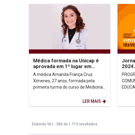
Médica formada na Unicap é
Jorna
aprovada em 1º lugar em
2024
residência em Psiquiatria
A médica Amanda França Cruz
PROGRAM
Ximenes, 27 anos, formada pela
COMUNICA
primeira turma do curso de Medicina
EDUCA
da Universidade Católica de
ESCOL
Pernambuco (Unicap), foi aprovada...
LER MAIS
Exibindo 561 - 580 de 1.713 resultados.