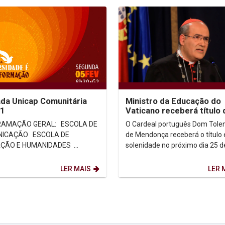
da Unicap Comunitária
Ministro da Educação do
.1
Vaticano receberá título 
Doutor Honoris Causa da
AÇÃO GERAL: ESCOLA DE
O Cardeal português Dom Tolen
Unicap
ÇÃO ESCOLA DE
de Mendonça receberá o título
ÇÃO E HUMANIDADES
solenidade no próximo dia 25 d
A DE GESTÃO, ECONOMIA E
janeiro na Universidade Católic
POLÍTICA ...
Pernambuco. A...
LER MAIS
LER 