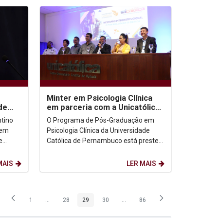
Minter em Psicologia Clínica
de
em parceria com a Unicatólica
começará em fevereiro
tino
O Programa de Pós-Graduação em
 em
Psicologia Clínica da Universidade
e
Católica de Pernambuco está prestes
a de
a iniciar as atividades da sua primeira
turma do...
MAIS
LER MAIS
1
...
28
29
30
...
86
Página
Páginas intermediárias Usar ABA para navegar.
Página
Página
Página
Páginas intermediárias Usar ABA p
Página