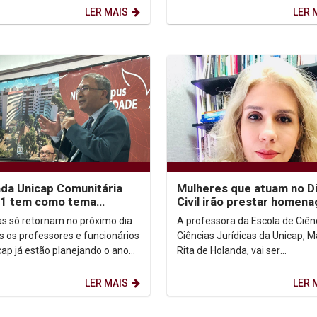
os. O secretário...
LER MAIS
LER 
da Unicap Comunitária
Mulheres que atuam no Di
.1 tem como tema
Civil irão prestar homen
ersidade em
professora Maria Rita de
as só retornam no próximo dia
A professora da Escola de Ciên
sformação”
Holanda
s os professores e funcionários
Ciências Jurídicas da Unicap, M
cap já estão planejando o ano
Rita de Holanda, vai ser
a pleno vapor. O ponta pé do
homenageada pelo instituto As
re...
Civilistas, formado por...
LER MAIS
LER 