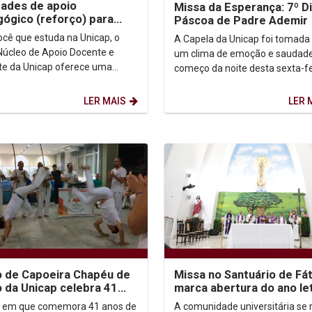
dades de apoio
Missa da Esperança: 7º D
ógico (reforço) para
Páscoa de Padre Ademir
s e alunas
ocê que estuda na Unicap, o
A Capela da Unicap foi tomada
Núcleo de Apoio Docente e
um clima de emoção e saudad
te da Unicap oferece uma
começo da noite desta sexta-fe
mação de apoio
(23) durante a Missa da Espera
gico para esse semestre...
Dia da Páscoa do...
LER MAIS
LER 
 de Capoeira Chapéu de
Missa no Santuário de Fá
 da Unicap celebra 41
marca abertura do ano le
com inscrições abertas
na Unicap
 em que comemora 41 anos de
A comunidade universitária se 