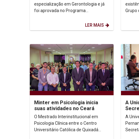
para 
especialização em Gerontologia e já
existên
foi aprovada no Programa
Grupo 
Multiprofissional de Residência em
da Uni
Saúde Coletiva com Ênfase em...
turmas.
LER MAIS
Minter em Psicologia inicia
A Uni
suas atividades no Ceará
Secre
Ciênc
O Mestrado Interinstitucional em
A Univ
(MCT
Psicologia Clínica entre o Centro
Pernam
Universitário Católica de Quixadá
Secretá
(UniCatólica) e a Unicap iniciou
Tecnol