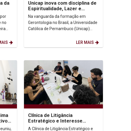
ia da
Unicap inova com disciplina de
Espiritualidade, Lazer e
Turismo na Especialização em
 por
Na vanguarda da formação em
Gerontologia
e no
Gerontologia no Brasil, a Universidade
ira
Católica de Pernambuco (Unicap)
nça: 7º
destaca-se mais uma vez ao oferecer
uma disciplina...
MAIS
LER MAIS
tima
Clínica de Litigância
tivo
Estratégico e Interesse
Público envia parecer à Corte
reuniu,
A Clínica de Litigância Estratégico e