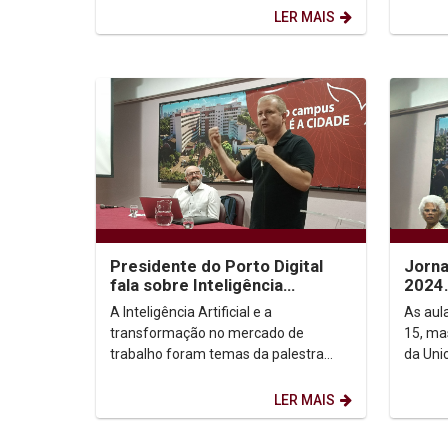
oficialmente suas...
Calheir
LER MAIS
Presidente do Porto Digital
Jorna
fala sobre Inteligência
2024
Artificial na academia durante
“Univ
A Inteligência Artificial e a
As aul
Jornada Unicap...
Tran
transformação no mercado de
15, ma
trabalho foram temas da palestra
da Uni
proferida pelo presidente do Porto
letivo 
Digital, Pierre Lucena, na...
semest
LER MAIS