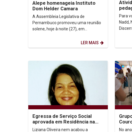
Ativi
Alepe homenageia Instituto
pedag
Dom Helder Camara
aluno
Para v
A Assembleia Legislativa de
Nadd, 
Pernambuco promoveu uma reunião
Discen
solene, hoje à noite (27), em
progra
homenagem aos 40 anos do Instituto
pedagó
Dom Helder Camara (IDHeC),...
LER MAIS
Egressa de Serviço Social
Grupo
aprovada em Residência na
Couro
área de Saúde
anos 
Liziana Oliveira nem acabou a
No ano