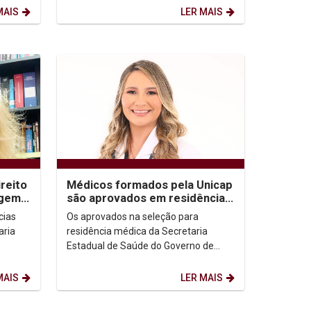
MAIS
LER MAIS
reito
Médicos formados pela Unicap
agem à
são aprovados em residência
da SES-PE
cias
Os aprovados na seleção para
aria
residência médica da Secretaria
Estadual de Saúde do Governo de
Pernambuco (SES-PE) foram
conhecidos na última quinta-feira...
MAIS
LER MAIS