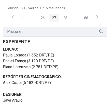
Exibindo 521 - 540 de 1.715 resultados.
1
...
26
27
28
...
86
Página
Páginas intermediárias Usar ABA para navegar.
Página
Página
Página
Páginas intermediária
Página
EXPEDIENTE
EDIÇÃO
:
Paula Losada (1.652 DRT/PE)
Daniel França (3.120 DRT/PE)
Elano Lorenzato (2.781 DRT/PE)
REPÓRTER CINEMATOGRÁFICO:
Alex Costa (5.182 -DRT/PE)
DESIGNER
:
Java Araújo