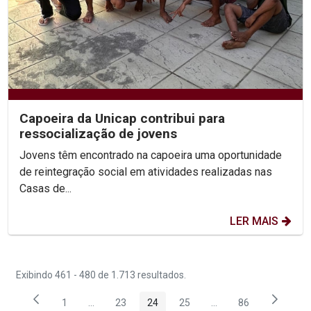
Capoeira da Unicap contribui para
ressocialização de jovens
Jovens têm encontrado na capoeira uma oportunidade
de reintegração social em atividades realizadas nas
Casas de...
LER MAIS
Exibindo 461 - 480 de 1.713 resultados.
1
...
23
24
25
...
86
Página
Páginas intermediárias Usar ABA para navegar.
Página
Página
Página
Páginas intermediária
Página