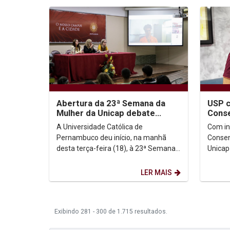
Abertura da 23ª Semana da
USP c
Mulher da Unicap debate
Conse
ecofeminismo e questiona
lança
A Universidade Católica de
Com info
hierarquias religiosas
Inova
Pernambuco deu início, na manhã
Consen
desta terça-feira (18), à 23ª Semana
Unicap
da Mulher da Unicap, evento que este
conflit
ano traz como tema...
convida
LER MAIS
Exibindo 281 - 300 de 1.715 resultados.