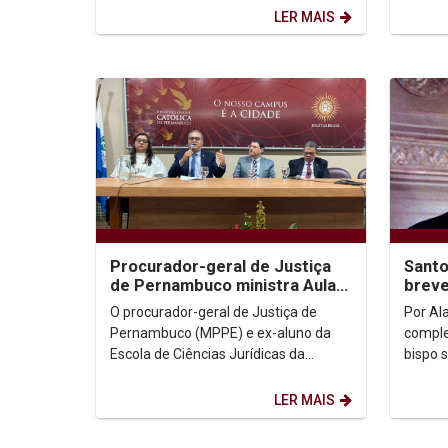
lançamento do livro...
LER MAIS
Procurador-geral de Justiça
Santo
de Pernambuco ministra Aula
brev
Magna do curso de Direito
de pr
O procurador-geral de Justiça de
Por Ala
recon
Pernambuco (MPPE) e ex-aluno da
comple
Escola de Ciências Jurídicas da
bispo 
Universidade Católica de
2018, 
Pernambuco, José Paulo Cavalcanti...
breve 
LER MAIS