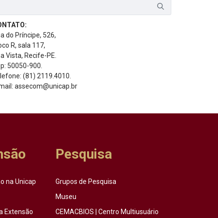
ONTATO:
a do Príncipe, 526,
oco R, sala 117,
a Vista, Recife-PE.
p: 50050-900.
lefone: (81) 2119.4010.
mail: assecom@unicap.br
nsão
Pesquisa
o na Unicap
Grupos de Pesquisa
Museu
a Extensão
CEMACBIOS | Centro Multiusuário