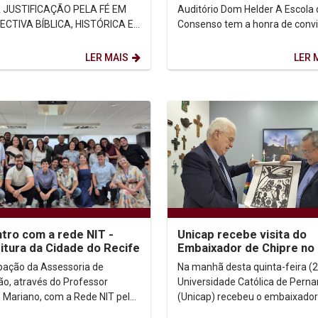
Auditório Dom Helder A Escola do
CTIVA BÍBLICA, HISTÓRICA E
Consenso tem a honra de convi
SISTEMÁTICA ...
para participar da mesa de dis
sobre lavagem de...
LER MAIS
LER 
tro com a rede NIT -
Unicap recebe visita do
itura da Cidade do Recife
Embaixador de Chipre no 
ipação da Assessoria de
Na manhã desta quinta-feira (2
ão, através do Professor
Universidade Católica de Per
n Mariano, com a Rede NIT pela
(Unicap) recebeu o embaixador
tura da cidade do Recife (PCR),
Chipre no Brasil, Vasilios Philip