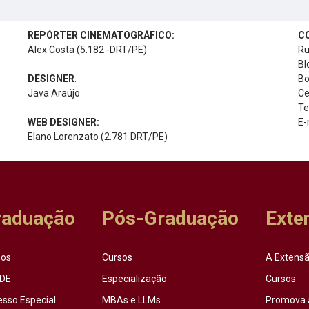
REPÓRTER CINEMATOGRÁFICO:
C
Alex Costa (5.182 -DRT/PE)
Ru
Bl
DESIGNER
:
Bo
Java Araújo
Ce
Te
WEB DESIGNER:
E-
Elano Lorenzato (2.781 DRT/PE)
raduação
Pós-Graduação
Exte
sos
Cursos
A Extensã
DE
Especialização
Cursos
esso Especial
MBAs e LLMs
Promova 