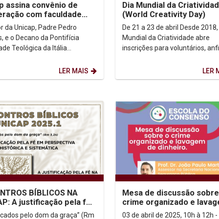
p assina convênio de
Dia Mundial da Criativida
eração com faculdade
(World Creativity Day)
na
or da Unicap, Padre Pedro
De 21 a 23 de abril Desde 2018, o Dia
, e o Decano da Pontifícia
Mundial da Criatividade abre
de Teológica da Itália
inscrições para voluntários, anfi
onal - Seção São Tomás de
parceiros, inspiradores e partic
, Dom Antônio Foderaro,...
do...
LER MAIS
LER 
NTROS BÍBLICOS NA
Mesa de discussão sobre
P: A justificação pela fé
crime organizado e lava
rta aos Romanos
de dinheiro
ficados pelo dom da graça” (Rm
03 de abril de 2025, 10h à 12h -