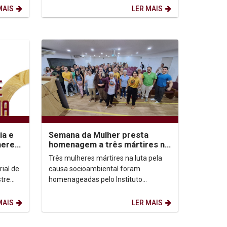
Mulheres Negras, intitulado...
MAIS
LER MAIS
ia e
Semana da Mulher presta
heres
homenagem a três mártires na
 2025
luta pela causa socioambiental
Três mulheres mártires na luta pela
ial de
causa socioambiental foram
tre
homenageadas pelo Instituto
Humanitas Unicap, na noite desta
terça-feira (18), durante a 23ª...
MAIS
LER MAIS