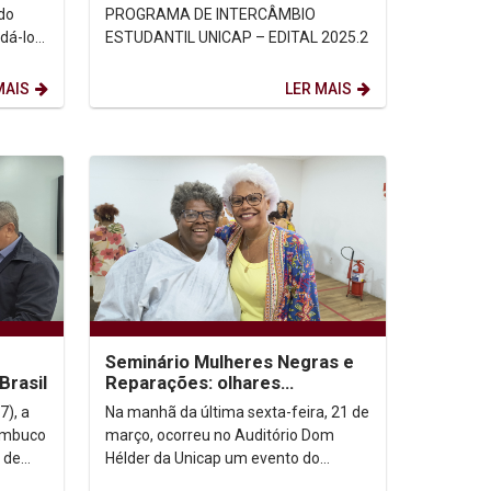
ESTUDANTIL UNICAP –
PROGRAMA DE INTERCÂMBIO
EDITAL...
dá-los
ESTUDANTIL UNICAP – EDITAL 2025.2
cussão
MAIS
LER MAIS
Seminário Mulheres Negras e
Brasil
Reparações: olhares
diaspóricos e interseccionais
7), a
Na manhã da última sexta-feira, 21 de
nambuco
março, ocorreu no Auditório Dom
 de
Hélder da Unicap um evento do
pou. A
Comitê Impulsor da Marcha das