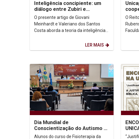
Inteligência concipiente: um
Unica
diálogo entre Zubiri e
coop
Francisco
italia
O presente artigo de Giovani
O Reit
Meinhardt e Valeriano dos Santos
Rubens
Costa aborda a teoria da inteligência
Faculda
senciente do filósofo espanhol Xavier
Meridi
Zubiri, que...
Aquino
LER MAIS
Dia Mundial de
ENCO
Conscientização do Autismo é
UNICA
celebrado com simpósio na
na Ca
Alunos do curso de Fisioterapia da
“Justi