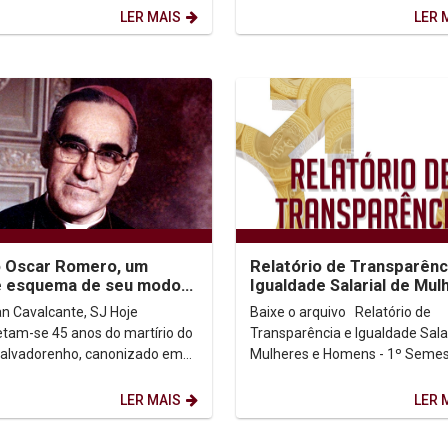
em 26/03/2025 Para...
visita foi...
LER MAIS
LER 
 Oscar Romero, um
Relatório de Transparênc
e esquema de seu modo
Igualdade Salarial de Mul
oceder profético-
e Homens - 1º Semestre
n Cavalcante, SJ Hoje
Baixe o arquivo Relatório de
ciliador.
tam-se 45 anos do martírio do
Transparência e Igualdade Salar
salvadorenho, canonizado em
Mulheres e Homens - 1º Semes
Santo Oscar Romero. Neste
2025
texto, queremos...
LER MAIS
LER 