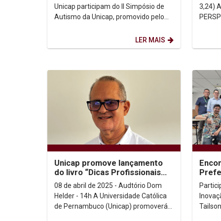
Unicap
Unicap participam do II Simpósio de
3,24) A JUSTIFICAÇÃO PELA FÉ EM
Autismo da Unicap, promovido pelo
PERSPE
curso. O Simpósio realizado hoje, dia
3, e amanhã,...
LER MAIS
Unicap promove lançamento
Encon
do livro “Dicas Profissionais
Prefe
para o Envelhecimento
08 de abril de 2025 - Audtório Dom
Partic
Saudável”
Helder - 14h A Universidade Católica
Inovaç
de Pernambuco (Unicap) promoverá,
Tailso
na próxima terça-feira (8), o
prefei