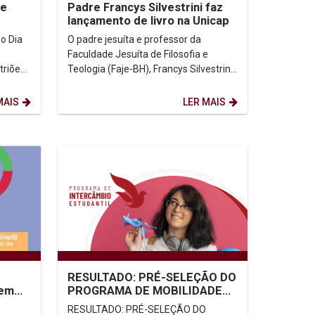
de
Padre Francys Silvestrini faz
lançamento de livro na Unicap
O padre jesuíta e professor da
Faculdade Jesuíta de Filosofia e
triões,
Teologia (Faje-BH), Francys Silvestrini
ipantes
Adão, lançou, na noite desta terça-
feira (8), na...
MAIS
LER MAIS
RESULTADO: PRÉ-SELEÇÃO DO
gem
PROGRAMA DE MOBILIDADE
ACADÊMICA/INTERCÂMBIO
RESULTADO: PRÉ-SELEÇÃO DO