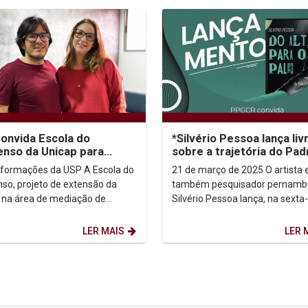
onvida Escola do
*Silvério Pessoa lança liv
nso da Unicap para
sobre a trajetória do Pad
mento de Núcleo de
Fábio de Melo na sexta-fe
rmações da USP A Escola do
21 de março de 2025 O artista e
ção
21 de...
so, projeto de extensão da
também pesquisador pernamb
 na área de mediação de
Silvério Pessoa lança, na sexta-
os, foi uma das instituições
dia 21 de março, seu mais novo 
das para o...
"Do altar para o...
LER MAIS
LER 