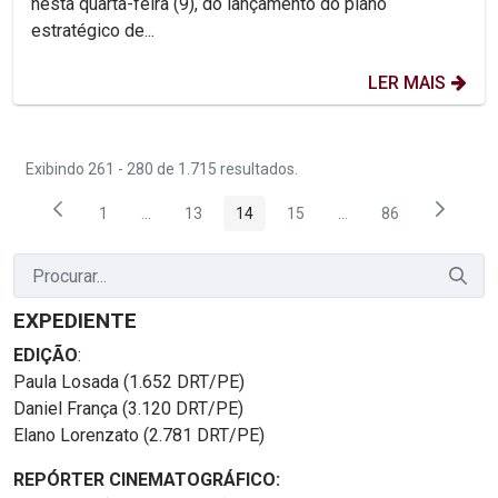
nesta quarta-feira (9), do lançamento do plano
estratégico de...
LER MAIS
Exibindo 261 - 280 de 1.715 resultados.
1
...
13
14
15
...
86
Página
Páginas intermediárias Usar ABA para navegar.
Página
Página
Página
Páginas intermediária
Página
EXPEDIENTE
EDIÇÃO
:
Paula Losada (1.652 DRT/PE)
Daniel França (3.120 DRT/PE)
Elano Lorenzato (2.781 DRT/PE)
REPÓRTER CINEMATOGRÁFICO: