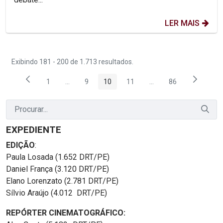
LER MAIS
Exibindo 181 - 200 de 1.713 resultados.
1
...
9
10
11
...
86
Página
Páginas intermediárias Usar ABA para navegar.
Página
Página
Página
Páginas intermediária
Página
EXPEDIENTE
EDIÇÃO
:
Paula Losada (1.652 DRT/PE)
Daniel França (3.120 DRT/PE)
Elano Lorenzato (2.781 DRT/PE)
Sílvio Araújo (4.012 DRT/PE)
REPÓRTER CINEMATOGRÁFICO: