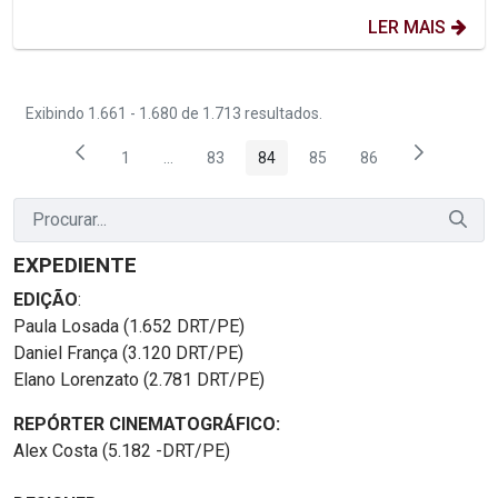
LER MAIS
Exibindo 1.661 - 1.680 de 1.713 resultados.
1
...
83
84
85
86
Página
Páginas intermediárias Usar ABA para navegar
Página
Página
Página
Página
EXPEDIENTE
EDIÇÃO
:
Paula Losada (1.652 DRT/PE)
Daniel França (3.120 DRT/PE)
Elano Lorenzato (2.781 DRT/PE)
REPÓRTER CINEMATOGRÁFICO:
Alex Costa (5.182 -DRT/PE)