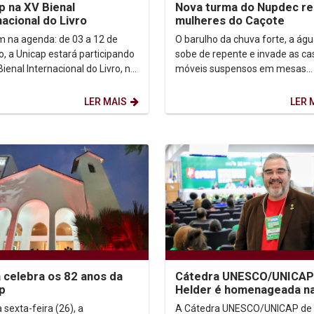
p na XV Bienal
Nova turma do Nupdec r
nacional do Livro
mulheres do Caçote
 na agenda: de 03 a 12 de
O barulho da chuva forte, a ág
o, a Unicap estará participando
sobe de repente e invade as ca
ienal Internacional do Livro, no
móveis suspensos em mesas
 de Convenções de
improvisadas, o medo de perde
buco....
Essa é a realidade...
LER MAIS
LER 
 celebra os 82 anos da
Cátedra UNESCO/UNICA
p
Helder é homenageada na
Conferência Municipal de
 sexta-feira (26), a
A Cátedra UNESCO/UNICAP de