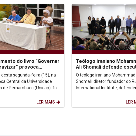
mento do livro “Governar
Teólogo iraniano Moham
ravizar” provoca
Ali Shomali defende escu
xões sobre a
humilde e atenta como b
e desta segunda-feira (15), na
O teólogo iraniano Mohammad 
nsabilidade histórica...
de diálogo...
teca Central da Universidade
Shomali, diretor fundador do Ri
ca de Pernambuco (Unicap), foi
International Institute, defende
a pelo lançamento do livro
diálogo inter-religioso deve ser
r e...
compreendido...
LER MAIS
LER 