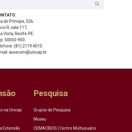
ONTATO:
a do Príncipe, 526,
oco R, sala 117,
a Vista, Recife-PE.
p: 50050-900.
lefone: (81) 2119.4010.
mail: assecom@unicap.br
nsão
Pesquisa
o na Unicap
Grupos de Pesquisa
Museu
a Extensão
CEMACBIOS | Centro Multiusuário