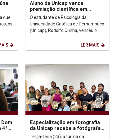
eúne
Aluno da Unicap vence
premiação científica em
Psicologia
ua que
O estudante de Psicologia da
sas, os
Universidade Católica de Pernambuco
(Unicap), Rodolfo Cunha, venceu o
r tudo.
Prêmio Monográfico Irismar Reis de
Oliveira, na categoria...
MAIS
LER MAIS
P Dom
Especialização em fotografia
 4ª
da Unicap recebe a fotógrafa
Ana Farache
Terça-feira (23), a turma da