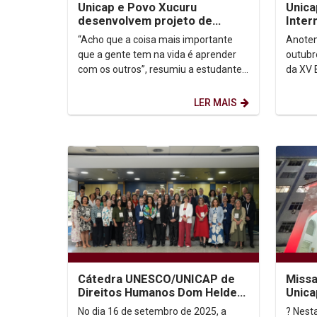
Unicap e Povo Xucuru
Unica
desenvolvem projeto de
Inter
extensão
“Acho que a coisa mais importante
Anotem
que a gente tem na vida é aprender
outubr
com os outros”, resumiu a estudante
da XV B
de Publicidade e Propaganda Maria
Centro
Eduarda Avellar...
Pernam
LER MAIS
Cátedra UNESCO/UNICAP de
Missa
Direitos Humanos Dom Helder
Unica
Camara participa de Encontro
No dia 16 de setembro de 2025, a
? Nesta