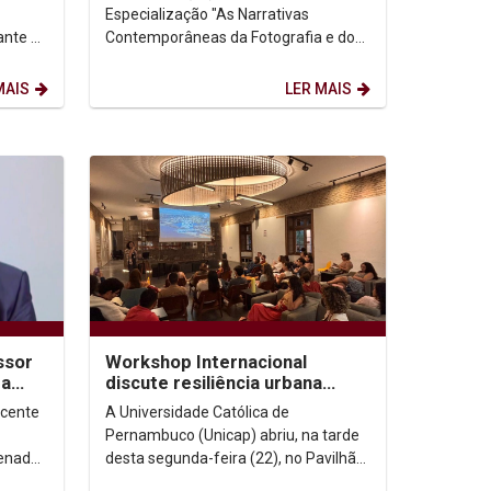
Especialização "As Narrativas
ante a
Contemporâneas da Fotografia e do
reitos
Audiovisual", recebeu a convidada
Ana Farache, de ...
MAIS
LER MAIS
ssor
Workshop Internacional
ra
discute resiliência urbana
integrada na Borda Histórica
ocente
A Universidade Católica de
Continental do Recife
Pernambuco (Unicap) abriu, na tarde
enador
desta segunda-feira (22), no Pavilhão
e
Maker, o Workshop Internacional