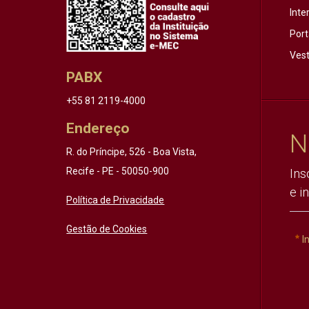
Inte
Port
Vest
PABX
+55 81 2119-4000
Endereço
N
R. do Príncipe, 526 - Boa Vista,
Recife - PE - 50050-900
Ins
e i
Política de Privacidade
Gestão de Cookies
I