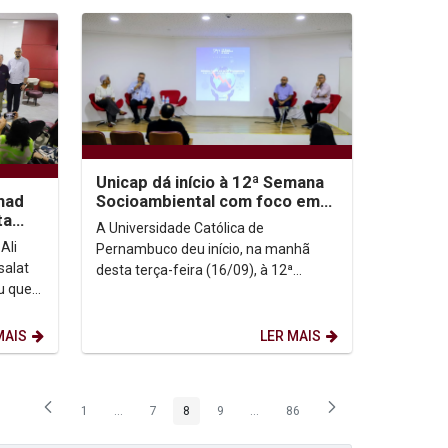
Unicap dá início à 12ª Semana
Socioambiental com foco em
mad
mudanças climáticas e justiça...
ta
A Universidade Católica de
ase
Ali
Pernambuco deu início, na manhã
salat
desta terça-feira (16/09), à 12ª
u que o
edição da Semana Socioambiental. O
evento segue até o dia 19 de...
MAIS
LER MAIS
1
...
7
8
9
...
86
Página
Páginas intermediárias Usar ABA para navegar.
Página
Página
Página
Páginas intermediárias Usar ABA p
Página