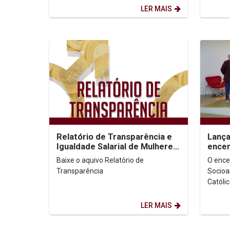
coordenado pelo Instituto...
cooper
LER MAIS
Relatório de Transparência e
Lança
Igualdade Salarial de Mulheres
ence
e Homens - 2º Semestre 2025
Socio
Baixe o aquivo Relatório de
O enc
Transparência
Socioa
Católi
pelo l
Auditó
LER MAIS