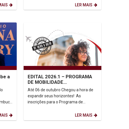
Resiliência Urbana...
MAIS
LER MAIS
ebe a
EDITAL 2026.1 – PROGRAMA
DE MOBILIDADE
ACADÊMICA/INTERCÂMBIO
do
Até 06 de outubro Chegou a hora de
ESTUDANTIL - UNICAP
expandir seus horizontes! As
nambuco
inscrições para o Programa de
o
Mobilidade Acadêmica/Intercâmbio
o...
Estudantil da UNICAP...
MAIS
LER MAIS