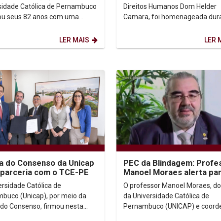
Direitos Humanos do...
sidade Católica de Pernambuco
Direitos Humanos Dom Helder
ou seus 82 anos com uma
Camara, foi homenageada dur
que reuniu jesuítas,
4ª Conferência Municipal dos Di
ores (as), funcionários (as)...
Humanos do Recife, realizada...
LER MAIS
LER 
a do Consenso da Unicap
PEC da Blindagem: Profe
 parceria com o TCE-PE
Manoel Moraes alerta pa
retrocessos graves em
ersidade Católica de
O professor Manoel Moraes, d
entrevistas à Rede Globo
buco (Unicap), por meio da
da Universidade Católica de
 do Consenso, firmou nesta
Pernambuco (UNICAP) e coord
-feira (24) um acordo de
da Cátedra UNESCO/UNICAP d