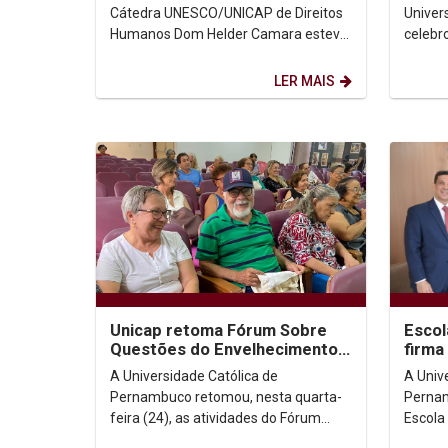
Nacional das...
Cátedra UNESCO/UNICAP de Direitos
Univer
Humanos Dom Helder Camara esteve
celebr
presente no Encontro Nacional das
missa 
Cátedras UNESCO no...
profess
LER MAIS
Unicap retoma Fórum Sobre
Escol
Questões do Envelhecimento
firma
com reflexão sobre Ecologia
A Universidade Católica de
A Univ
Integral
Pernambuco retomou, nesta quarta-
Pernam
feira (24), as atividades do Fórum
Escola
Sobre Questões do Envelhecimento,
quarta