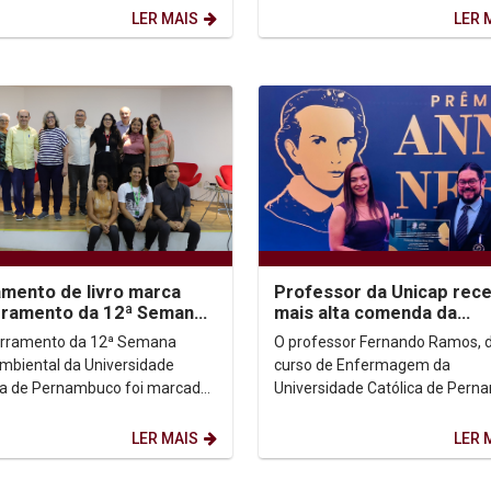
ação técnica com o Tribunal...
Direitos Humanos Dom Helder...
LER MAIS
LER 
mento de livro marca
Professor da Unicap rec
rramento da 12ª Semana
mais alta comenda da
ambiental
Enfermagem do país
erramento da 12ª Semana
O professor Fernando Ramos, 
mbiental da Universidade
curso de Enfermagem da
ca de Pernambuco foi marcado
Universidade Católica de Per
ançamento de um livro no
(Unicap), foi condecorado com 
rio Dom Helder Câmara. O...
Prêmio Ana Nery 2025, concedid
LER MAIS
LER 