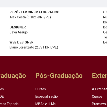
REPÓRTER CINEMATOGRÁFICO:
C
Alex Costa (5.182 -DRT/PE)
Ru
Bl
DESIGNER
:
Bo
Java Araújo
Ce
Te
WEB DESIGNER:
E-
Elano Lorenzato (2.781 DRT/PE)
raduação
Pós-Graduação
Exte
sos
Cursos
A Extensã
DE
Especialização
Cursos
esso Especial
MBAs e LLMs
Promova 