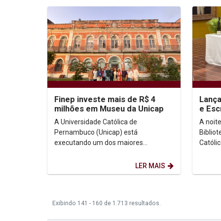
Finep investe mais de R$ 4
Lança
milhões em Museu da Unicap
e Esc
refle
A Universidade Católica de
A noit
respo
Pernambuco (Unicap) está
Biblio
executando um dos maiores
Católi
investimentos em preservação,
marcad
inovação e difusão científica de sua
Governa
LER MAIS
história....
Exibindo 141 - 160 de 1.713 resultados.