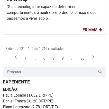
“Se a tecnologia for capaz de determinar
comportamentos e neutralizar o direito, o risco é que
passemos a viver sob o...
LER MAIS
Exibindo 121 - 140 de 1.715 resultados.
1
...
6
7
8
...
86
Página
Páginas intermediárias Usar ABA para navegar.
Página
Página
Página
Páginas intermediárias
Página
EXPEDIENTE
EDIÇÃO
:
Paula Losada (1.652 DRT/PE)
Daniel França (3.120 DRT/PE)
Elano Lorenzato (2.781 DRT/PE)