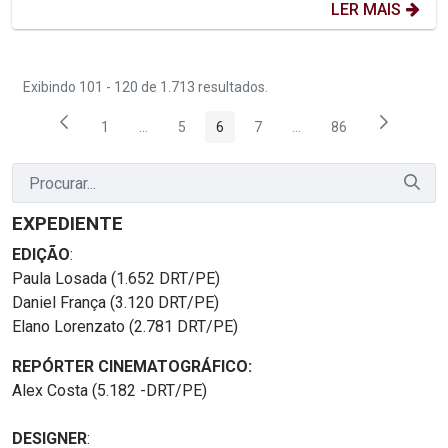
LER MAIS
Exibindo 101 - 120 de 1.713 resultados.
1
...
5
6
7
...
86
Página
Páginas intermediárias Usar ABA para navegar.
Página
Página
Página
Páginas intermediárias
Página
EXPEDIENTE
EDIÇÃO
:
Paula Losada (1.652 DRT/PE)
Daniel França (3.120 DRT/PE)
Elano Lorenzato (2.781 DRT/PE)
REPÓRTER CINEMATOGRÁFICO:
Alex Costa (5.182 -DRT/PE)
DESIGNER
: