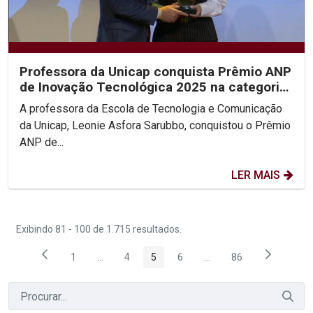
Professora da Unicap conquista Prêmio ANP
de Inovação Tecnológica 2025 na categoria
Personalidade...
A professora da Escola de Tecnologia e Comunicação
da Unicap, Leonie Asfora Sarubbo, conquistou o Prêmio
ANP de...
LER MAIS
Exibindo 81 - 100 de 1.715 resultados.
1
...
4
5
6
...
86
Página
Páginas intermediárias Usar ABA para navegar.
Página
Página
Página
Páginas intermediárias
Página