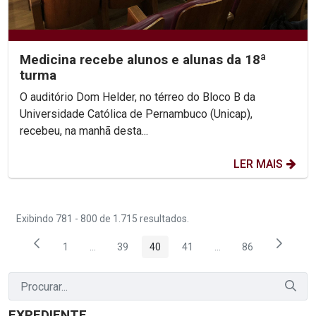
Medicina recebe alunos e alunas da 18ª
turma
O auditório Dom Helder, no térreo do Bloco B da
Universidade Católica de Pernambuco (Unicap),
recebeu, na manhã desta...
LER MAIS
Exibindo 781 - 800 de 1.715 resultados.
1
...
39
40
41
...
86
Página
Páginas intermediárias Usar ABA para navegar.
Página
Página
Página
Páginas intermediária
Página
EXPEDIENTE