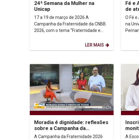
24ª Semana da Mulher na
Fé e 
Unicap
de a
17 a 19 de março de 2026 A
O Fé e
Campanha da Fraternidade da CNBB
na Uni
2026, com o tema “Fraternidade e
Pernam
Moradia” e o lema “Ele veio morar
atuaçã
entre nós” (Jo 1, 14),...
popular
LER MAIS
Moradia é dignidade: reflexões
Inscr
sobre a Campanha da
monit
Fraternidade 2026
Ciênc
A Campanha da Fraternidade 2026
A Esco