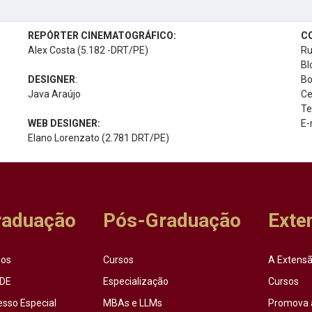
REPÓRTER CINEMATOGRÁFICO:
C
Alex Costa (5.182 -DRT/PE)
Ru
Bl
DESIGNER
:
Bo
Java Araújo
Ce
Te
WEB DESIGNER:
E-
Elano Lorenzato (2.781 DRT/PE)
raduação
Pós-Graduação
Exte
sos
Cursos
A Extensã
DE
Especialização
Cursos
esso Especial
MBAs e LLMs
Promova 