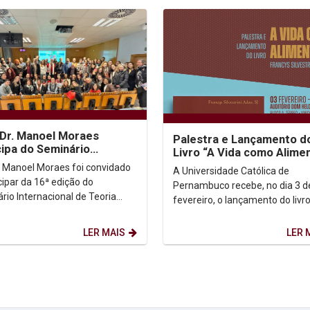
 Dr. Manoel Moraes
Palestra e Lançamento d
cipa do Seminário
Livro “A Vida como Alime
nacional de Teoria Crítica
. Manoel Moraes foi convidado
A Universidade Católica de
reitos...
cipar da 16ª edição do
Pernambuco recebe, no dia 3 d
rio Internacional de Teoria
fevereiro, o lançamento do livro
 dos Direitos Humanos, que foi
Vida como Alimento”, de autori
do nos dias...
Pe. Francys Silvestrini...
LER MAIS
LER 