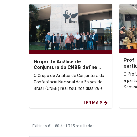
Prof.
Grupo de Análise de
parti
Conjuntura da CNBB define
Inter
prioridades e metodologia
O Prof
O Grupo de Análise de Conjuntura da
dos Di
para 2026
a parti
Conferência Nacional dos Bispos do
Seminá
Brasil (CNBB) realizou, nos dias 26 e
Crítica
27 de janeiro, uma reunião presencial
realiza
na sede da...
LER MAIS
Exibindo 61 - 80 de 1.715 resultados.