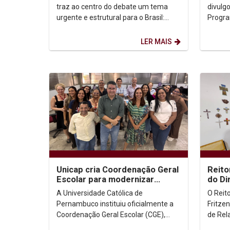
traz ao centro do debate um tema
divulg
urgente e estrutural para o Brasil:
Progra
“Fraternidade e Moradia”, com o lema
todo, 
“Ele veio morar...
diverso
LER MAIS
Unicap cria Coordenação Geral
Reito
Escolar para modernizar
do Di
processos acadêmicos e
Diret
A Universidade Católica de
O Reit
ampliar o uso de IA...
Pernambuco instituiu oficialmente a
Fritze
Coordenação Geral Escolar (CGE),
de Rela
nova instância administrativa
Pellegr