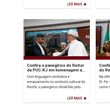
vinculada à Pró-reitoria de...
(6), a v
LER MAIS
Confira o panegírico do Reitor
Confi
da PUC-RJ em homenagem ao
do Re
Reitor Padre Carlos Fritzen
Fritz
Com linguagem simbólica e
Na últi
enraizamento no contexto cultural do
Dr. Pe
Recife, o panegírico oficial lido pelo
como n
reitor da Pontifícia Universidade
soleni
Católica do Rio de...
Confira
LER MAIS