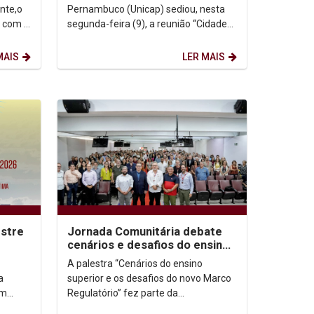
nte,o
Pernambuco (Unicap) sediou, nesta
1 com a
segunda-feira (9), a reunião “Cidade
Sem Risco começa na minha
comunidade”, atividade que...
MAIS
LER MAIS
stre
Jornada Comunitária debate
cenários e desafios do ensino
superior
A palestra “Cenários do ensino
a
superior e os desafios do novo Marco
um
Regulatório” fez parte da
programação da Jornada Unicap