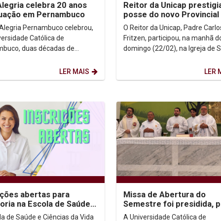
Alegria celebra 20 anos
Reitor da Unicap prestig
tuação em Pernambuco
posse do novo Provincial
Jesuítas no Rio de Janei
 Alegria Pernambuco celebrou,
O Reitor da Unicap, Padre Carlo
versidade Católica de
Fritzen, participou, na manhã d
buco, duas décadas de
domingo (22/02), na Igreja de 
o dedicadas à educação
Inácio, no Rio de Janeiro, da po
 e à transformação social. A...
Padre Francys...
LER MAIS
LER 
ições abertas para
Missa de Abertura do
oria na Escola de Saúde e
Semestre foi presidida, p
ias da Vida
primeira vez, pelo novo R
la de Saúde e Ciências da Vida
A Universidade Católica de