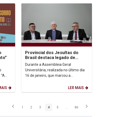
o
Provincial dos Jesuítas do
nto”
Brasil destaca legado de
Padre Pedro Rubens
Durante a Assembleia Geral
e
Universitária, realizada no último dia
 “A
16 de janeiro, que marcou a
a do
transmissão do reitorado de Padre
Pedro Rubens para o Padre...
MAIS
LER MAIS
1
2
3
4
5
...
86
Página
Página
Página
Página
Página
Páginas intermediárias Usar ABA p
Página