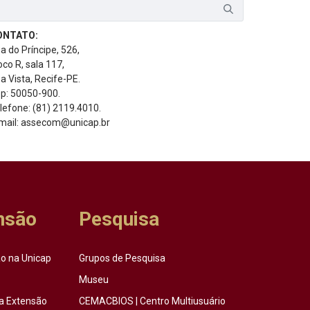
ONTATO:
a do Príncipe, 526,
oco R, sala 117,
a Vista, Recife-PE.
p: 50050-900.
lefone: (81) 2119.4010.
mail: assecom@unicap.br
nsão
Pesquisa
o na Unicap
Grupos de Pesquisa
Museu
a Extensão
CEMACBIOS | Centro Multiusuário