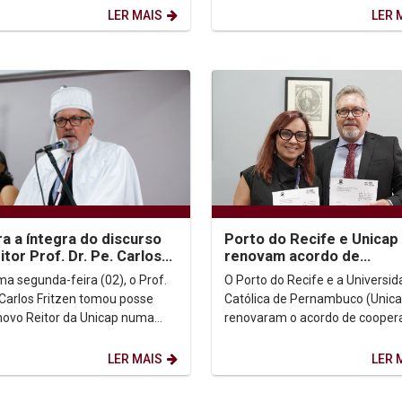
isita do...
renovação de propósitos. Junte-se a
LER MAIS
LER 
nós...
ra a íntegra do discurso
Porto do Recife e Unicap
itor Prof. Dr. Pe. Carlos
renovam acordo de
en
cooperação para fortale
ma segunda-feira (02), o Prof.
O Porto do Recife e a Universi
inovação e formação
. Carlos Fritzen tomou posse
Católica de Pernambuco (Unica
acadêmica
ovo Reitor da Unicap numa
renovaram o acordo de cooper
dade bastante prestigiada.
técnica que mantém as duas
 abaixo a...
instituições trabalhando...
LER MAIS
LER 