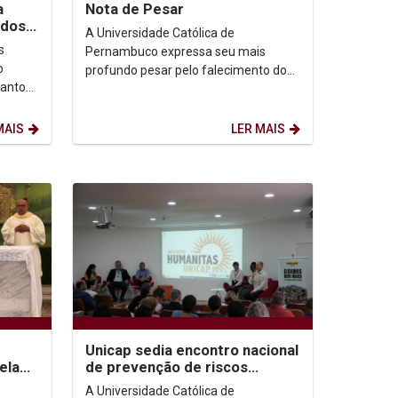
ia
Nota de Pesar
 dos
A Universidade Católica de
ro
s
Pernambuco expressa seu mais
o
profundo pesar pelo falecimento do
Santo
Frei Francisco Fernando da Silva, OFM,
sse do
ocorrido no dia de ontem...
MAIS
LER MAIS
Unicap sedia encontro nacional
ela
de prevenção de riscos
eitor,
socioambientais
A Universidade Católica de