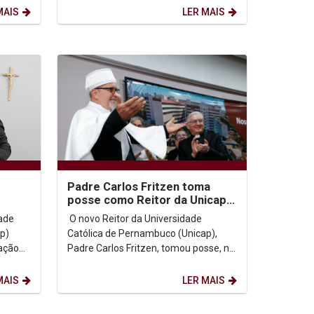
Comunitária, evento voltado à...
MAIS
LER MAIS
Padre Carlos Fritzen toma
posse como Reitor da Unicap e
cer
assina convênio com a PUC-
dade
O novo Reitor da Universidade
Rio
p)
Católica de Pernambuco (Unicap),
ação
Padre Carlos Fritzen, tomou posse, na
tarde desta segunda-feira (2), em
uma cerimônia...
MAIS
LER MAIS