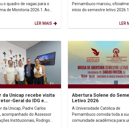
Pe. Carlos Fritzen
ou o quadro de vagas para o
Pernambuco marcou, oficialme
ma de Monitoria 2026.1. Ao
início do semestre letivo 2026.
são ofertadas vagas em
tradicional Missa de Abertura,
s cursos de...
celebrada na tarde desta...
LER MAIS
LER 
r da Unicap recebe visita
Abertura Solene do Seme
retor-Geral do IDG e
Letivo 2026
ora do Paço do Frevo
or da Unicap, Padre Carlos
A Universidade Católica de
n, acompanhado do Assessor
Pernambuco convida toda a su
ções Institucionais, Rodrigo
comunidade acadêmica para 
ino, recebeu, nesta sexta-feira
momento de espiritualidade e