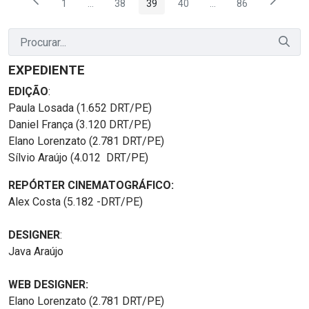
1
...
38
39
40
...
86
Página
Páginas intermediárias Usar ABA para navegar.
Página
Página
Página
Páginas intermediária
Página
EXPEDIENTE
EDIÇÃO
:
Paula Losada (1.652 DRT/PE)
Daniel França (3.120 DRT/PE)
Elano Lorenzato (2.781 DRT/PE)
Sílvio Araújo (4.012 DRT/PE)
REPÓRTER CINEMATOGRÁFICO:
Alex Costa (5.182 -DRT/PE)
DESIGNER
:
Java Araújo
WEB DESIGNER:
Elano Lorenzato (2.781 DRT/PE)