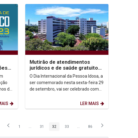
Mutirão de atendimentos
ões
jurídicos e de saúde gratuitos
o
marcará Dia Internacional da
em
O Dia Internacional da Pessoa Idosa, a
Pessoa Idosa...
ação
ser comemorado nesta sexta-feira 29
anos da
de setembro, vai ser celebrado com
 São
uma programação especial
preparada pela...
MAIS
LER MAIS
1
...
31
32
33
...
86
Página
Páginas intermediárias Usar ABA para navegar.
Página
Página
Página
Páginas intermediárias Usar ABA p
Página