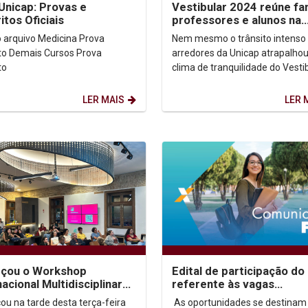
Unicap: Provas e
Vestibular 2024 reúne fam
itos Oficiais
professores e alunos na
Unicap
vo Medicina Prova
Nem mesmo o trânsito intenso
s Prova
arredores da Unicap atrapalhou
to
clima de tranquilidade do Vesti
2024, na manhã deste domingo 
Feras...
LER MAIS
LER 
çou o Workshop
Edital de participação do
nacional Multidisciplinar
referente às vagas
Nantes
remanescentes para o an
u na tarde desta terça-feira
As oportunidades se destinam