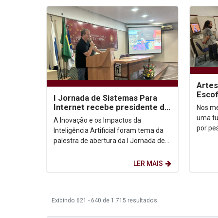
Artes
Escof
I Jornada de Sistemas Para
sobre
Internet recebe presidente do
Nos me
Unica
Porto Digital
uma tu
A Inovação e os Impactos da
por pe
Inteligência Artificial foram tema da
artesa
palestra de abertura da I Jornada de
vincul
Sistemas para Internet. O assunto foi
abordado pelo...
LER MAIS
Exibindo 621 - 640 de 1.715 resultados.