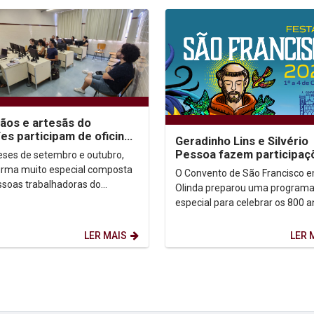
ãos e artesãs do
es participam de oficinas
Geradinho Lins e Silvério
 letramento digital na
Pessoa fazem participaç
ses de setembro e outubro,
p
especiais na Festa de Sã
rma muito especial composta
O Convento de São Francisco 
Francisco
ssoas trabalhadoras do
Olinda preparou uma program
nato e da economia solidária,
especial para celebrar os 800 
ados ao Espaço de...
Ordem Franciscana. A Festa de
Francisco vai...
LER MAIS
LER 