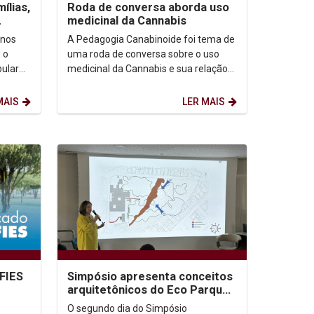
ílias,
Roda de conversa aborda uso
medicinal da Cannabis
 nos
A Pedagogia Canabinoide foi tema de
 o
uma roda de conversa sobre o uso
bular
medicinal da Cannabis e sua relação
(22).
com o associativismo e o Direito
Fundamental à...
MAIS
LER MAIS
 FIES
Simpósio apresenta conceitos
arquitetônicos do Eco Parque
o de
das Religiões
O segundo dia do Simpósio