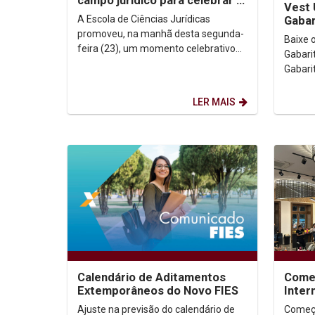
campo jurídico para celebrar o
Vest 
novo mestrado profissional em
A Escola de Ciências Jurídicas
Gabar
Direito...
promoveu, na manhã desta segunda-
Baixe o arqui
feira (23), um momento celebrativo
Gabarito Demais Curso
pela aprovação do novo mestrado
Gabari
profissional em Direito e...
LER MAIS
Calendário de Aditamentos
Come
Extemporâneos do Novo FIES
Inter
REC 
Ajuste na previsão do calendário de
Começo