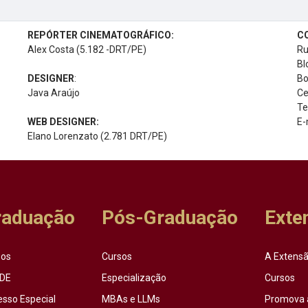
REPÓRTER CINEMATOGRÁFICO:
C
Alex Costa (5.182 -DRT/PE)
Ru
Bl
DESIGNER
:
Bo
Java Araújo
Ce
Te
WEB DESIGNER:
E-
Elano Lorenzato (2.781 DRT/PE)
raduação
Pós-Graduação
Exte
sos
Cursos
A Extensã
DE
Especialização
Cursos
esso Especial
MBAs e LLMs
Promova 