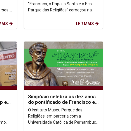
“Francisco, o Papa, o Santo e o Eco
ursos e
Parque das Religiões” começou na
manhã desta quarta-feira (11) com
as boas vindas dos...
MAIS
LER MAIS
Simpósio celebra os dez anos
p e
do pontificado de Francisco e
IV
apresenta o Eco Parque das
O Instituto Museu Parque das
Religiões
Religiões, em parceria com a
smo
Universidade Católica de Pernambuco
ônica
(UNICAP) e a Província Franciscana do