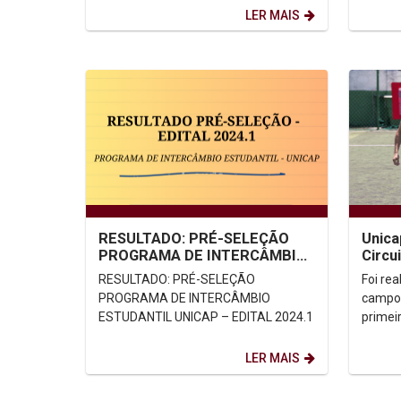
haverá uma programação...
Univers
LER MAIS
RESULTADO: PRÉ-SELEÇÃO
Unica
PROGRAMA DE INTERCÂMBIO
Circu
ESTUDANTIL UNICAP – EDITAL
pelos
RESULTADO: PRÉ-SELEÇÃO
Foi re
2024.1
PROGRAMA DE INTERCÂMBIO
campo 
ESTUDANTIL UNICAP – EDITAL 2024.1
primeir
Dentre
que par
LER MAIS