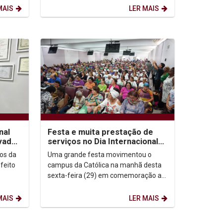
.
Nordeste, irão promover o...
MAIS
LER MAIS
nal
Festa e muita prestação de
ovado
serviços no Dia Internacional
da Pessoa Idosa na Unicap
os da
Uma grande festa movimentou o
feito
campus da Católica na manhã desta
sexta-feira (29) em comemoração ao
Dia Internacional da Pessoa Idosa.
Quase mil pessoas...
MAIS
LER MAIS