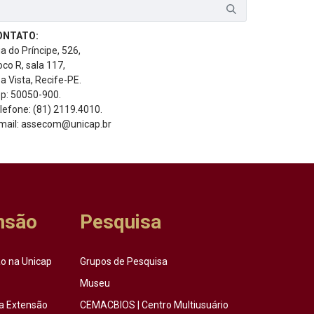
ONTATO:
a do Príncipe, 526,
oco R, sala 117,
a Vista, Recife-PE.
p: 50050-900.
lefone: (81) 2119.4010.
mail: assecom@unicap.br
nsão
Pesquisa
o na Unicap
Grupos de Pesquisa
Museu
a Extensão
CEMACBIOS | Centro Multiusuário