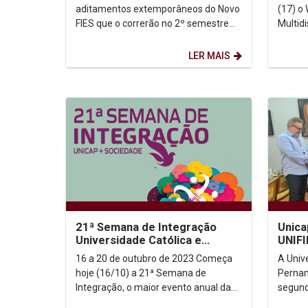
aditamentos extemporâneos do Novo
(17) o
FIES que o correrão no 2º semestre
Multid
2023 Baixe o arquivo >>
Inclusi
evento
LER MAIS
21ª Semana de Integração
Unica
Universidade Católica e
UNIFI
Sociedade
16 a 20 de outubro de 2023 Começa
A Univ
hoje (16/10) a 21ª Semana de
Pernam
Integração, o maior evento anual da
segund
Unicap. Até sexta-feira (20/10)
cooper