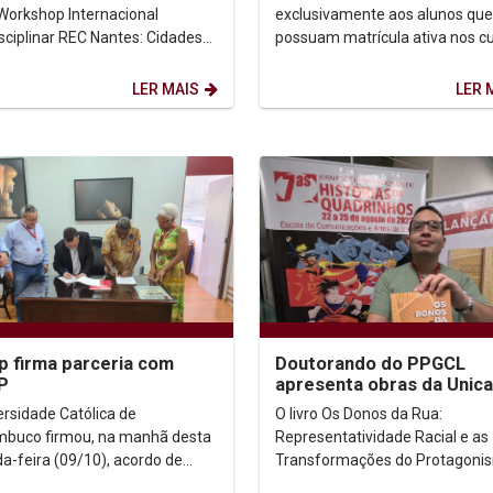
2023
 Workshop Internacional
exclusivamente aos alunos que
isciplinar REC Nantes: Cidades
possuam matrícula ativa nos c
vas e Vivas Noite e Dia. O
turnos listados a seguir: Arquitetura -
 promovido pela...
manhã ...
LER MAIS
LER 
p firma parceria com
Doutorando do PPGCL
P
apresenta obras da Unica
anuncia lançamentos na X
ersidade Católica de
O livro Os Donos da Rua:
Bienal Internacional...
buco firmou, na manhã desta
Representatividade Racial e as
a-feira (09/10), acordo de
Transformações do Protagoni
ação com o Centro
Negro no Universo Turma da M