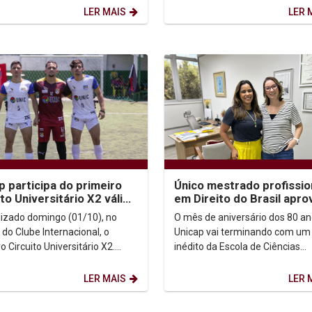
itário de Patos - UNIFIP,...
(2023) e Mininho: Dores de um..
LER MAIS
LER 
p participa do primeiro
Único mestrado profissio
ito Universitário X2 válido
em Direito do Brasil apr
 70º JUP’s 2023
pela Capes em 2023 é da
alizado domingo (01/10), no
O mês de aniversário dos 80 an
Católica
do Clube Internacional, o
Unicap vai terminando com um 
o Circuito Universitário X2.
inédito da Escola de Ciências
 as treze equipes universitárias
Jurídicas. A Católica foi a única
ticiparam...
instituição de ensino...
LER MAIS
LER 