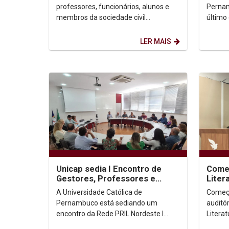
professores, funcionários, alunos e
Pernam
membros da sociedade civil
último
participaram da inauguração do
Colóqu
Instituto Ubuntu de Estudos...
Teologi
LER MAIS
Unicap sedia I Encontro de
Começ
Gestores, Professores e
Liter
Estudantes da Rede PRIL
A Universidade Católica de
Começo
Pernambuco está sediando um
auditór
encontro da Rede PRIL Nordeste I
Literat
(UFPI,UESPI e UNICAP), durante estes
como t