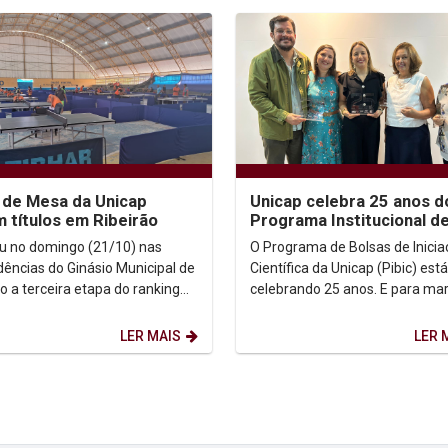
 de Mesa da Unicap
Unicap celebra 25 anos d
 títulos em Ribeirão
Programa Institucional d
Bolsas de Iniciação Cientí
u no domingo (21/10) nas
O Programa de Bolsas de Inici
ências do Ginásio Municipal de
Científica da Unicap (Pibic) está
o a terceira etapa do ranking
celebrando 25 anos. E para mar
al, que contou com a
data, a Pró-reitoria de Pesquisa
pação do Sport...
graduação e...
LER MAIS
LER 