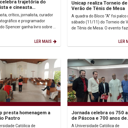
 celebra trajetória do
Unicap realiza Torneio de
lista e cineasta
Verão de Tênis de Mesa
ambucano Fernando
sta, crítico, jornalista, curador
A quadra do Bloco “A” foi palco
cer
tográfico e programador
sábado (11/11) do Torneio de 
do Spencer ganha livro sobre a
de Tênis de Mesa. O evento faz
atização da sua produção
da programação de eventos do
tica e...
Departamento de...
LER MAIS
LER 
ap presta homenagem a
Jornada celebra os 750 
io Pastro
de Páscoa e 700 anos de
canonização de Tomás d
ersidade Católica de
A Universidade Católica de