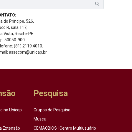
ONTATO:
a do Príncipe, 526,
oco R, sala 117,
a Vista, Recife-PE.
p: 50050-900.
lefone: (81) 2119.4010.
mail: assecom@unicap.br
nsão
Pesquisa
o na Unicap
Grupos de Pesquisa
Museu
a Extensão
CEMACBIOS | Centro Multiusuário