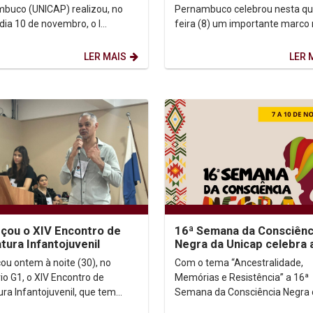
Aquino
buco (UNICAP) realizou, no
Pernambuco celebrou nesta qu
 dia 10 de novembro, o I
feira (8) um importante marco
io do Grupo de Pesquisa
história da Igreja e da Teologia 
as, Interpretações e Práxis,...
promover a Jornada Tomás de..
LER MAIS
LER 
ou o XIV Encontro de
16ª Semana da Consciênc
atura Infantojuvenil
Negra da Unicap celebra 
ancestralidade, memória
u ontem à noite (30), no
Com o tema “Ancestralidade,
resistência do...
io G1, o XIV Encontro de
Memórias e Resistência” a 16ª
ura Infantojuvenil, que tem
Semana da Consciência Negra 
ema "Os fios do texto sob o
Unicap vai homenagear o cami