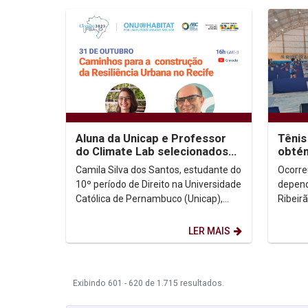
Aluna da Unicap e Professor
Tênis
do Climate Lab selecionados
obtém
pela ONU HABITAT para
Camila Silva dos Santos, estudante do
Ocorre
discutir...
10º período de Direito na Universidade
depend
Católica de Pernambuco (Unicap),
Ribeirã
idealizou um evento que foi escolhido
estadu
para...
partici
LER MAIS
Exibindo 601 - 620 de 1.715 resultados.