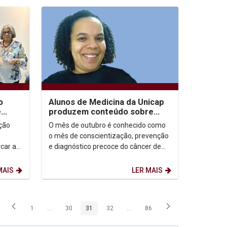
o
Alunos de Medicina da Unicap
e
produzem conteúdo sobre
fica
prevenção ao câncer de mama
ação
O mês de outubro é conhecido como
utilizando a...
o mês de conscientização, prevenção
car a
e diagnóstico precoce do câncer de
, Pós-
mama. De acordo com o Instituto
Nacional do Câncer...
MAIS
LER MAIS
1
...
30
31
32
...
86
Página
Páginas intermediárias Usar ABA para navegar.
Página
Página
Página
Páginas intermediárias Usar ABA p
Página