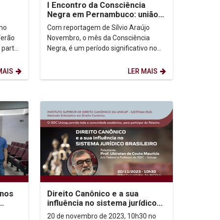
I Encontro da Consciência
Negra em Pernambuco: união,
conhecimento e celebração
 no
Com reportagem de Sílvio Araújo
Verão
Novembro, o mês da Consciência
 parte
Negra, é um período significativo no
Brasil, marcado por lutas, resistência
e emancipação...
MAIS
LER MAIS
anos
Direito Canônico e a sua
influência no sistema jurídico
e
brasileiro
20 de novembro de 2023, 10h30 no