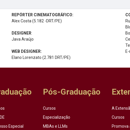
REPÓRTER CINEMATOGRÁFICO:
C
Alex Costa (5.182 -DRT/PE)
Ru
Bl
DESIGNER
:
Bo
Java Araújo
Ce
Te
WEB DESIGNER:
E-
Elano Lorenzato (2.781 DRT/PE)
raduação
Pós-Graduação
Exte
sos
Cursos
A Extensã
DE
Especialização
Cursos
esso Especial
MBAs e LLMs
Promova 