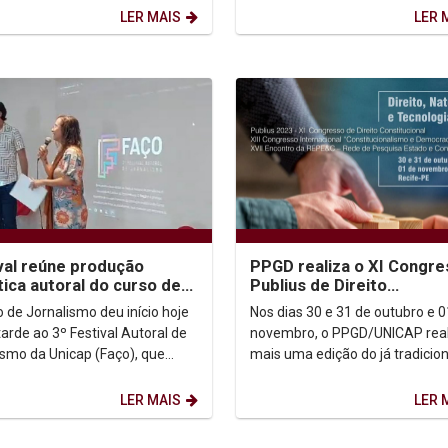
 leitor...
importantes representantes da.
LER MAIS
LER 
val reúne produção
PPGD realiza o XI Congr
tica autoral do curso de
Publius de Direito
lismo
Constitucional.
o de Jornalismo deu início hoje
Nos dias 30 e 31 de outubro e 0
tarde ao 3º Festival Autoral de
novembro, o PPGD/UNICAP real
ismo da Unicap (Faço), que
mais uma edição do já tradicion
a produção de trabalhos dos
Congresso Publius de Direito
e...
Constitucional, que terá...
LER MAIS
LER 