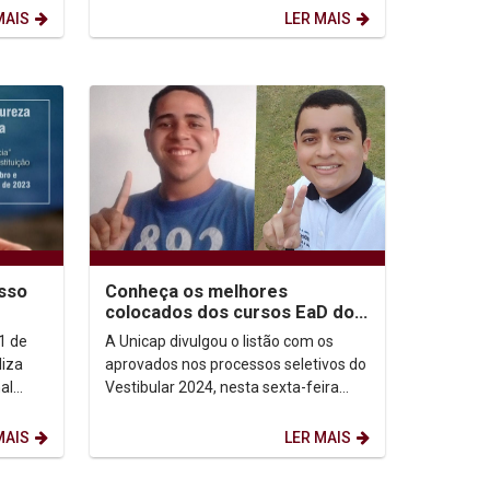
..
universidades de Sevilha e de...
MAIS
LER MAIS
esso
Conheça os melhores
colocados dos cursos EaD do
Vestibular 2024
1 de
A Unicap divulgou o listão com os
iza
aprovados nos processos seletivos do
al
Vestibular 2024, nesta sexta-feira
(27), e os três mais bem colocados
nos cursos da...
MAIS
LER MAIS