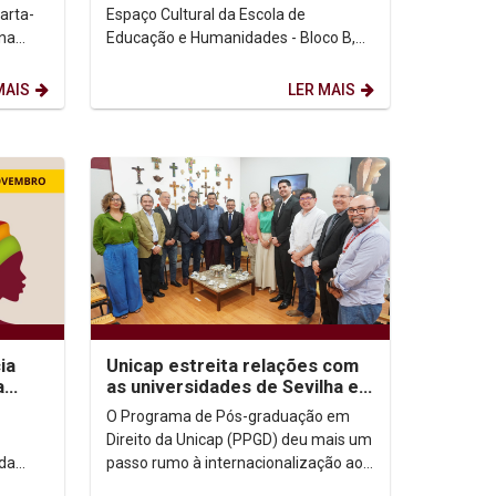
arta-
Espaço Cultural da Escola de
 na
Educação e Humanidades - Bloco B,
ao
1º andar, sala 110 Palestrante:
.
Ubiratan de Couto...
MAIS
LER MAIS
ia
Unicap estreita relações com
a
as universidades de Sevilha e
s e
Valência
O Programa de Pós-graduação em
Direito da Unicap (PPGD) deu mais um
da
passo rumo à internacionalização ao
nho de
apresentar docentes das