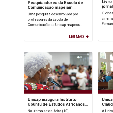
Livro
Pesquisadores da Escola de
jorna
Comunicação mapeiam
pern
iniciativas de inclusão digital
O cinea
Uma pesquisa desenvolvida por
Spen
nas periferias do...
cinema
professores da Escola de
Fernan
Comunicação da Unicap mapeou
sistem
inciativas de inclusão digital que estão
jornalís
fazendo a diferença em...
LER MAIS
Unicap inaugura Instituto
Unic
Ubuntu de Estudos Africanos e
Cláud
Diaspóricos
Na última sexta-feira (10),
A Univ