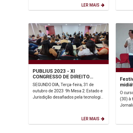
os dias 06 e 07 de novembro, com...
olhar do
LER MAIS
PUBLIUS 2023 - XI
CONGRESSO DE DIREITO
Festi
CONSTITUCIONAL XVII
midiá
SEGUNDO DIA, Terça-feira, 31 de
REPE&C - ENCONTRO DA REDE
Jorna
outubro de 2023 9h Mesa 2: Estado e
O curs
DE PESQUISA...
Jurisdição desafiados pela tecnologia
(30) à 
Milton Pereira(Universidade Católica...
Jornal
reúne 
alunos 
LER MAIS