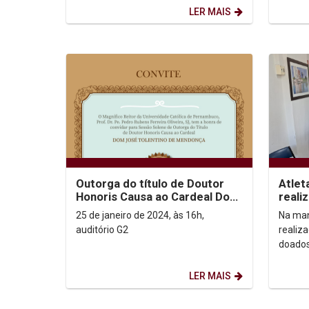
abertas e...
honrari
LER MAIS
Outorga do título de Doutor
Atlet
Honoris Causa ao Cardeal Dom
reali
José Tolentino de Mendonça
25 de janeiro de 2024, às 16h,
Na man
auditório G2
realiz
doados
Pernam
pelos 
LER MAIS