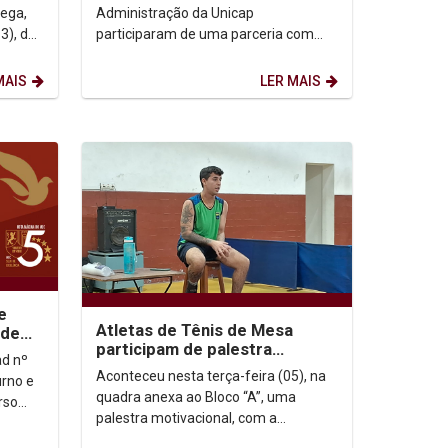
rega,
Administração da Unicap
3), da
participaram de uma parceria com
cooperativas de catadores de
resíduos sólidos do Recife. Ao...
MAIS
LER MAIS
e
Atletas de Tênis de Mesa
 de
participam de palestra
motivacional
Aconteceu nesta terça-feira (05), na
rno e
quadra anexa ao Bloco “A”, uma
rso
palestra motivacional, com a
participação do ex-aluno da UNICAP e