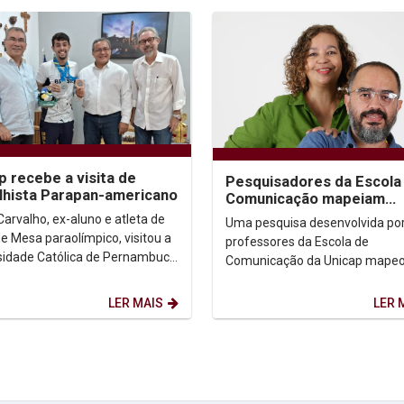
p recebe a visita de
Pesquisadores da Escola
hista Parapan-americano
Comunicação mapeiam
iniciativas de inclusão dig
Carvalho, ex-aluno e atleta de
Uma pesquisa desenvolvida po
nas periferias do...
de Mesa paraolímpico, visitou a
professores da Escola de
sidade Católica de Pernambuco
Comunicação da Unicap mape
gradecer o apoio recebido
inciativas de inclusão digital qu
 o...
fazendo a diferença em...
LER MAIS
LER 