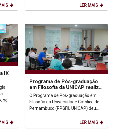
atleta paraolímpico...
MAIS
LER MAIS
a IX
Programa de Pós-graduação
em Filosofia da UNICAP realiza
gia –
2º Encontro de Pesquisa
ta
O Programa de Pós-graduação em
Filosófica em...
, no
Filosofia da Universidade Católica de
contro
Pernambuco (PPGFIL UNICAP) deu
início, na manhã da última quarta-
feira (29), ao 2º...
MAIS
LER MAIS