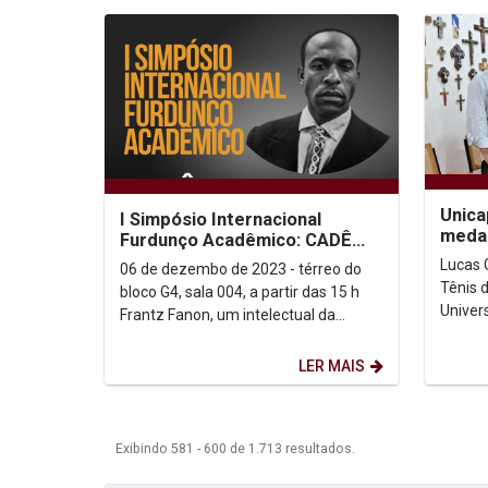
Unica
I Simpósio Internacional
medal
Furdunço Acadêmico: CADÊ
FRANTZ FANON?
Lucas 
06 de dezembo de 2023 - térreo do
Tênis 
bloco G4, sala 004, a partir das 15 h
Univer
Frantz Fanon, um intelectual da
para a
prática por recuperação de
durante
dignidades, é tema...
LER MAIS
Exibindo 581 - 600 de 1.713 resultados.