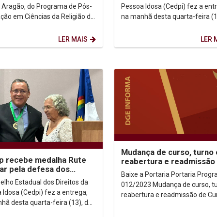
E
z Aragão, do Programa de Pós-
Pessoa Idosa (Cedpi) fez a ent
ção em Ciências da Religião da
na manhã desta quarta-feira (1
, juntamente com Luca
Medalha Rute Bacelar 2023. A
o, coordenador da...
honraria é...
LER MAIS
LER 
Mudança de curso, turno 
p recebe medalha Rute
reabertura e readmissão
ar pela defesa dos
curso 2024.1
Baixe a Portaria Portaria Prograd nº
tos da pessoa idosa
elho Estadual dos Direitos da
012/2023 Mudança de curso, tu
 Idosa (Cedpi) fez a entrega,
reabertura e readmissão de Cu
hã desta quarta-feira (13), da
2024.1
a Rute Bacelar 2023. A