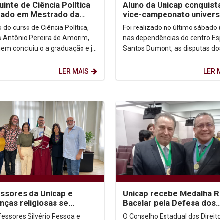
uinte de Ciência Política
Aluno da Unicap conquist
vado em Mestrado da
vice-campeonato universi
a de Comando e Estado-
de Beach Wrestling
 do curso de Ciência Política,
Foi realizado no último sábado 
 do Exército
 Antônio Pereira de Amorim,
nas dependências do centro Es
nem concluiu o a graduação e já
Santos Dumont, as disputas do
u o próximo passo da carreira
Jogos Universitários de Perna
ica....
na categoria...
LER MAIS
LER 
ssores da Unicap e
Unicap recebe Medalha R
anças religiosas se
Bacelar pela Defesa dos
em com vice-governadora
Direitos da Pessoa Idosa
fessores Silvério Pessoa e
O Conselho Estadual dos Direit