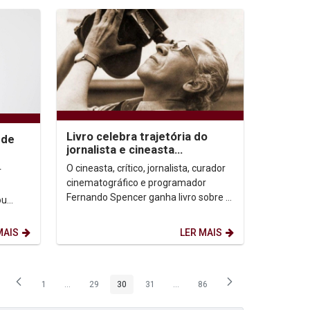
Livro celebra trajetória do
 de
jornalista e cineasta
pernambucano Fernando
ital
O cineasta, crítico, jornalista, curador
r
Spencer
cinematográfico e programador
Fernando Spencer ganha livro sobre a
ou
sistematização da sua produção
e estão
jornalística e...
MAIS
LER MAIS
1
...
29
30
31
...
86
Página
Páginas intermediárias Usar ABA para navegar.
Página
Página
Página
Páginas intermediárias Usar ABA p
Página