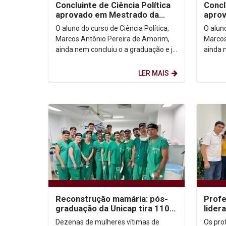
Concluinte de Ciência Política
Concl
aprovado em Mestrado da
apro
Escola de Comando e Estado-
Escol
O aluno do curso de Ciência Política,
O aluno
Maior do Exército
Maior
Marcos Antônio Pereira de Amorim,
Marcos
ainda nem concluiu o a graduação e já
ainda 
acertou o próximo passo da carreira
acerto
acadêmica....
acadêm
LER MAIS
Reconstrução mamária: pós-
Profe
graduação da Unicap tira 110
lider
mulheres da fila de espera do
reún
Dezenas de mulheres vítimas de
Os pro