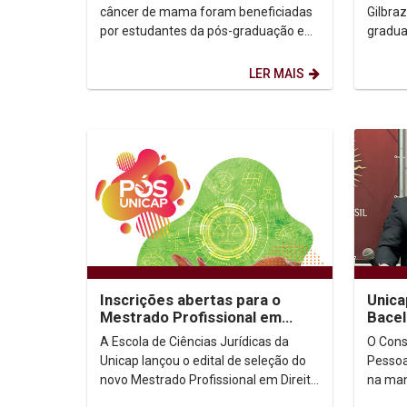
SUS
de P
câncer de mama foram beneficiadas
Gilbra
por estudantes da pós-graduação em
gradua
Reconstrução Mamária, ligada ao
UNICAP
curso de Medicina da...
Pachec
LER MAIS
Inscrições abertas para o
Unica
Mestrado Profissional em
Bacel
Direito e Inovação
direi
A Escola de Ciências Jurídicas da
O Cons
Unicap lançou o edital de seleção do
Pessoa
novo Mestrado Profissional em Direito
na man
e Inovação. As inscrições já estão
Medalh