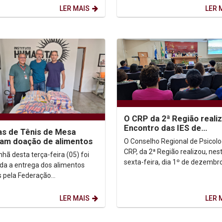
a é...
LER MAIS
LER 
O CRP da 2ª Região realiz
Encontro das IES de
as de Tênis de Mesa
Pernambuco na Unicap
zam doação de alimentos
O Conselho Regional de Psicolo
CRP, da 2ª Região realizou, nes
hã desta terça-feira (05) foi
sexta-feira, dia 1º de dezembro
ada a entrega dos alimentos
auditório G1 da Unicap, o IX En
 pela Federação
das...
bucana de Tênis de Mesa e
mesatenistas da UNICAP ao...
LER MAIS
LER 