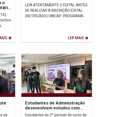
a o
SANTANDER FACILITA –
LEIA ATENTAMENTE O EDITAL ANTES
tário
2023/2024
DE REALIZAR A INSCRIÇÃO EDITAL
(16),
(RETIFICADO) UNICAP: PROGRAMA
portivo
BOLSA SANTANDER FACILITA –
s
2023/2024 – Acesse aqui ...
mbuco
MAIS
LER MAIS
ute
Estudantes de Administração
desenvolvem estudos com
catadores de resíduos sólidos
os da
Estudantes do 2º período do curso de