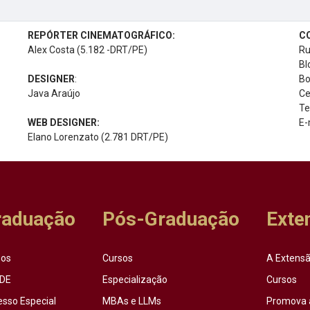
REPÓRTER CINEMATOGRÁFICO:
C
Alex Costa (5.182 -DRT/PE)
Ru
Bl
DESIGNER
:
Bo
Java Araújo
Ce
Te
WEB DESIGNER:
E-
Elano Lorenzato (2.781 DRT/PE)
raduação
Pós-Graduação
Exte
sos
Cursos
A Extensã
DE
Especialização
Cursos
esso Especial
MBAs e LLMs
Promova 