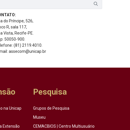
ONTATO:
a do Príncipe, 526,
oco R, sala 117,
a Vista, Recife-PE.
p: 50050-900.
lefone: (81) 2119.4010.
mail: assecom@unicap.br
nsão
Pesquisa
o na Unicap
Grupos de Pesquisa
Museu
a Extensão
CEMACBIOS | Centro Multiusuário