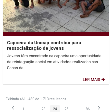
Capoeira da Unicap contribui para
ressocialização de jovens
Jovens têm encontrado na capoeira uma oportunidade
de reintegração social em atividades realizadas nas
Casas de...
LER MAIS
Exibindo 461 - 480 de 1.713 resultados.
1
...
23
24
25
...
86
Página
Páginas intermediárias Usar ABA para navegar.
Página
Página
Página
Páginas intermediária
Página