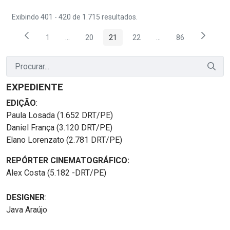
Exibindo 401 - 420 de 1.715 resultados.
1
...
20
21
22
...
86
Página
Páginas intermediárias Usar ABA para navegar.
Página
Página
Página
Páginas intermediária
Página
EXPEDIENTE
EDIÇÃO
:
Paula Losada (1.652 DRT/PE)
Daniel França (3.120 DRT/PE)
Elano Lorenzato (2.781 DRT/PE)
REPÓRTER CINEMATOGRÁFICO:
Alex Costa (5.182 -DRT/PE)
DESIGNER
:
Java Araújo