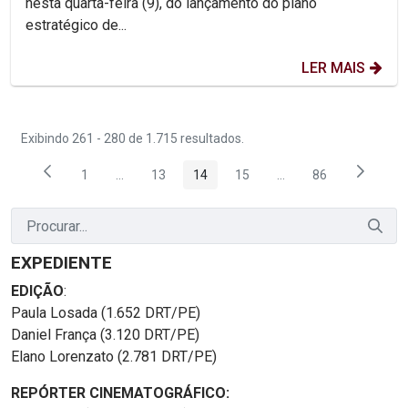
nesta quarta-feira (9), do lançamento do plano
estratégico de...
LER MAIS
Exibindo 261 - 280 de 1.715 resultados.
1
...
13
14
15
...
86
Página
Páginas intermediárias Usar ABA para navegar.
Página
Página
Página
Páginas intermediária
Página
EXPEDIENTE
EDIÇÃO
:
Paula Losada (1.652 DRT/PE)
Daniel França (3.120 DRT/PE)
Elano Lorenzato (2.781 DRT/PE)
REPÓRTER CINEMATOGRÁFICO: