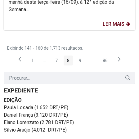
manhã desta terça-feira (16/09), à 12ª edição da
Semana...
LER MAIS
Exibindo 141 - 160 de 1.713 resultados.
1
...
7
8
9
...
86
Página
Páginas intermediárias Usar ABA para navegar.
Página
Página
Página
Páginas intermediárias
Página
EXPEDIENTE
EDIÇÃO
:
Paula Losada (1.652 DRT/PE)
Daniel França (3.120 DRT/PE)
Elano Lorenzato (2.781 DRT/PE)
Sílvio Araújo (4.012 DRT/PE)