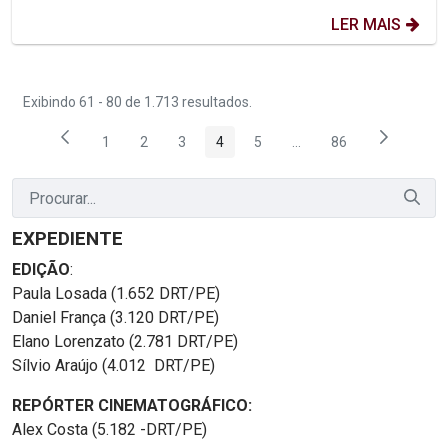
LER MAIS
Exibindo 61 - 80 de 1.713 resultados.
1
2
3
4
5
...
86
Página
Página
Página
Página
Página
Páginas intermediárias
Página
EXPEDIENTE
EDIÇÃO
:
Paula Losada (1.652 DRT/PE)
Daniel França (3.120 DRT/PE)
Elano Lorenzato (2.781 DRT/PE)
Sílvio Araújo (4.012 DRT/PE)
REPÓRTER CINEMATOGRÁFICO:
Alex Costa (5.182 -DRT/PE)