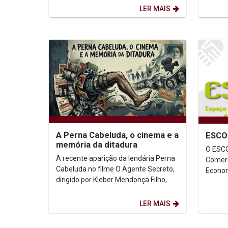
terça-feira (17), de...
Cátedr
LER MAIS
A Perna Cabeluda, o cinema e a
ESCO
memória da ditadura
O ESCO
A recente aparição da lendária Perna
Comerc
Cabeluda no filme O Agente Secreto,
Econom
dirigido por Kleber Mendonça Filho,
extens
reacendeu um debate importante
Humanit
sobre memória,...
LER MAIS