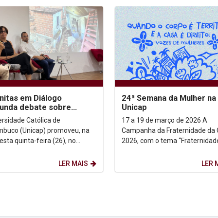
itas em Diálogo
24ª Semana da Mulher na
unda debate sobre
Unicap
ia, desigualdade e
ersidade Católica de
17 a 19 de março de 2026 A
to à cidade
buco (Unicap) promoveu, na
Campanha da Fraternidade da
esta quinta-feira (26), no
2026, com o tema “Fraternidad
rio Dom Helder Camara, mais
Moradia” e o lema “Ele veio mo
ção do projeto...
entre nós” (Jo 1, 14),...
LER MAIS
LER 