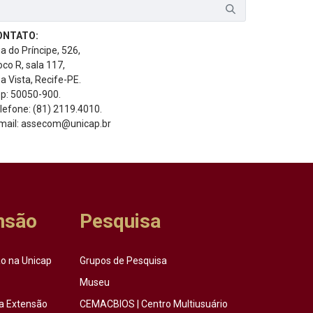
ONTATO:
a do Príncipe, 526,
oco R, sala 117,
a Vista, Recife-PE.
p: 50050-900.
lefone: (81) 2119.4010.
mail: assecom@unicap.br
nsão
Pesquisa
o na Unicap
Grupos de Pesquisa
Museu
a Extensão
CEMACBIOS | Centro Multiusuário