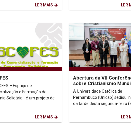
a Unicap Economia de...
reunião com o...
LER MAIS
LER 
FES
Abertura da VII Conferên
sobre Cristianismo Mundi
FES – Espaço de
destaca diálogo, diversi
A Universidade Católica de
ialização e Formação da
religiosa e...
Pernambuco (Unicap) sediou, no
ia Solidária - é um projeto de
da tarde desta segunda-feira (9
ão vinculado ao Instituto
abertura da VII Conferência so
as Unicap. A iniciativa tem...
Cristianismo Mundial...
LER MAIS
LER 