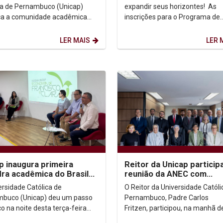
ca de Pernambuco (Unicap)
expandir seus horizontes! As
a a comunidade acadêmica
inscrições para o Programa de
restar homenagens à
Intercâmbio Estudantil da UNI
te Isabel Santos e...
(Edital 2026.2) estão...
LER MAIS
LER 
p inaugura primeira
Reitor da Unicap particip
ra acadêmica do Brasil
reunião da ANEC com
ada à Economia de
presidente do CNE em Bra
ersidade Católica de
O Reitor da Universidade Católi
isco e Clara
buco (Unicap) deu um passo
Pernambuco, Padre Carlos
co na noite desta terça-feira
Fritzen, participou, na manhã d
o inaugurar oficialmente a
terça-feira (17), em Brasília, de