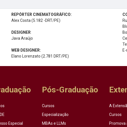
REPÓRTER CINEMATOGRÁFICO:
C
Alex Costa (5.182 -DRT/PE)
Ru
Bl
DESIGNER
:
Bo
Java Araújo
Ce
Te
WEB DESIGNER:
E-
Elano Lorenzato (2.781 DRT/PE)
raduação
Pós-Graduação
Exte
sos
Cursos
A Extensã
DE
Especialização
Cursos
esso Especial
MBAs e LLMs
Promova 