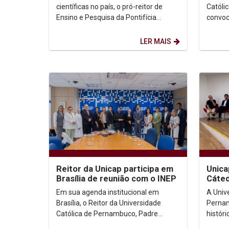
estratégica na...
científicas no país, o pró-reitor de
Católi
Ensino e Pesquisa da Pontifícia
convoc
Universidade Católica do Rio de
para p
Janeiro (PUC-Rio),...
estudan
LER MAIS
Reitor da Unicap participa em
Unica
Brasília de reunião com o INEP
Cáted
dedic
Em sua agenda institucional em
A Univ
Franc
Brasília, o Reitor da Universidade
Pernam
Católica de Pernambuco, Padre
históri
Carlos Fritzen, participou, na tarde da
(17), a