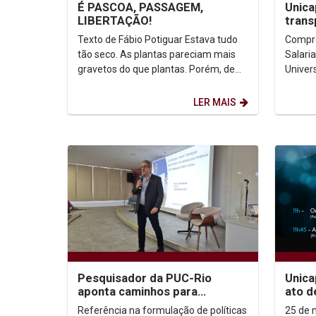
É PASCOA, PASSAGEM,
Unica
LIBERTAÇÃO!
trans
salari
Texto de Fábio Potiguar Estava tudo
Compro
tão seco. As plantas pareciam mais
Salaria
gravetos do que plantas. Porém, de
Univer
tal modo os relâmpagos alumiaram a
(UNICA
escuridão da...
com a 
LER MAIS
Pesquisador da PUC-Rio
Unica
aponta caminhos para
ato d
transformar avaliação em ação
nesta
Referência na formulação de políticas
25 de març