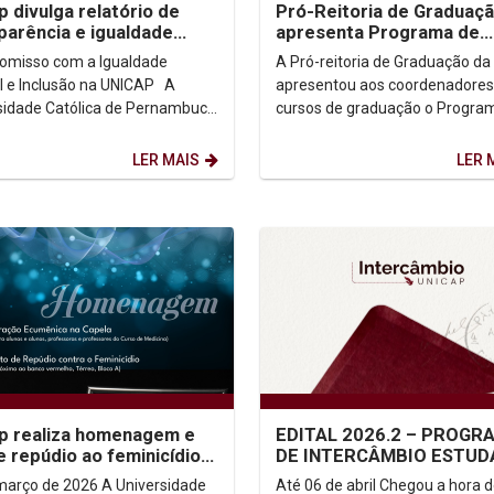
p divulga relatório de
Pró-Reitoria de Graduaç
parência e igualdade
apresenta Programa de
al
Desenvolvimento Estraté
misso com a Igualdade
A Pró-reitoria de Graduação da
para fortalecer...
l e Inclusão na UNICAP A
apresentou aos coordenadores
sidade Católica de Pernambuco
cursos de graduação o Progra
P) reafirma seu compromisso
Desenvolvimento Estratégico d
promoção de um...
Gestão Acadêmica. O...
LER MAIS
LER 
p realiza homenagem e
EDITAL 2026.2 – PROGR
e repúdio ao feminicídio
DE INTERCÂMBIO ESTUD
 quarta-feira (25)
- UNICAP
o de 2026 A Universidade
Até 06 de abril Chegou a hora de