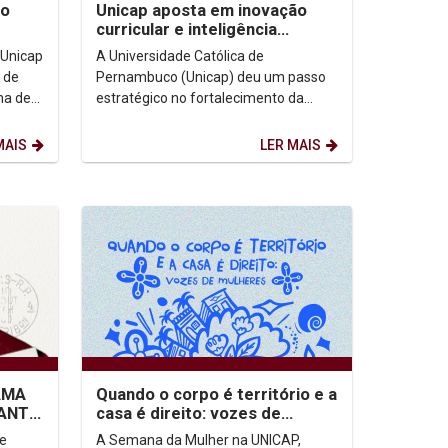
ão
Unicap aposta em inovação
curricular e inteligência
gico
acadêmica e lança Gerência de
 Unicap
A Universidade Católica de
Desenvolvimento...
 de
Pernambuco (Unicap) deu um passo
ma de
estratégico no fortalecimento da
a
qualidade acadêmica com o
lançamento da nova Gerência de...
MAIS
LER MAIS
AMA
Quando o corpo é território e a
ANTIL
casa é direito: vozes de
mulheres - 24 semana da
A Semana da Mulher na UNICAP,