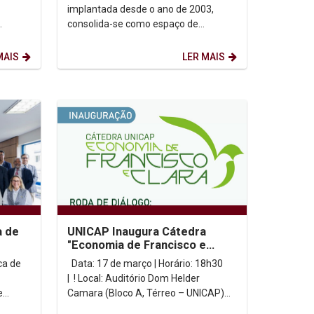
mulher na unicap
implantada desde o ano de 2003,
consolida-se como espaço de
CAP
reflexão e luta pela igualdade material
de gênero, por meio do...
MAIS
LER MAIS
a de
UNICAP Inaugura Cátedra
"Economia de Francisco e
sília
Clara" com Roda de Diálogo
ca de
Data: 17 de março | Horário: 18h30
| ! Local: Auditório Dom Helder
e
Camara (Bloco A, Térreo – UNICAP)
| Transmissão: Ao vivo...