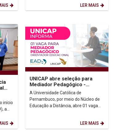
MAIS
LER MAIS
UNICAP abre seleção para
cia
Mediador Pedagógico -
al
2026/01
A Universidade Católica de
dade
Pernambuco, por meio do Núcleo de
 início
Educação a Distância, abre 01 vaga
), a
para Mediador Pedagógico
bre
(Orientador Educacional). A vaga é...
MAIS
LER MAIS