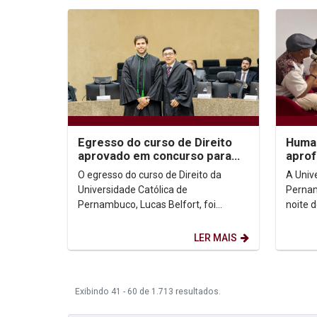
Egresso do curso de Direito
Human
aprovado em concurso para
aprof
juiz federal
morad
O egresso do curso de Direito da
A Univ
direi
Universidade Católica de
Pernam
Pernambuco, Lucas Belfort, foi
noite d
aprovado no XV Concurso para Juiz
auditó
Federal Substituto do Tribunal...
uma edi
LER MAIS
Exibindo 41 - 60 de 1.713 resultados.