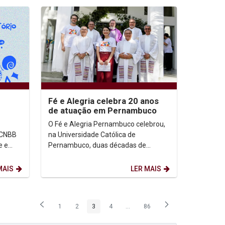
Fé e Alegria celebra 20 anos
de atuação em Pernambuco
O Fé e Alegria Pernambuco celebrou,
 CNBB
na Universidade Católica de
e e
Pernambuco, duas décadas de
rar
atuação dedicadas à educação
popular e à transformação social. A...
MAIS
LER MAIS
1
2
3
4
...
86
Página
Página
Página
Página
Páginas intermediárias Usar ABA p
Página