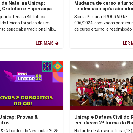
 de Natal na Unicap:
Mudança de curso e turno
, Gratidão e Esperança
readmissão após abando
curso
uarta-feira, a Biblioteca
Saiu a Portaria PROGRAD Nº
l da Unicap foi palco de um
006/2024, com vagas para mu
o especial: a tradicional Missa
de curso e turno, e readmissão
al. Gestores, professores,
abandono de curso, para 2025
ários e...
Baixe a Portaria >>
LER MAIS
LER 
Unicap: Provas &
Unicap e Defesa Civil do 
itos
certificam 2ª turma do N
para Mulheres
 & Gabaritos do Vestibular 2025
Na tarde desta sexta-feira (13)