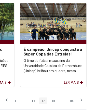
:
É campeão. Unicap conquista a
Super Copa das Estrelas!
rições
O time de futsal masculino da
FIES -
Universidade Católica de Pernambuco
(Unicap) brilhou em quadra, nesta
e
segunda-feira (25), e conquistou o
título da Super Copa...
MAIS
LER MAIS
1
...
16
17
18
...
86
Página
Páginas intermediárias Usar ABA para navegar.
Página
Página
Página
Páginas intermediárias Usar ABA p
Página