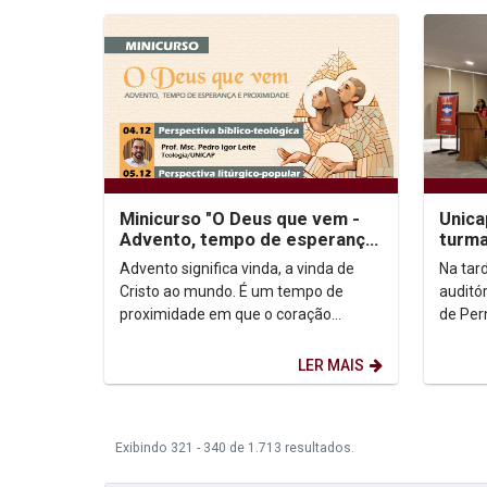
Minicurso "O Deus que vem -
Unica
Advento, tempo de esperança
turma
e proximidade"
e Def
Advento significa vinda, a vinda de
Na tard
Cristo ao mundo. É um tempo de
auditó
proximidade em que o coração
de Per
humano se dilata para acolher o Deus
aula i
que vem. Logo, um...
Núcleo 
LER MAIS
Exibindo 321 - 340 de 1.713 resultados.