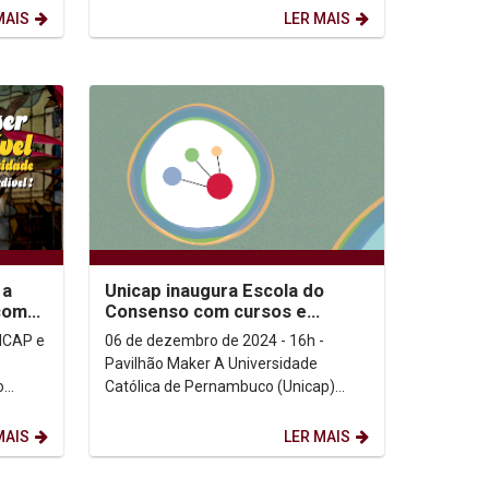
literário. Foram...
MAIS
LER MAIS
 a
Unicap inaugura Escola do
com
Consenso com cursos e
serviços de mediação e
NICAP e
06 de dezembro de 2024 - 16h -
resolução de conflitos...
Pavilhão Maker A Universidade
Católica de Pernambuco (Unicap)
dade
inaugura, nesta sexta-feira (06/12), a
Escola do Consenso, um...
MAIS
LER MAIS