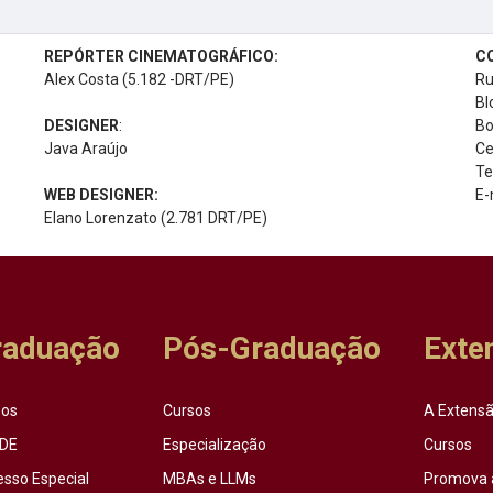
REPÓRTER CINEMATOGRÁFICO:
C
Alex Costa (5.182 -DRT/PE)
Ru
Bl
DESIGNER
:
Bo
Java Araújo
Ce
Te
WEB DESIGNER:
E-
Elano Lorenzato (2.781 DRT/PE)
raduação
Pós-Graduação
Exte
sos
Cursos
A Extensã
DE
Especialização
Cursos
esso Especial
MBAs e LLMs
Promova 