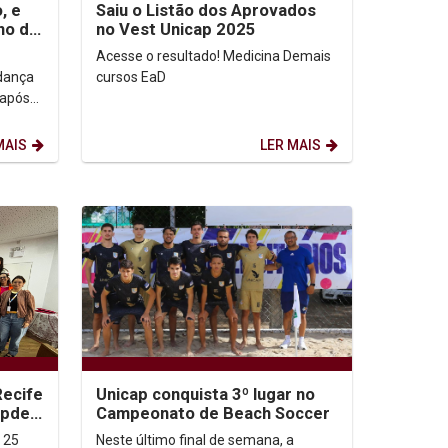
, e
Saiu o Listão dos Aprovados
no de
no Vest Unicap 2025
Acesse o resultado! Medicina Demais
dança
cursos EaD
 após
.1
MAIS
LER MAIS
Recife
Unicap conquista 3º lugar no
updec
Campeonato de Beach Soccer
, 25
Neste último final de semana, a