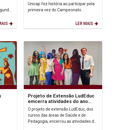
Unicap fez história ao participar pela
egunda
primeira vez do Campeonato
Pernambucano Universitário de
Beach Soccer, conquistando um...
MAIS
LER MAIS
s
Projeto de Extensão LudEduc
emcerra atividades do ano
com concurso literário
O projeto de extensão LudEduc, dos
cursos das áreas de Saúde e de
Pedagogia, encerrou as atividades do
ano com a 2ª edição do seu concurso