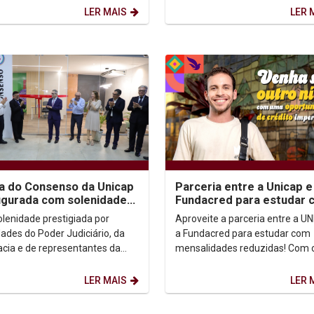
erecem alternativas...
LER MAIS
LER 
a do Consenso da Unicap
Parceria entre a Unicap e
ugurada com solenidade
Fundacred para estudar 
igiada por autoridades
mensalidades reduzidas!
lenidade prestigiada por
Aproveite a parceria entre a U
dades do Poder Judiciário, da
a Fundacred para estudar com
cia e de representantes da
mensalidades reduzidas! Com o
 marcou a inauguração da
CredIES, você divide a mensali
 de Consenso da...
em duas etapas: uma...
LER MAIS
LER 