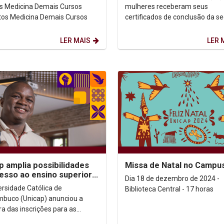
mulheres receberam seus
Gabaritos Medicina Demais Cursos
certificados de conclusão da s
turma do Núcleo de Proteção e
Defesa Civil (Nupdec) para...
LER MAIS
LER 
p amplia possibilidades
Missa de Natal no Campu
esso ao ensino superior
Dia 18 de dezembro de 2024 -
odalidades de Ingresso
ersidade Católica de
Biblioteca Central - 17 horas
ial
buco (Unicap) anunciou a
ra das inscrições para as
dades de Ingresso Especial,