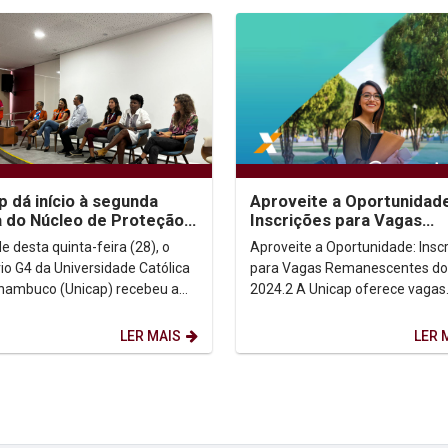
p dá início à segunda
Aproveite a Oportunidade
 do Núcleo de Proteção
Inscrições para Vagas
esa Civil para Mulheres
Remanescentes do FIES
e desta quinta-feira (28), o
Aproveite a Oportunidade: Insc
2024.2
rio G4 da Universidade Católica
para Vagas Remanescentes do 
nambuco (Unicap) recebeu a
2024.2 A Unicap oferece vagas
naugural da segunda turma do
remanescentes para o Fundo d
de...
Financiamento Estudantil...
LER MAIS
LER 