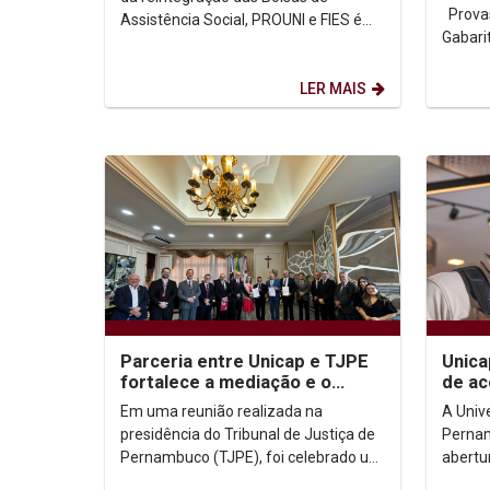
Provas Medicina Demais Cursos
Assistência Social, PROUNI e FIES é
de 18/12/2024 a 18/01/2025.
LER MAIS
Parceria entre Unicap e TJPE
Unica
fortalece a mediação e o
de ac
consenso
com m
Em uma reunião realizada na
A Univ
Espec
presidência do Tribunal de Justiça de
Pernam
Pernambuco (TJPE), foi celebrado um
abertu
convênio entre a Universidade
modali