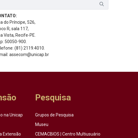
ONTATO:
a do Príncipe, 526,
oco R, sala 117,
a Vista, Recife-PE.
p: 50050-900.
lefone: (81) 2119.4010.
mail: assecom@unicap.br
nsão
Pesquisa
o na Unicap
Grupos de Pesquisa
Museu
a Extensão
CEMACBIOS | Centro Multiusuário