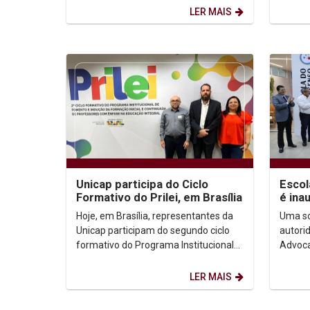
Católica de Pernambuco...
que of
LER MAIS
Unicap participa do Ciclo
Escol
Formativo do Prilei, em Brasília
é ina
prest
Hoje, em Brasília, representantes da
Uma so
do...
Unicap participam do segundo ciclo
autori
formativo do Programa Institucional
Advoca
de Fomento e Indução da Inovação da
França
Formação...
Escola
LER MAIS