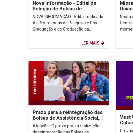
Nova Informação - Edital de
Missa
Seleção de Bolsas de
União
Extensão da Pós-graduação
NOVA INFORMAÇÃO - Edital retificado
Nesta q
As Pró-reitorias de Pesquisa e Pós-
Centra
Graduação e de Graduação da
moment
Universidade Católica de Pernambuco
de Nat
lançam o edital...
funcion
LER MAIS
Prazo para a reintegração das
Vest 
Bolsas de Assistência Social,
Gabar
PROUNI e FIES
Atenção O prazo para a realização
Provas
da reintegração das Bolsas de