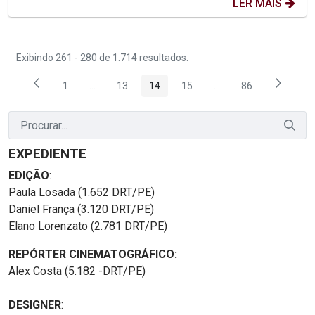
LER MAIS
Exibindo 261 - 280 de 1.714 resultados.
1
...
13
14
15
...
86
Página
Páginas intermediárias Usar ABA para navegar.
Página
Página
Página
Páginas intermediária
Página
EXPEDIENTE
EDIÇÃO
:
Paula Losada (1.652 DRT/PE)
Daniel França (3.120 DRT/PE)
Elano Lorenzato (2.781 DRT/PE)
REPÓRTER CINEMATOGRÁFICO:
Alex Costa (5.182 -DRT/PE)
DESIGNER
: