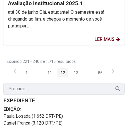
Avaliação Institucional 2025.1
até 30 de junho Olá, estudante! O semestre está
chegando ao fim, e chegou o momento de você
participar...
LER MAIS
Exibindo 221 - 240 de 1.715 resultados.
1
...
11
12
13
...
86
Página
Páginas intermediárias Usar ABA para navegar.
Página
Página
Página
Páginas intermediária
Página
EXPEDIENTE
EDIÇÃO
:
Paula Losada (1.652 DRT/PE)
Daniel França (3.120 DRT/PE)