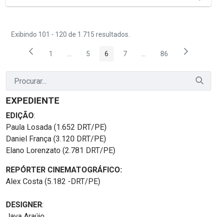
Exibindo 101 - 120 de 1.715 resultados.
1
...
5
6
7
...
86
Página
Páginas intermediárias Usar ABA para navegar.
Página
Página
Página
Páginas intermediárias
Página
EXPEDIENTE
EDIÇÃO
:
Paula Losada (1.652 DRT/PE)
Daniel França (3.120 DRT/PE)
Elano Lorenzato (2.781 DRT/PE)
REPÓRTER CINEMATOGRÁFICO:
Alex Costa (5.182 -DRT/PE)
DESIGNER
:
Java Araújo