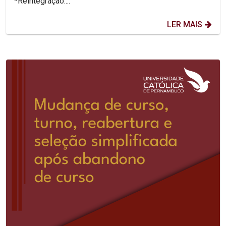
*Reintegração:...
LER MAIS