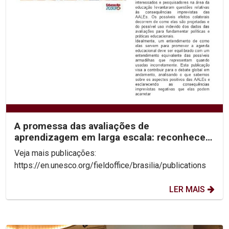
A promessa das avaliações de
aprendizagem em larga escala: reconhecer
os limites para desbloquear...
Veja mais publicações:
https://en.unesco.org/fieldoffice/brasilia/publications
LER MAIS