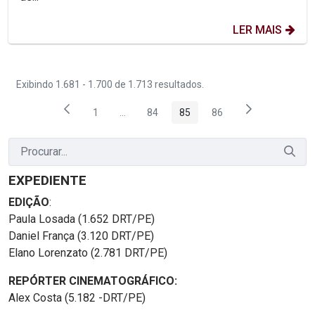
LER MAIS
Exibindo 1.681 - 1.700 de 1.713 resultados.
1
...
84
85
86
Página
Páginas intermediárias Usar ABA para nave
Página
Página
Página
EXPEDIENTE
EDIÇÃO
:
Paula Losada (1.652 DRT/PE)
Daniel França (3.120 DRT/PE)
Elano Lorenzato (2.781 DRT/PE)
REPÓRTER CINEMATOGRÁFICO:
Alex Costa (5.182 -DRT/PE)