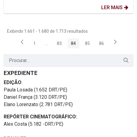
LER MAIS
Exibindo 1.661 - 1.680 de 1.713 resultados.
1
...
83
84
85
86
Página
Páginas intermediárias Usar ABA para navegar
Página
Página
Página
Página
EXPEDIENTE
EDIÇÃO
:
Paula Losada (1.652 DRT/PE)
Daniel França (3.120 DRT/PE)
Elano Lorenzato (2.781 DRT/PE)
REPÓRTER CINEMATOGRÁFICO:
Alex Costa (5.182 -DRT/PE)