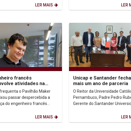
 – VOU que...
Durante a atividade, os...
LER MAIS
LER 
heiro francês
Unicap e Santander fech
volve atividades na
mais um ano de parceria
p-Icam International
requenta o Pavilhão Maker
O Reitor da Universidade Católi
l
ixou passar despercebida a
Pernambuco, Padre Pedro Rube
ça do engenheiro francês
Gerente do Santander Universi
ucros, de 30 anos. De perfil
Marina Tavares, reafirmaram o
o, ele era presença...
um ano de...
LER MAIS
LER 