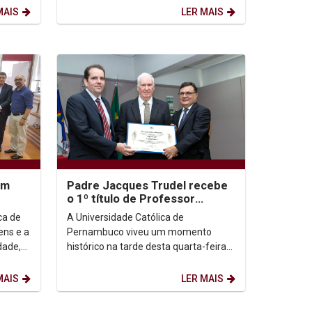
inaugural do semestre letivo. O...
MAIS
LER MAIS
am
Padre Jacques Trudel recebe
o 1º título de Professor
Emérito da Universidade
ca de
A Universidade Católica de
Católica de Pernambuco
ns e a
Pernambuco viveu um momento
dade,
histórico na tarde desta quarta-feira
 mais
(19). Pela primeira vez, foi concedido
o título de Professor...
MAIS
LER MAIS