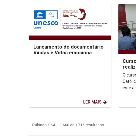
Lançamento do documentário
Vindas e Vidas emociona
público no Cinema São Luiz
Curso
reali
seme
O curs
Católi
este a
celebr
curso,..
LER MAIS
Exibindo 1.641 - 1.660 de 1.715 resultados.