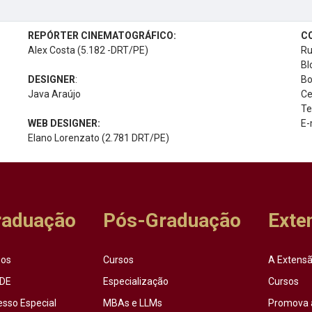
REPÓRTER CINEMATOGRÁFICO:
C
Alex Costa (5.182 -DRT/PE)
Ru
Bl
DESIGNER
:
Bo
Java Araújo
Ce
Te
WEB DESIGNER:
E-
Elano Lorenzato (2.781 DRT/PE)
raduação
Pós-Graduação
Exte
sos
Cursos
A Extensã
DE
Especialização
Cursos
esso Especial
MBAs e LLMs
Promova 