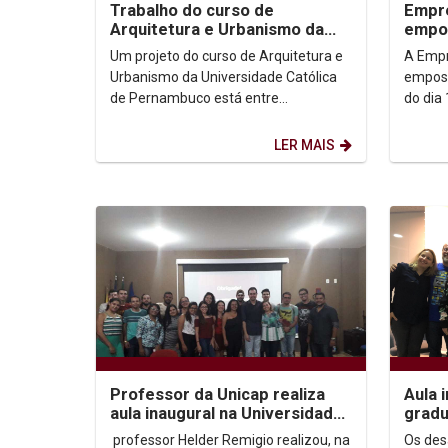
Trabalho do curso de
Empre
Arquitetura e Urbanismo da
empos
Unicap finalista do 29º Opera
Um projeto do curso de Arquitetura e
A Empr
Prima
Urbanismo da Universidade Católica
emposs
de Pernambuco está entre
do dia
os finalistas da 29ª edição do Opera
Auditó
Prima, que é...
cerimôn
LER MAIS
Professor da Unicap realiza
Aula 
aula inaugural na Universidade
gradu
do Estado de Alagoas
Unica
professor Helder Remigio realizou, na
Os des