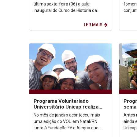
persp
última sexta-feira (06) a aula
foment
inaugural do Curso de História da
conjun
UNEAL (Universidade ). O aula
inaugur
aconteceu no...
LER MAIS
Programa Voluntariado
Prog
Universitário Unicap realiza
seman
ação em Natal/RN
ao Fé
No mês de janeiro aconteceu mais
Antes 
Pess
uma edição do VOU em Natal/RN
ainda 
junto à Fundação Fé e Alegria que
Unicap
nesse estado atende a mais de 200
edição