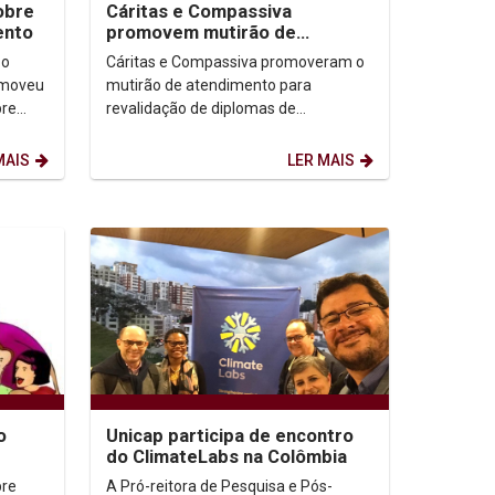
obre
Cáritas e Compassiva
ento
promovem mutirão de
atendimento para revalidação
 o
Cáritas e Compassiva promoveram o
de diplomas a refugiados e...
omoveu
mutirão de atendimento para
bre
revalidação de diplomas de
em
graduação a refugiados e
venezuelanos. A ação faz parte do ...
MAIS
LER MAIS
o
Unicap participa de encontro
do ClimateLabs na Colômbia
março
bre
A Pró-reitora de Pesquisa e Pós-