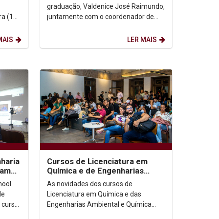
graduação, Valdenice José Raimundo,
a (10),
juntamente com o coordenador de
rimeiro
Pesquisa, Dario Brito, do assessor de
Planejamento,...
MAIS
LER MAIS
haria
Cursos de Licenciatura em
pam
Química e de Engenharias
Ambiental e Química
hool
As novidades dos cursos de
apresentam novidades
de
Licenciatura em Química e das
 curso
Engenharias Ambiental e Química
e.
foram apresentadas durante a aula