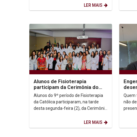
crianças por meio de...
Unicap
LER MAIS
Alunos de Fisioterapia
Engen
participam da Cerimônia do
desen
Jaleco
Unica
Alunos do 9º período de Fisioterapia
Quem f
Schoo
da Católica participaram, na tarde
não de
desta segunda-feira (2), da Cerimônia
presen
do Jaleco. A solenidade tradicional
Rémy D
em vários...
discret
LER MAIS