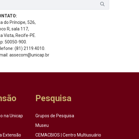
ONTATO:
a do Príncipe, 526,
oco R, sala 117,
a Vista, Recife-PE.
p: 50050-900.
lefone: (81) 2119.4010.
mail: assecom@unicap.br
nsão
Pesquisa
o na Unicap
Grupos de Pesquisa
Museu
a Extensão
CEMACBIOS | Centro Multiusuário