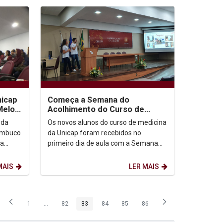
nicap
Começa a Semana do
Melo
Acolhimento do Curso de
Medicina
 da
Os novos alunos do curso de medicina
nambuco
da Unicap foram recebidos no
la
primeiro dia de aula com a Semana
do Acolhimento, promovida pelo
Diretório Acadêmico Josefa...
MAIS
LER MAIS
1
...
82
83
84
85
86
Página
Páginas intermediárias Usar ABA para navegar.
Página
Página
Página
Página
Página