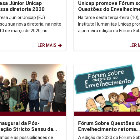
sa Júnior Unicap
Unicap promove Fórum s
sa diretoria 2020
Questões do Envelhecim
esa Júnior Unicap (EJ)
Na tarde desta terça-feira (10),
ou sua nova diretoria, na noite
Instituto Humanitas Unicap pr
 10 de março de 2020, no
a primeira edição do Fórum So
rio G2. Participaram da
Questões do Envelhecimento 
ia, o Pró-reitor...
2020. O evento...
LER MAIS
LER 
inaugural da Pós-
Fórum Sobre Questões d
ação Stricto Sensu da
Envelhecimento retoma
p aborda os desafios e
atividades no dia 10 de 
afios e as possibilidades de
A edição de 2020 do Fórum So