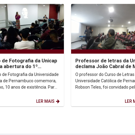
 de Fotografia da Unicap
Professor de letras da U
za abertura do 1º
declama João Cabral de 
stre de 2020
Neto
o de Fotografia da Universidade
O professor do Curso de Letras
ca de Pernambuco comemora,
Universidade Católica de Per
no, 10 anos de existência. Para
Robson Teles, foi convidado pe
ar a data, a coordenação do
Coordenadora de Fotografia,
.
professora Renata Victor,...
LER MAIS
LER 