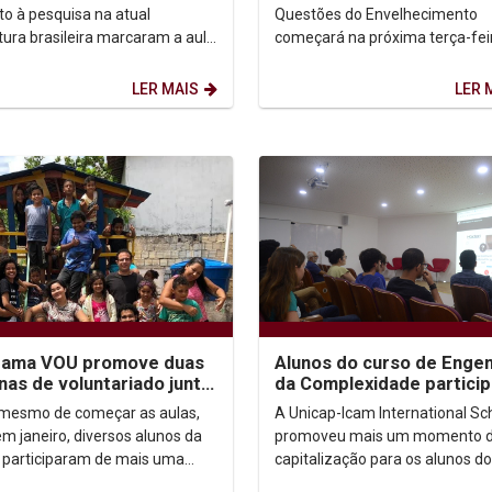
ectivas de...
o à pesquisa na atual
Questões do Envelhecimento
tura brasileira marcaram a aula
começará na próxima terça-feir
al do semestre letivo da...
às 14h30, no auditório G1, no p
andar do bloco G. O...
LER MAIS
LER 
rama VOU promove duas
Alunos do curso de Engen
as de voluntariado junto
da Complexidade partici
 e Alegria em João
de mais um momento de
mesmo de começar as aulas,
A Unicap-Icam International Sc
oa
capitalização
em janeiro, diversos alunos da
promoveu mais um momento 
 participaram de mais uma
capitalização para os alunos do
 do Programa de Voluntariado
de Engenharia da Complexidad