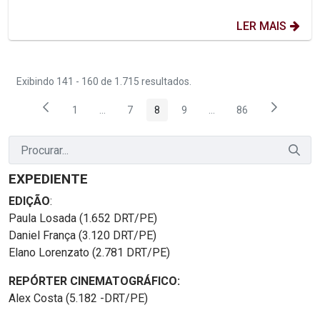
LER MAIS
Exibindo 141 - 160 de 1.715 resultados.
1
...
7
8
9
...
86
Página
Páginas intermediárias Usar ABA para navegar.
Página
Página
Página
Páginas intermediárias
Página
EXPEDIENTE
EDIÇÃO
:
Paula Losada (1.652 DRT/PE)
Daniel França (3.120 DRT/PE)
Elano Lorenzato (2.781 DRT/PE)
REPÓRTER CINEMATOGRÁFICO:
Alex Costa (5.182 -DRT/PE)