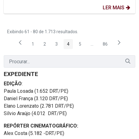
LER MAIS
Exibindo 61 - 80 de 1.713 resultados.
1
2
3
4
5
...
86
Página
Página
Página
Página
Página
Páginas intermediárias
Página
EXPEDIENTE
EDIÇÃO
:
Paula Losada (1.652 DRT/PE)
Daniel França (3.120 DRT/PE)
Elano Lorenzato (2.781 DRT/PE)
Sílvio Araújo (4.012 DRT/PE)
REPÓRTER CINEMATOGRÁFICO:
Alex Costa (5.182 -DRT/PE)