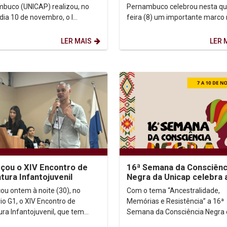
Aquino
buco (UNICAP) realizou, no
Pernambuco celebrou nesta qu
 dia 10 de novembro, o I
feira (8) um importante marco
io do Grupo de Pesquisa
história da Igreja e da Teologia 
as, Interpretações e Práxis,...
promover a Jornada Tomás de..
LER MAIS
LER 
ou o XIV Encontro de
16ª Semana da Consciênc
atura Infantojuvenil
Negra da Unicap celebra 
ancestralidade, memória
u ontem à noite (30), no
Com o tema “Ancestralidade,
resistência do...
io G1, o XIV Encontro de
Memórias e Resistência” a 16ª
ura Infantojuvenil, que tem
Semana da Consciência Negra 
ema "Os fios do texto sob o
Unicap vai homenagear o cami