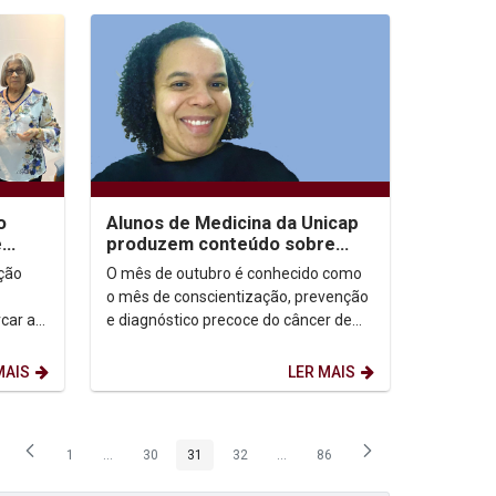
o
Alunos de Medicina da Unicap
e
produzem conteúdo sobre
fica
prevenção ao câncer de mama
ação
O mês de outubro é conhecido como
utilizando a...
o mês de conscientização, prevenção
car a
e diagnóstico precoce do câncer de
, Pós-
mama. De acordo com o Instituto
Nacional do Câncer...
MAIS
LER MAIS
1
...
30
31
32
...
86
Página
Páginas intermediárias Usar ABA para navegar.
Página
Página
Página
Páginas intermediárias Usar ABA p
Página