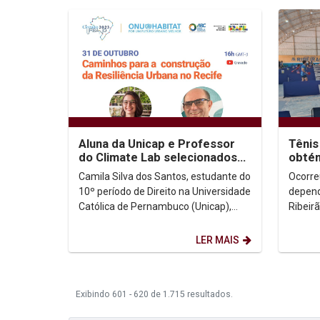
Aluna da Unicap e Professor
Tênis
do Climate Lab selecionados
obtém
pela ONU HABITAT para
Camila Silva dos Santos, estudante do
Ocorre
discutir...
10º período de Direito na Universidade
depend
Católica de Pernambuco (Unicap),
Ribeirã
idealizou um evento que foi escolhido
estadu
para...
partici
LER MAIS
Exibindo 601 - 620 de 1.715 resultados.