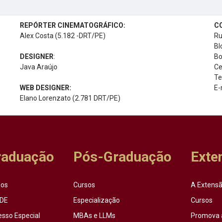
REPÓRTER CINEMATOGRÁFICO:
C
Alex Costa (5.182 -DRT/PE)
Ru
Bl
DESIGNER
:
Bo
Java Araújo
Ce
Te
WEB DESIGNER:
E-
Elano Lorenzato (2.781 DRT/PE)
raduação
Pós-Graduação
Exte
sos
Cursos
A Extensã
DE
Especialização
Cursos
esso Especial
MBAs e LLMs
Promova 