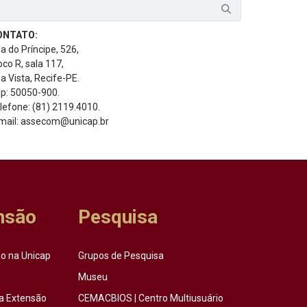
ONTATO:
a do Príncipe, 526,
oco R, sala 117,
a Vista, Recife-PE.
p: 50050-900.
lefone: (81) 2119.4010.
mail: assecom@unicap.br
nsão
Pesquisa
o na Unicap
Grupos de Pesquisa
Museu
a Extensão
CEMACBIOS | Centro Multiusuário