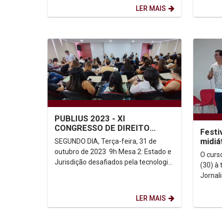
os dias 06 e 07 de novembro, com...
olhar do
LER MAIS
PUBLIUS 2023 - XI
CONGRESSO DE DIREITO
Festi
CONSTITUCIONAL XVII
midiá
SEGUNDO DIA, Terça-feira, 31 de
REPE&C - ENCONTRO DA REDE
Jorna
outubro de 2023 9h Mesa 2: Estado e
O curs
DE PESQUISA...
Jurisdição desafiados pela tecnologia
(30) à 
Milton Pereira(Universidade Católica...
Jornal
reúne 
alunos 
LER MAIS