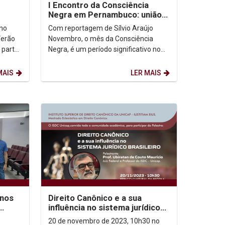
I Encontro da Consciência
Negra em Pernambuco: união,
conhecimento e celebração
 no
Com reportagem de Sílvio Araújo
Verão
Novembro, o mês da Consciência
 parte
Negra, é um período significativo no
Brasil, marcado por lutas, resistência
e emancipação...
MAIS
LER MAIS
anos
Direito Canônico e a sua
influência no sistema jurídico
e
brasileiro
20 de novembro de 2023, 10h30 no