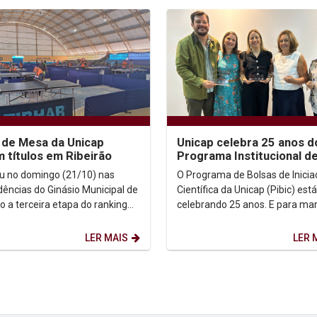
 de Mesa da Unicap
Unicap celebra 25 anos d
 títulos em Ribeirão
Programa Institucional d
Bolsas de Iniciação Cientí
u no domingo (21/10) nas
O Programa de Bolsas de Inici
ências do Ginásio Municipal de
Científica da Unicap (Pibic) está
o a terceira etapa do ranking
celebrando 25 anos. E para mar
al, que contou com a
data, a Pró-reitoria de Pesquisa
pação do Sport...
graduação e...
LER MAIS
LER 