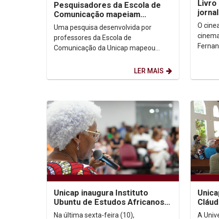
Livro
Pesquisadores da Escola de
jorna
Comunicação mapeiam
pern
iniciativas de inclusão digital
O cinea
Uma pesquisa desenvolvida por
Spen
nas periferias do...
cinema
professores da Escola de
Fernan
Comunicação da Unicap mapeou
sistem
inciativas de inclusão digital que estão
jornalís
fazendo a diferença em...
LER MAIS
Unicap inaugura Instituto
Unic
Ubuntu de Estudos Africanos e
Cláud
Diaspóricos
Na última sexta-feira (10),
A Univ