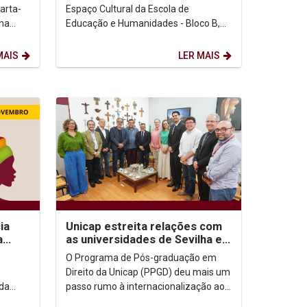
arta-
Espaço Cultural da Escola de
 na
Educação e Humanidades - Bloco B,
ao
1º andar, sala 110 Palestrante:
.
Ubiratan de Couto...
MAIS
LER MAIS
ia
Unicap estreita relações com
a
as universidades de Sevilha e
s e
Valência
O Programa de Pós-graduação em
Direito da Unicap (PPGD) deu mais um
da
passo rumo à internacionalização ao
nho de
apresentar docentes das