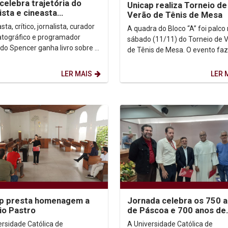
 celebra trajetória do
Unicap realiza Torneio de
lista e cineasta
Verão de Tênis de Mesa
ambucano Fernando
sta, crítico, jornalista, curador
A quadra do Bloco “A” foi palco
cer
tográfico e programador
sábado (11/11) do Torneio de 
do Spencer ganha livro sobre a
de Tênis de Mesa. O evento faz
atização da sua produção
da programação de eventos do
tica e...
Departamento de...
LER MAIS
LER 
ap presta homenagem a
Jornada celebra os 750 
io Pastro
de Páscoa e 700 anos de
canonização de Tomás d
ersidade Católica de
A Universidade Católica de