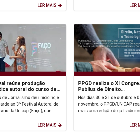
 leitor...
importantes representantes da.
LER MAIS
LER 
val reúne produção
PPGD realiza o XI Congr
tica autoral do curso de
Publius de Direito
lismo
Constitucional.
o de Jornalismo deu início hoje
Nos dias 30 e 31 de outubro e 0
tarde ao 3º Festival Autoral de
novembro, o PPGD/UNICAP real
ismo da Unicap (Faço), que
mais uma edição do já tradicion
a produção de trabalhos dos
Congresso Publius de Direito
e...
Constitucional, que terá...
LER MAIS
LER 