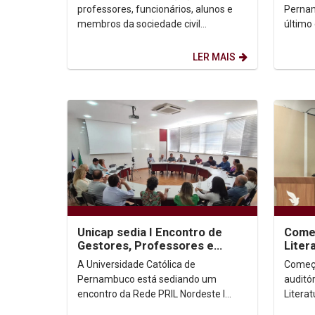
professores, funcionários, alunos e
Pernam
membros da sociedade civil
último
participaram da inauguração do
Colóqu
Instituto Ubuntu de Estudos...
Teologi
LER MAIS
Unicap sedia I Encontro de
Começ
Gestores, Professores e
Liter
Estudantes da Rede PRIL
A Universidade Católica de
Começo
Pernambuco está sediando um
auditór
encontro da Rede PRIL Nordeste I
Literat
(UFPI,UESPI e UNICAP), durante estes
como t