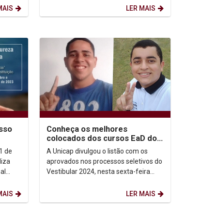
..
universidades de Sevilha e de...
MAIS
LER MAIS
esso
Conheça os melhores
colocados dos cursos EaD do
Vestibular 2024
1 de
A Unicap divulgou o listão com os
iza
aprovados nos processos seletivos do
al
Vestibular 2024, nesta sexta-feira
(27), e os três mais bem colocados
nos cursos da...
MAIS
LER MAIS