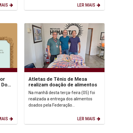
honraria é...
MAIS
LER MAIS
tor
Atletas de Tênis de Mesa
l Dom
realizam doação de alimentos
onça
Na manhã desta terça-feira (05) foi
realizada a entrega dos alimentos
doados pela Federação
Pernambucana de Tênis de Mesa e
pelos mesatenistas da UNICAP ao...
MAIS
LER MAIS