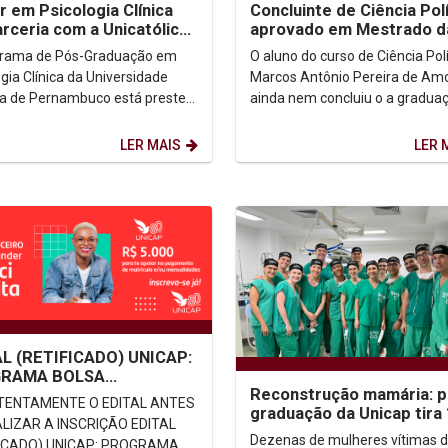
r em Psicologia Clínica
Concluinte de Ciência Polí
rceria com a Unicatólica
aprovado em Mestrado d
ará em fevereiro
Escola de Comando e Est
grama de Pós-Graduação em
O aluno do curso de Ciência Polí
Maior do Exército
gia Clínica da Universidade
Marcos Antônio Pereira de Am
ca de Pernambuco está prestes
ainda nem concluiu o a graduaç
ar as atividades da sua primeira
acertou o próximo passo da car
o...
acadêmica....
LER MAIS
LER 
L (RETIFICADO) UNICAP:
RAMA BOLSA
Reconstrução mamária: p
ANDER FACILITA –
ATENTAMENTE O EDITAL ANTES
graduação da Unicap tira
/2024
IZAR A INSCRIÇÃO EDITAL
mulheres da fila de esper
Dezenas de mulheres vítimas 
FICADO) UNICAP: PROGRAMA