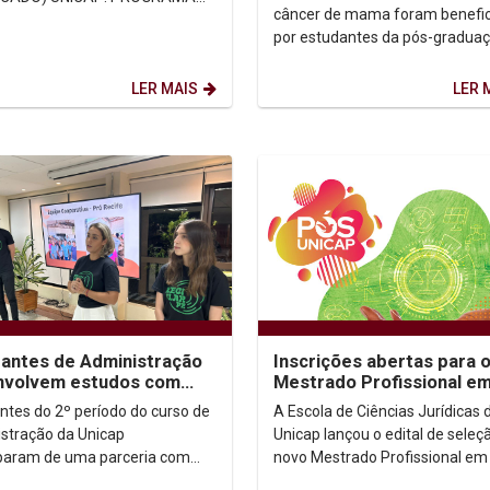
SUS
câncer de mama foram benefi
 SANTANDER FACILITA –
por estudantes da pós-gradua
2023/2024 – Acesse aqui ...
Reconstrução Mamária, ligada 
curso de Medicina da...
LER MAIS
LER 
antes de Administração
Inscrições abertas para 
nvolvem estudos com
Mestrado Profissional e
ores de resíduos sólidos
Direito e Inovação
ntes do 2º período do curso de
A Escola de Ciências Jurídicas 
stração da Unicap
Unicap lançou o edital de seleç
iparam de uma parceria com
novo Mestrado Profissional em 
ativas de catadores de
e Inovação. As inscrições já est