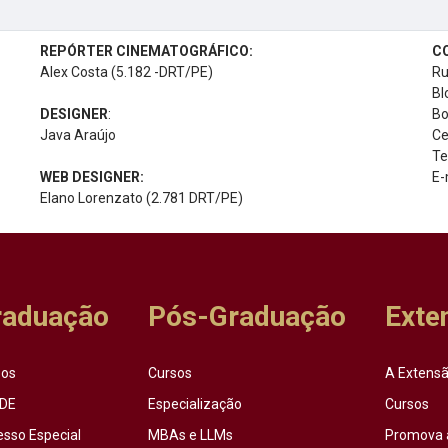
REPÓRTER CINEMATOGRÁFICO:
C
Alex Costa (5.182 -DRT/PE)
Ru
Bl
DESIGNER
:
Bo
Java Araújo
Ce
Te
WEB DESIGNER:
E-
Elano Lorenzato (2.781 DRT/PE)
raduação
Pós-Graduação
Exte
sos
Cursos
A Extensã
DE
Especialização
Cursos
esso Especial
MBAs e LLMs
Promova 