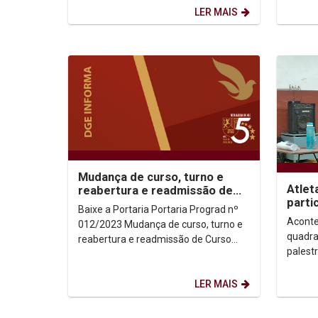
honraria é...
resíduo
LER MAIS
Mudança de curso, turno e
Atlet
reabertura e readmissão de
parti
curso 2024.1
Baixe a Portaria Portaria Prograd nº
motiv
Aconte
012/2023 Mudança de curso, turno e
quadra
reabertura e readmissão de Curso
palest
2024.1
partic
atleta 
LER MAIS