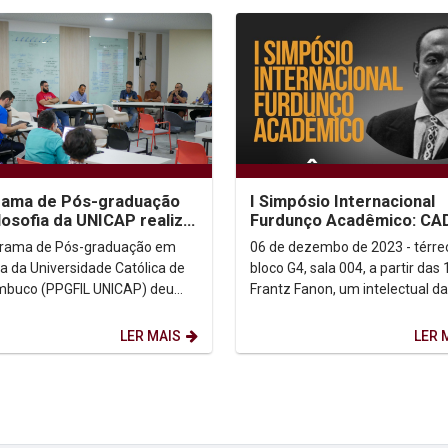
rama de Pós-graduação
I Simpósio Internacional
losofia da UNICAP realiza
Furdunço Acadêmico: CA
contro de Pesquisa
FRANTZ FANON?
grama de Pós-graduação em
06 de dezembo de 2023 - térre
fica em...
ia da Universidade Católica de
bloco G4, sala 004, a partir das 
buco (PPGFIL UNICAP) deu
Frantz Fanon, um intelectual da
, na manhã da última quarta-
prática por recuperação de
9), ao 2º...
dignidades, é tema...
LER MAIS
LER 