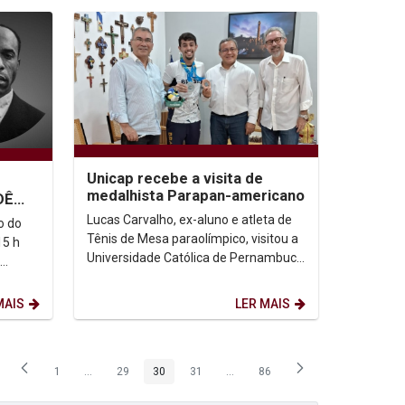
Unicap recebe a visita de
medalhista Parapan-americano
DÊ
Lucas Carvalho, ex-aluno e atleta de
o do
Tênis de Mesa paraolímpico, visitou a
15 h
Universidade Católica de Pernambuco
para agradecer o apoio recebido
durante o...
MAIS
LER MAIS
1
...
29
30
31
...
86
Página
Páginas intermediárias Usar ABA para navegar.
Página
Página
Página
Páginas intermediárias Usar ABA p
Página