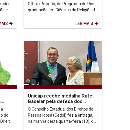
de PE
ciadas
Gilbraz Aragão, do Programa de Pós-
ção em
graduação em Ciências da Religião da
ao
UNICAP, juntamente com Luca
Pacheco, coordenador da...
MAIS
LER MAIS
o
Unicap recebe medalha Rute
m
Bacelar pela defesa dos
direitos da pessoa idosa
da
O Conselho Estadual dos Direitos da
ão do
Pessoa Idosa (Cedpi) fez a entrega,
Direito
na manhã desta quarta-feira (13), da
ão
Medalha Rute Bacelar 2023. A