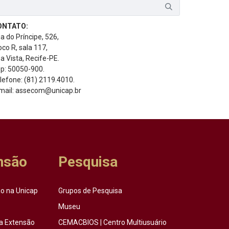
ONTATO:
a do Príncipe, 526,
oco R, sala 117,
a Vista, Recife-PE.
p: 50050-900.
lefone: (81) 2119.4010.
mail: assecom@unicap.br
nsão
Pesquisa
o na Unicap
Grupos de Pesquisa
Museu
a Extensão
CEMACBIOS | Centro Multiusuário