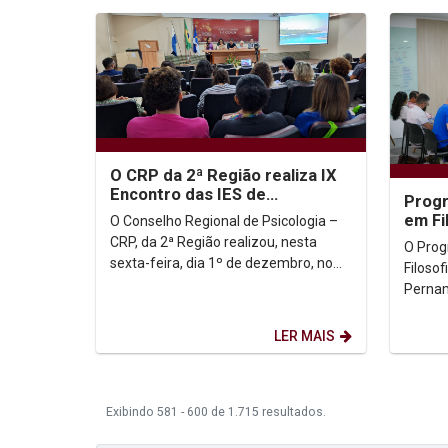
O CRP da 2ª Região realiza IX
Encontro das IES de
Prog
Pernambuco na Unicap
em Fi
O Conselho Regional de Psicologia –
2º En
CRP, da 2ª Região realizou, nesta
O Pro
Filosó
sexta-feira, dia 1º de dezembro, no
Filosof
auditório G1 da Unicap, o IX Encontro
Pernam
das...
início
feira (2
LER MAIS
Exibindo 581 - 600 de 1.715 resultados.