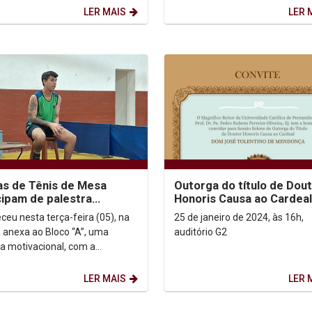
s sólidos do Recife. Ao...
abertas e...
LER MAIS
LER 
as de Tênis de Mesa
Outorga do título de Dou
cipam de palestra
Honoris Causa ao Cardea
acional
José Tolentino de Mend
ceu nesta terça-feira (05), na
25 de janeiro de 2024, às 16h,
 anexa ao Bloco “A”, uma
auditório G2
ra motivacional, com a
ipação do ex-aluno da UNICAP e
paraolímpico...
LER MAIS
LER 