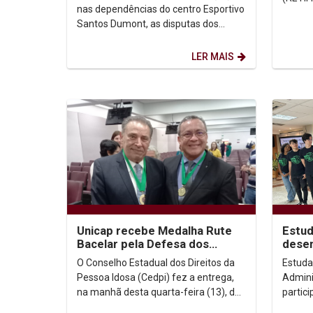
nas dependências do centro Esportivo
BOLSA
Santos Dumont, as disputas dos
Jogos Universitários de Pernambuco
na categoria...
LER MAIS
Unicap recebe Medalha Rute
Estud
Bacelar pela Defesa dos
dese
Direitos da Pessoa Idosa
catad
O Conselho Estadual dos Direitos da
Estuda
Pessoa Idosa (Cedpi) fez a entrega,
Admini
na manhã desta quarta-feira (13), da
partic
Medalha Rute Bacelar 2023. A
cooper