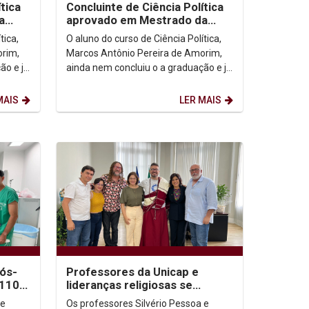
tica
Concluinte de Ciência Política
a
aprovado em Mestrado da
ado-
Escola de Comando e Estado-
tica,
O aluno do curso de Ciência Política,
Maior do Exército
orim,
Marcos Antônio Pereira de Amorim,
ão e já
ainda nem concluiu o a graduação e já
reira
acertou o próximo passo da carreira
acadêmica....
MAIS
LER MAIS
ós-
Professores da Unicap e
 110
lideranças religiosas se
a do
reúnem com vice-governadora
de
Os professores Silvério Pessoa e