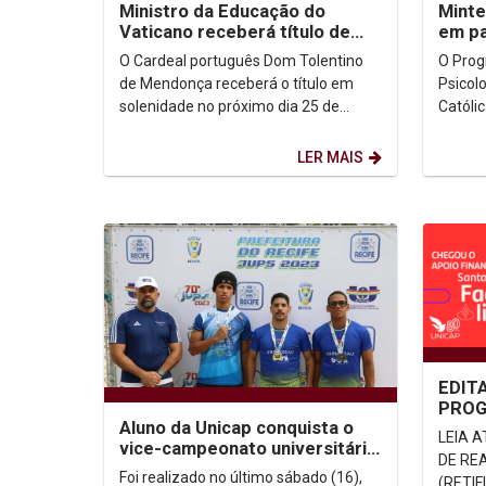
Ministro da Educação do
Minte
Vaticano receberá título de
em pa
Doutor Honoris Causa da
começ
O Cardeal português Dom Tolentino
O Pro
Unicap
de Mendonça receberá o título em
Psicolo
solenidade no próximo dia 25 de
Católi
janeiro na Universidade Católica de
a inici
Pernambuco. A...
turma d
LER MAIS
EDITA
PROG
Aluno da Unicap conquista o
SANT
LEIA 
vice-campeonato universitário
2023
DE REAL
de Beach Wrestling
Foi realizado no último sábado (16),
(RETI