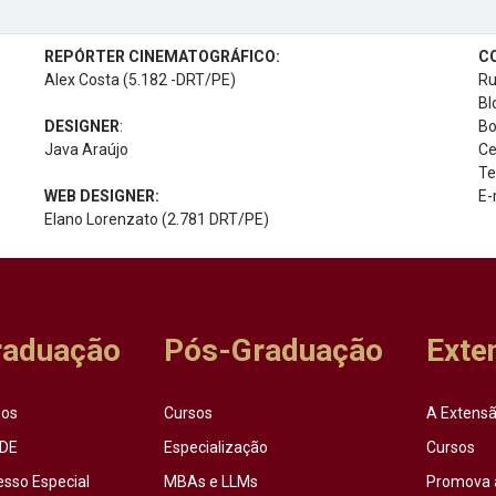
REPÓRTER CINEMATOGRÁFICO:
C
Alex Costa (5.182 -DRT/PE)
Ru
Bl
DESIGNER
:
Bo
Java Araújo
Ce
Te
WEB DESIGNER:
E-
Elano Lorenzato (2.781 DRT/PE)
raduação
Pós-Graduação
Exte
sos
Cursos
A Extensã
DE
Especialização
Cursos
esso Especial
MBAs e LLMs
Promova 