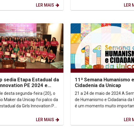
o a Distância...
à relação negativa...
LER MAIS
LER 
p sedia Etapa Estadual da
11ª Semana Humanismo 
 Innovation PE 2024 e
Cidadenia da Unicap
irma compromisso com
de desta segunda-feira (20), o
21 a 24 de maio de 2024 A Semana
ção...
ão Maker da Unicap foi palco da
de Humanismo e Cidadania da 
estadual da Girls Innovation PE
é um momento muito importan
O evento reuniu professoras,
desenvolvimento da disciplina 
s,...
Humanismo e...
LER MAIS
LER 