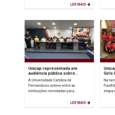
para discutir o...
Educaçã
LER MAIS
Unica
Unicap representada em
Girls
audiência pública sobre
reaf
políticas públicas de
Na tar
A Universidade Católica de
educa
comunicação
Pavilh
Pernambuco esteve entre as
etapa 
instituições convidadas para
2024. 
participar da audiência pública que
mentora
tratou do direito à comunicação e...
LER MAIS