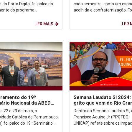
cife
do Porto Digital foi palco do
cada semestre, como um espa
mento do programa
acolhida e confraternização. Fo
rCidade: Caminhos para
assim na manhã deste domingo
ormação Acadêmica", uma...
quando professores...
LER MAIS
LER 
ramento do 19º
Semana Laudato Si 2024:
ário Nacional da ABED
grito que vem do Rio Gra
do por Carta de
do Sul…
as 22 e 23 de maio, a
Dentro da Semana Laudato Si, o
ionamento da entidade
sidade Católica de Pernambuco
Francisco Aquino Jr (PPGTEO
p) foi palco do 19º Seminário
UNICAP) reflete sobre os impa
al da Associação Brasileira de
sofridos pelo Rio Grande do Sul