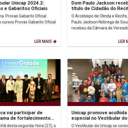
bular Unicap 2024.2:
Dom Paulo Jackson rece
s e Gabaritos Oficiais
título de Cidadão do Reci
to Oficial
O Arcebispo de Olinda e Recife
ovas Gabarito Oficial
Paulo Jackson Nóbrega de Sou
recebeu da Câmara de Vereado
capital pernambucana o título 
Cidadão Recifense. A...
LER MAIS
LER 
ica vai participar de
Unicap promove acolhida
ama de fortalecimento
especial no Vestibular d
ossistema de Inovação
do ano
hã desta segunda-feira (27), o
O Vestibular da Unicap se conso