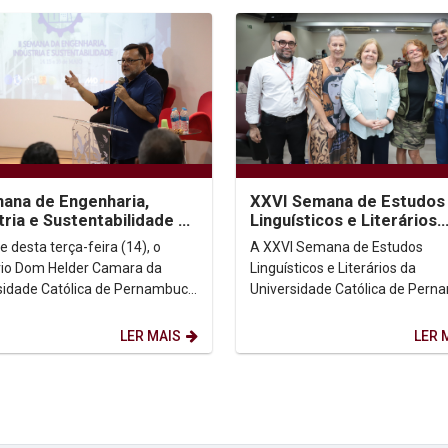
mana de Engenharia,
XXVI Semana de Estudos
tria e Sustentabilidade da
Linguísticos e Literários
p aborda os desafios da
homenageia Osman Lins 
e desta terça-feira (14), o
A XXVI Semana de Estudos
haria...
seu centenário
rio Dom Helder Camara da
Linguísticos e Literários da
sidade Católica de Pernambuco
Universidade Católica de Per
) foi palco da abertura da II
(Unicap) iniciou suas atividade
 de...
terça-feira (14), no...
LER MAIS
LER 