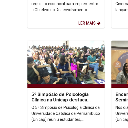
do Re
requisito essencial para implementar
Cinema 
o Objetivo do Desenvolvimento
lança
Sustentável (ODS), n° 5.1: alcançar a
"Unive
igualdade de gênero e...
Transf
LER MAIS
5º Simpósio de Psicologia
Encer
Clínica na Unicap destaca
Semin
práticas inovadoras e
marca
O 5º Simpósio de Psicologia Clínica da
Nos di
humanizadas
posic
Universidade Católica de Pernambuco
Univer
(Unicap) reuniu estudantes,
(Unica
professores e profissionais da área
Nacion