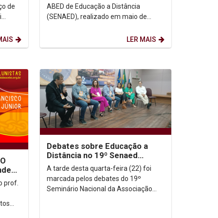
SENAED: FORMAÇÃO DE...
ço de
ABED de Educação a Distância
i
(SENAED), realizado em maio de
 (26)
2024, mais de 250 participantes
discutiram a importância da...
MAIS
LER MAIS
Debates sobre Educação a
Distância no 19º Senaed
 O
destacam avanços e desafios
A tarde desta quarta-feira (22) foi
nde
marcada pelos debates do 19º
 prof.
Seminário Nacional da Associação
Brasileira de Educação a Distância
ctos
(Senaed), realizados no...
 devido