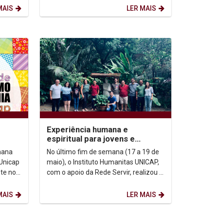
MAIS
LER MAIS
e
Experiência humana e
espiritual para jovens e
universitários - 2024.1
No último fim de semana (17 a 19 de
Unicap
maio), o Instituto Humanitas UNICAP,
te no
com o apoio da Rede Servir, realizou a
de
Experiência Humana e Espiritual para
jovens e...
MAIS
LER MAIS