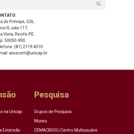
ONTATO:
a do Príncipe, 526,
oco R, sala 117,
a Vista, Recife-PE.
p: 50050-900.
lefone: (81) 2119.4010.
mail: assecom@unicap.br
nsão
Pesquisa
o na Unicap
Grupos de Pesquisa
Museu
a Extensão
CEMACBIOS | Centro Multiusuário