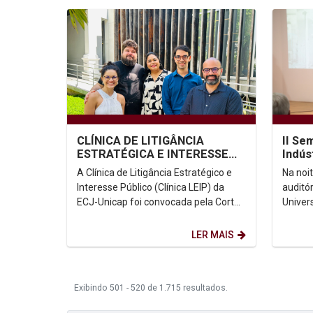
CLÍNICA DE LITIGÂNCIA
II Se
ESTRATÉGICA E INTERESSE
Indús
PÚBLICO DA UNICAP SERÁ
Unica
A Clínica de Litigância Estratégico e
Na noit
AMICUS CURIAE NA
Engen
Interesse Público (Clínica LEIP) da
auditó
AUDIÊNCIA...
ECJ-Unicap foi convocada pela Corte
Univer
Interamericana de Direitos Humanos
(Unicap
(Corte IDH)...
Semana
LER MAIS
Exibindo 501 - 520 de 1.715 resultados.