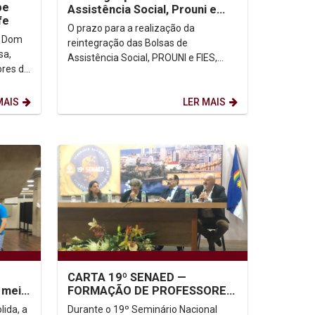
be
Assistência Social, Prouni e
fe
Fies
O prazo para a realização da
, Dom
reintegração das Bolsas de
sa,
Assistência Social, PROUNI e FIES,
res da
ocorrerá no período de 17/06/2024 a
de
19/07/2024.
MAIS
LER MAIS
CARTA 19º SENAED —
o meio
FORMAÇÃO DE PROFESSORES
A DISTÂNCIA 1 CARTA 19º
lida, a
Durante o 19º Seminário Nacional