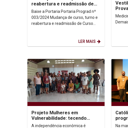
Vesti
reabertura e readmissão de
Prova
curso 2024.2
Baixe a Portaria Portaria Prograd nº
Medicina Provas Gabari
003/2024 Mudança de curso, turno e
Demais cursos Pr
reabertura e readmissão de Curso
2024.2
LER MAIS
Projeto Mulheres em
Catól
Vulnerabilidade: tecendo
progr
redes de empoderamento
de ec
A independência econômica é
Na man