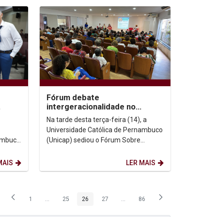
Fórum debate
intergeracionalidade no
em
envelhecimento e a
Na tarde desta terça-feira (14), a
importância da convivência
Universidade Católica de Pernambuco
entre gerações
nambuco
(Unicap) sediou o Fórum Sobre
s nesta
Questões do Envelhecimento, que
abordou um tema de...
MAIS
LER MAIS
1
...
25
26
27
...
86
Página
Páginas intermediárias Usar ABA para navegar.
Página
Página
Página
Páginas intermediárias Usar ABA p
Página