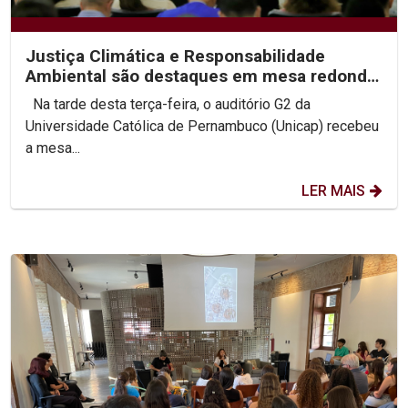
Justiça Climática e Responsabilidade
Ambiental são destaques em mesa redonda
no XX Congresso...
Na tarde desta terça-feira, o auditório G2 da
Universidade Católica de Pernambuco (Unicap) recebeu
a mesa...
LER MAIS