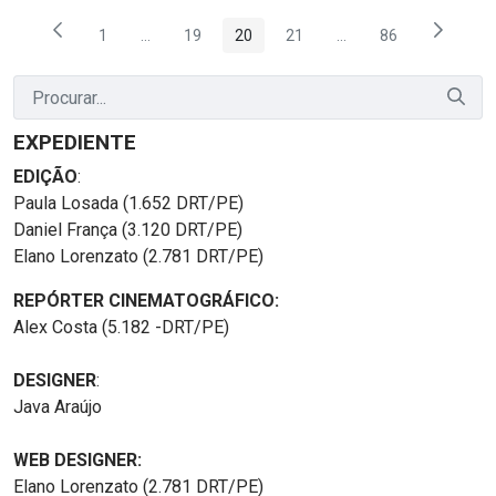
1
...
19
20
21
...
86
Página
Páginas intermediárias Usar ABA para navegar.
Página
Página
Página
Páginas intermediária
Página
EXPEDIENTE
EDIÇÃO
:
Paula Losada (1.652 DRT/PE)
Daniel França (3.120 DRT/PE)
Elano Lorenzato (2.781 DRT/PE)
REPÓRTER CINEMATOGRÁFICO:
Alex Costa (5.182 -DRT/PE)
DESIGNER
:
Java Araújo
WEB DESIGNER:
Elano Lorenzato (2.781 DRT/PE)