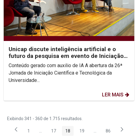
Unicap discute inteligência artificial e o
futuro da pesquisa em evento de Iniciação
Científica
Conteúdo gerado com auxilio de IA A abertura da 26ª
Jornada de Iniciação Científica e Tecnológica da
Universidade...
LER MAIS
Exibindo 341 - 360 de 1.715 resultados.
1
...
17
18
19
...
86
Página
Páginas intermediárias Usar ABA para navegar.
Página
Página
Página
Páginas intermediária
Página