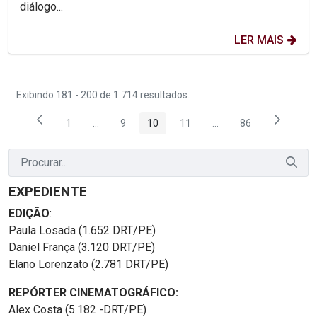
diálogo...
LER MAIS
Exibindo 181 - 200 de 1.714 resultados.
1
...
9
10
11
...
86
Página
Páginas intermediárias Usar ABA para navegar.
Página
Página
Página
Páginas intermediária
Página
EXPEDIENTE
EDIÇÃO
:
Paula Losada (1.652 DRT/PE)
Daniel França (3.120 DRT/PE)
Elano Lorenzato (2.781 DRT/PE)
REPÓRTER CINEMATOGRÁFICO:
Alex Costa (5.182 -DRT/PE)