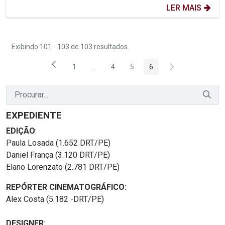
LER MAIS
Exibindo 101 - 103 de 103 resultados.
1
...
4
5
6
Página
Páginas intermediárias Usar ABA para na
Página
Página
Página
EXPEDIENTE
EDIÇÃO
:
Paula Losada (1.652 DRT/PE)
Daniel França (3.120 DRT/PE)
Elano Lorenzato (2.781 DRT/PE)
REPÓRTER CINEMATOGRÁFICO:
Alex Costa (5.182 -DRT/PE)
DESIGNER
: